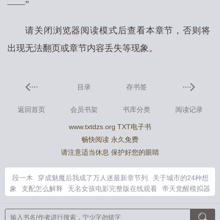
——”
请关闭浏览器阅读模式后查看本章节，否则将
出现无法翻页或章节内容丢失等现象。
目录
存书签
返回首页
会员书架
书库分类
阅读记录
www.txtdzs.org TXT电子书
畅快阅读 永久免费
请注意适当休息 保护好您的眼睛
段一木
穿成魅魔后我成了万人迷最新章节列
关于城市的24种想
象
支配怎么解释
无名女孩电影完整版在线观看
帝天觉醒模拟器
txt
城市意象内容概述
城市的意象
官场争雄女书记全本免费读
算了了算了
穿成魅魔之后
城市意象的五大要素
八零港城生活