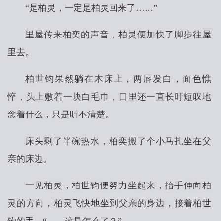
“是柏灵，一定是柏灵回来了……”
里屋传来柏奕的声音，柏灵便加快了脚步往屋
里去。
柏世钧果然躺在木床上，两唇发白，面色憔
悴，头上敷着一块白毛巾，口里还一直长吁短叹地
念着什么，只是听不清楚。
床头剩了半碗热水，柏奕搬了个小马扎坐在父
亲的床边。
一见柏灵，柏世钧便努力坐起来，抬手伸向柏
灵的方向，柏灵飞快地坐到父亲的身边，接着柏世