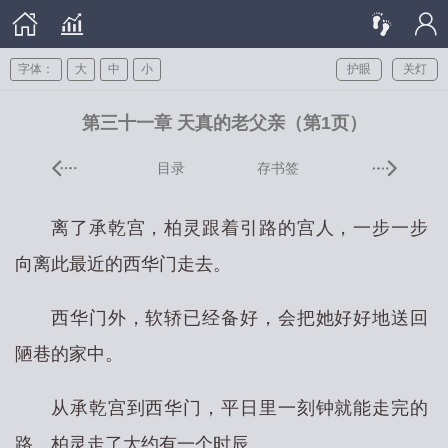
字体：
大
中
小
护眼
关灯
第三十一章 天真的老父亲（第1页）
目录
存书签
离了承乾宫，柏灵跟着引路的宫人，一步一步
向离此最近的西华门走去。
西华门外，软轿已经备好，会把她好好地送回
陋巷的家中。
从承乾宫到西华门，平日里一刻钟就能走完的
路，柏灵走了大约有一个时辰。