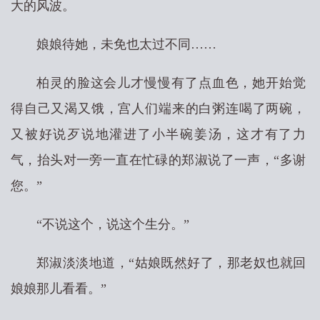
大的风波。
娘娘待她，未免也太过不同……
柏灵的脸这会儿才慢慢有了点血色，她开始觉
得自己又渴又饿，宫人们端来的白粥连喝了两碗，
又被好说歹说地灌进了小半碗姜汤，这才有了力
气，抬头对一旁一直在忙碌的郑淑说了一声，“多谢
您。”
“不说这个，说这个生分。”
郑淑淡淡地道，“姑娘既然好了，那老奴也就回
娘娘那儿看看。”