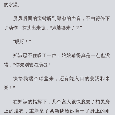
的水温。
屏风后面的宝鸳听到郑淑的声音，不由得停下
了动作，探头出来瞧，“淑婆婆来了？”
“哎呀！”
郑淑忍不住叹了一声，娘娘猜得真是一点也没
错，“你先别管浴汤啦！
快给我端个碳盆来，还有能入口的姜汤和米
粥！”
在郑淑的指挥下，几个宫人很快脱去了柏灵身
上的湿衣，重新拿了条新毯给她擦干了身上的雨