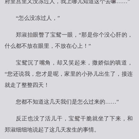
府里宫里又没冻过人，我上哪儿知道这个去嘛……”
“怎么没冻过人，”
郑淑抬眼瞥了宝鸳一眼，“那是你个没心肝的，
什么都不放在眼里，不放在心上！”
宝鸳沉了嘴角，却又笑起来，撒娇似的嗔道，
“您还说我，您才是呢，家里的小孙儿出生了，接连
就走了整整四天！
您都不知道这几天我们是怎么过来的……”
反正也没了活儿干，宝鸳干脆就坐了下来，和
郑淑细细地说起了这几天发生的事情。