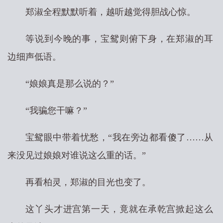
郑淑全程默默听着，越听越觉得胆战心惊。
等说到今晚的事，宝鸳则俯下身，在郑淑的耳
边细声低语。
“娘娘真是那么说的？”
“我骗您干嘛？”
宝鸳眼中带着忧愁，“我在旁边都看傻了……从
来没见过娘娘对谁说这么重的话。”
再看柏灵，郑淑的目光也变了。
这丫头才进宫第一天，竟就在承乾宫掀起这么