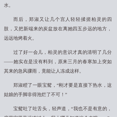
水。
而后，郑淑又让几个宫人轻轻揉搓柏灵的四
肢，又把新端来的炭盆放在离她四五步远的地方，
远远地烤着火。
过了好一会儿，柏灵的意识才真的清明了几分
——她实在是没有料到，原来三月的春寒加上突如
其来的急风骤雨，竟能让人冻成这样。
郑淑瞪了一眼宝鸳，“刚才要是直接下热水，这
姑娘的手脚非得泡烂了不可！”
宝鸳吐了吐舌头，轻声道，“我也不是有意的，