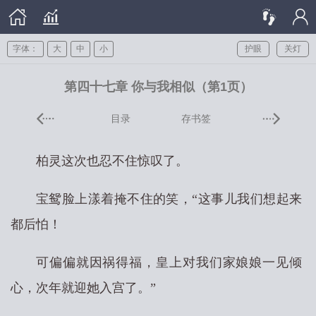
字体：
大
中
小
护眼
关灯
第四十七章 你与我相似（第1页）
目录
存书签
柏灵这次也忍不住惊叹了。
宝鸳脸上漾着掩不住的笑，“这事儿我们想起来
都后怕！
可偏偏就因祸得福，皇上对我们家娘娘一见倾
心，次年就迎她入宫了。”