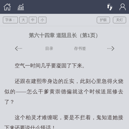
字体：
大
中
小
护眼
关灯
第六十四章 道阻且长（第1页）
目录
存书签
空气一时间几乎要凝固了下来。
还跟在建熙帝身边的丘实，此刻心里急得火烧
似的——怎么干爹黄崇德偏就这个时候送屈修去
了？
这个柏灵才难缠呢，要是不拦着，鬼知道她接
下来还要说什么怪话！