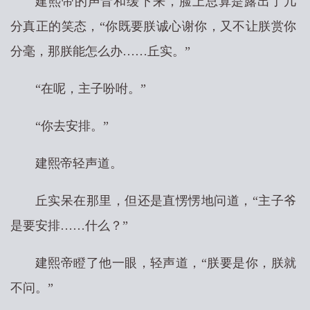
建熙帝的声音和缓下来，脸上总算是露出了几
分真正的笑态，“你既要朕诚心谢你，又不让朕赏你
分毫，那朕能怎么办……丘实。”
“在呢，主子吩咐。”
“你去安排。”
建熙帝轻声道。
丘实呆在那里，但还是直愣愣地问道，“主子爷
是要安排……什么？”
建熙帝瞪了他一眼，轻声道，“朕要是你，朕就
不问。”