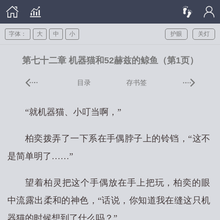
字体：
大
中
小
护眼
关灯
第七十二章 机器猫和52赫兹的鲸鱼（第1页）
目录
存书签
“就机器猫、小叮当啊，”
柏奕拨弄了一下系在手偶脖子上的铃铛，“这不
是简单明了……”
望着柏灵把这个手偶放在手上把玩，柏奕的眼
中流露出柔和的神色，“话说，你知道我在缝这只机
器猫的时候想到了什么吗？”