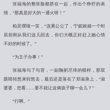
张福海的整张脸都挤在一起，作出个狰狞的表
情，“那真是好大的一通火呀！”
柏灵噗嗤一笑，“连累公公了，宁嫔娘娘一个时
辰前刚从我们这儿回去，你们大概正好赶上她心情
不好的时候了。”
“为主子办事！”
张福海勾了勾背，一副鞠躬尽瘁的模样，那双
眼睛转悠来转悠去，最后还是落在了郑淑身上，“淑
婆婆，您看……要不就让这俩孩子聊一会儿？”
“行啊。”