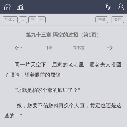
字体：
大
中
小
护眼
关灯
第九十三章 隔空的过招（第1页）
目录
存书签
同一片天空下，屈家的老宅里，屈老夫人瞪圆
了眼睛，望着眼前的屈修。
“这就是柏家全部的底细了？”
“娘，您要不信您就再换个人查，肯定也还是这
些的！”