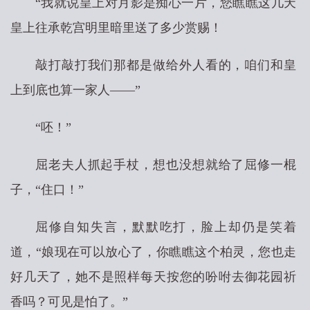
“我就说皇上对月影是痴心一片，您瞧瞧这几天
皇上往承乾宫明里暗里送了多少赏赐！
敲打敲打我们那都是做给外人看的，咱们和皇
上到底也算一家人——”
“呸！”
屈老夫人抓起手杖，想也没想就给了屈修一棍
子，“住口！”
屈修自知失言，默默吃打，脸上却仍是笑着
道，“娘现在可以放心了，你瞧瞧这个柏灵，您也走
好几天了，她不是照样每天按您的吩咐去御花园祈
香吗？可见是怕了。”