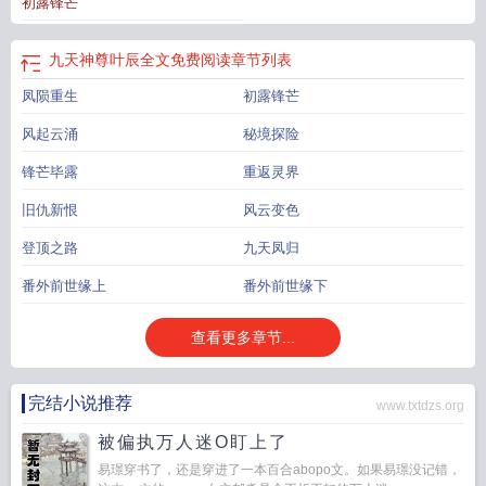
初露锋芒
九天神尊叶辰全文免费阅读
章节列表
凤陨重生
初露锋芒
风起云涌
秘境探险
锋芒毕露
重返灵界
旧仇新恨
风云变色
登顶之路
九天凤归
番外前世缘上
番外前世缘下
查看更多章节...
完结小说推荐
www.txtdzs.org
被偏执万人迷O盯上了
易璟穿书了，还是穿进了一本百合abopo文。如果易璟没记错，