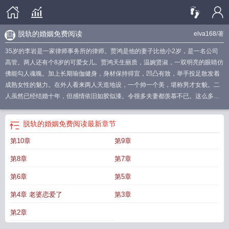
脱轨的婚姻免费阅读
elva168
/著
35岁的李岩是一家律师事务所的律师。贾鸿是他的妻子比他小2岁，是一名公司
高管。两人还有个8岁的可爱女儿。贾鸿天生丽质，温婉贤淑，一双明亮的眼睛仿
佛能勾人魂魄。加上长期瑜伽健身，身材保持得宜，凹凸有致，举手投足散发着
成熟女性的魅力。在外人看来两人天造地设，一个帅一个美，堪称男才女貌。二
人虽然已经结婚十年，但感情依旧如胶似漆。令很多夫妻都羡慕不已。这么多
年，他们争吵的次数一只手都能数得过来。贾鸿从来没有对老公说过一句重话，
李岩对妻子也是关怀备至。结婚十年了，李岩和妻子出门还是会十指相扣。
脱轨
脱轨的婚姻免费阅读
最新章节
的婚姻李岩最后和谁在一起了
脱轨的婚姻贾鸿最新章节免费观看
脱轨的婚姻女
第10章
第9章
人在外罗淑慧
脱轨的爱情和婚姻
脱轨后的婚姻 吾梅
脱轨的婚姻免费阅读全
文
脱轨后的婚姻全文免费阅读
脱轨后的婚姻吾梅全本
脱轨的婚姻 92章
脱轨的
第8章
第7章
婚姻蔡爱军
脱轨的婚姻刘大成吾梅
脱轨婚姻
脱轨的婚姻免费阅读
脱轨的婚姻
风尘中的牌坊
脱轨的婚姻孟雨泽结局
脱轨后的婚姻免费阅读
脱轨的婚姻吾
第6章
第5章
梅
脱轨后的婚姻吾梅看全本
脱轨的婚姻罗淑慧结局
脱轨后的婚姻晓晓
脱轨的
第4章 老婆恋爱了
第3章
婚姻笑风尘
脱轨的婚姻赵大成
脱轨的婚姻知乎
脱轨的婚姻老婆恋爱了
脱轨的
婚姻老婆恋爱了免费阅读
脱轨的婚姻全文免费阅读吾梅
脱轨婚姻全文
脱轨的婚
第2章
姻妻子的忏悔
脱轨的婚姻尹秀怡免费阅读
脱轨的婚姻刘大成郭晓晓