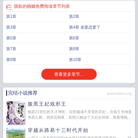
脱轨的婚姻免费阅读
章节列表
第1章
第2章
第3章
第4章 老婆恋爱了
第5章
第6章
第7章
第8章
第9章
第10章
查看更多章节...
完结小说推荐
www.txtdzs.org
腹黑王妃戏邪王
她是21世纪的天才神医，却穿越成不受宠的弃妃，冷面王爷纳妾
来恶心她，洞房花烛夜，居然让她这个王妃去伺候，想羞辱她...
穿越从路易十三时代开始