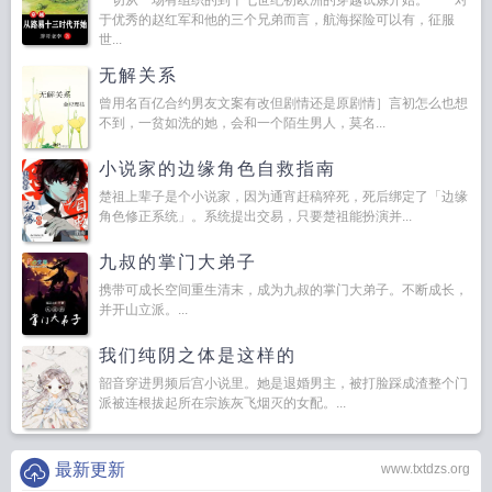
一切从一场有组织的到十七世纪初欧洲的穿越试炼开始。 对
于优秀的赵红军和他的三个兄弟而言，航海探险可以有，征服
世...
无解关系
曾用名百亿合约男友文案有改但剧情还是原剧情］言初怎么也想
不到，一贫如洗的她，会和一个陌生男人，莫名...
小说家的边缘角色自救指南
楚祖上辈子是个小说家，因为通宵赶稿猝死，死后绑定了「边缘
角色修正系统」。系统提出交易，只要楚祖能扮演并...
九叔的掌门大弟子
携带可成长空间重生清末，成为九叔的掌门大弟子。不断成长，
并开山立派。...
我们纯阴之体是这样的
韶音穿进男频后宫小说里。她是退婚男主，被打脸踩成渣整个门
派被连根拔起所在宗族灰飞烟灭的女配。...
最新更新
www.txtdzs.org