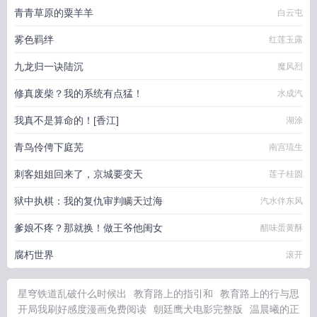
青青草原的粟羊羊
白云屯
雾色羁绊
红莲玉露
九龙归一诀陆沉
魔风烈
修真废柴？我的系统有点猛！
水成汽
我真不是算命的！[香江]
湖涂
青鸟伶俜下庭芜
南宫琉生
刺客姐姐回来了，京城要变天
莲子桂圆
狱中执棋：我的复仇审判瞒天过海
汽水伴东风
爹娘不疼？那就换！做王爷他闺女
醋味蛋黄酥
腐朽世界
滚开
星穹铁道乱破什么时候出
教育路上的指引和
教育路上的行与思
开局我刷好感度漫画免费阅读
朝廷鹰犬电影完整版
温晨曦的正