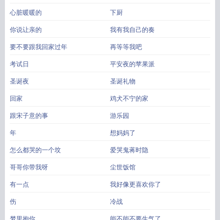
心脏暖暖的
下厨
你说让亲的
我有我自己的奏
要不要跟我回家过年
再等等我吧
考试日
平安夜的苹果派
圣诞夜
圣诞礼物
回家
鸡犬不宁的家
跟宋子意的事
游乐园
年
想妈妈了
怎么都哭的一个坟
爱哭鬼蒋时隐
哥哥你带我呀
尘世饭馆
有一点
我好像更喜欢你了
伤
冷战
梦里抱你
能不能不要生气了