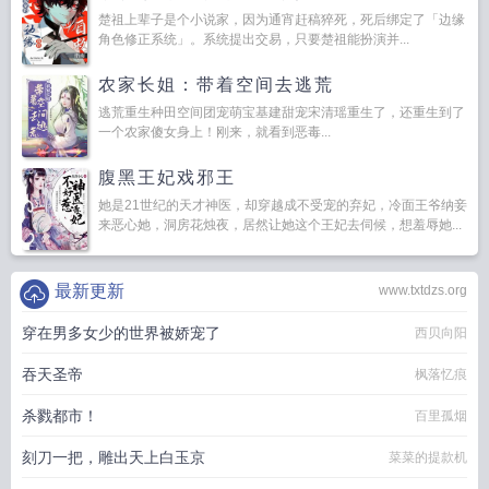
楚祖上辈子是个小说家，因为通宵赶稿猝死，死后绑定了「边缘
角色修正系统」。系统提出交易，只要楚祖能扮演并...
农家长姐：带着空间去逃荒
逃荒重生种田空间团宠萌宝基建甜宠宋清瑶重生了，还重生到了
一个农家傻女身上！刚来，就看到恶毒...
腹黑王妃戏邪王
她是21世纪的天才神医，却穿越成不受宠的弃妃，冷面王爷纳妾
来恶心她，洞房花烛夜，居然让她这个王妃去伺候，想羞辱她...
最新更新
www.txtdzs.org
穿在男多女少的世界被娇宠了
西贝向阳
吞天圣帝
枫落忆痕
杀戮都市！
百里孤烟
刻刀一把，雕出天上白玉京
菜菜的提款机