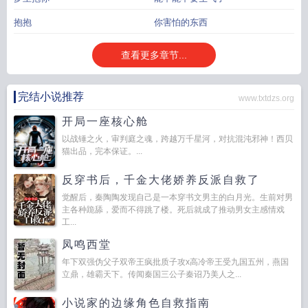
抱抱
你害怕的东西
查看更多章节...
完结小说推荐
www.txtdzs.org
开局一座核心舱
以战锤之火，审判庭之魂，跨越万千星河，对抗混沌邪神！西贝
猫出品，完本保证。...
反穿书后，千金大佬娇养反派自救了
觉醒后，秦陶陶发现自己是一本穿书文男主的白月光。生前对男
主各种跪舔，爱而不得跳了楼。死后就成了推动男女主感情戏
工...
凤鸣西堂
年下双强伪父子双帝王疯批质子攻x高冷帝王受九国五州，燕国
立鼎，雄霸天下。传闻秦国三公子秦诏乃美人之...
小说家的边缘角色自救指南