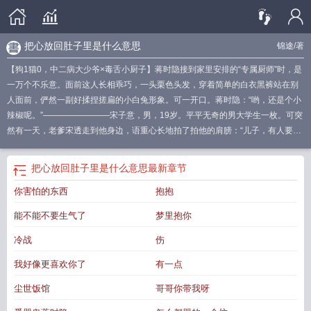
把心放回肚子里是什么意思
锦途
/著
【狗1猫0，中二病大少爷×毒舌小厨子】蒋时隐接到家里安排的“专属厨师”时，是
一万个不乐意。面前这人长相乖巧，一头栗色头发，穿着简单的白衣黑裤站在别
人面前，俨然一副好揉捏搓扁的小白兔形象。可一开口。蒋时隐：“哟，还是个小
辣椒呢。”————————宋子意，男，19岁。平平无奇的男大学生一枚。可突
然有一天，老爹宋透走到他身边，语重心长地拍了拍他的肩膀：“儿子，有人要资
助你出国留学。”宋子意：“？”“代价就是让你给他儿子做饭。”稀里糊涂地被送到国
外，刚一出机场就见到了传说中的那位。一耳朵耳钉的羁骜不驯小少爷：（上下
把心放回肚子里是什么意思
最新章节
打量）“你就是我妈给我送来的厨师？”宋子意：“看起来好难伺候。”为了“尽快”找
你害怕的东西
抱抱
个名正言顺的理由被送回去，宋子意不仅说话阴阳怪气，甚至还心情不好就不给
菜放盐！本以为马上就要被讨厌，结果原本羁骜不驯的小少爷却莫名其妙开始黏
能不能不要生气了
梦里抱你
上自己，化身乖乖小狗。蒋时隐：“他不骂别人只骂我诶，他是不是喜欢我。”宋子
意：完蛋了，遇上M了！于是便开始了以下情节：宋子意心情好没骂人。蒋时
冷战
伤
隐：“你今天怎么没骂我，你是不是更喜欢我了？”宋子意踹了一下蒋时隐。蒋时
我好像更喜欢你了
有一点
隐：“好爽，能再来一下吗？”宋子意做好了饭。蒋时隐：（爆衣）“你想先吃饭还
是先吃我？”宋子意：？？？不对吧这剧情走向？我不是在消极怠工吗，怎么训上
尘世饭馆
哥哥你带我呀
狗了？！蒋时隐：“什么你说我是你的狗，好吧，汪汪。”注：1.日更中~有事不更