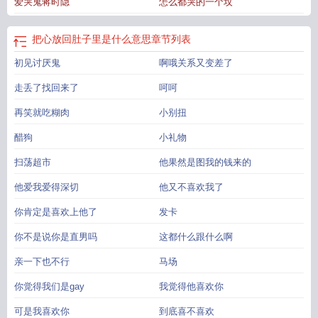
爱哭鬼蒋时隐
怎么都哭的一个坟
新会请假哒2.年下，受比攻大半年（好勉强）3.日常小甜文混合救赎文，蒋时隐单
向救赎宋子意，除了救赎部分稍微酸涩之外其他都是甜甜的恋爱，放心入~
把心放
进肚子里意思
把心搁在肚子里
把心放肚子里面什么意思
把心放肚子里啥意
把心放回肚子里是什么意思
章节列表
思
把心放在肚子里啥意思
把心放回肚子里
把心放肚子里歇后语
把心放进肚子
初见讨厌鬼
啊哦关系又变差了
里的图片
把心放肚子里的说说
把心放进肚子里会怎么样
把心放在肚子
把心装
进肚子里
心放进肚子里的含义解释
把心搁肚子里
把心放肚子里这句话是什
走丢了找回来了
呵呵
么
把心放到肚子里去是什么意思
什么是把心放肚子里
把心放到肚子里表情
包
再笑就吃糊肉
把心放在肚子里吧
把心放肚子里是什么意思
小别扭
把心放进肚子里的意思
把心放
进肚子里什么意思
把心放在肚子里面
把心放进肚子里的电影
把心放回肚子里是
醋狗
小礼物
什么意思
把心放到肚子里成语
把心放肚子里意思
把心放肚子里
把心放在肚子
里面是什么意思
把心放到肚子里去
什么叫把心放肚子里
把心放肚子里的意
扫荡超市
他果然是图我的钱来的
思
把心放进肚子里是什么意思
把心放进肚子里是什么歌
把心放进肚子里英
他爱我爱得深切
他又不喜欢我了
语
把心放在肚子里的说说
把心放肚子里什么意思
把心放进肚子里吧
把心放在
肚子里的意思
你肯定是喜欢上他了
发卡
你不是说你是直男吗
这都什么跟什么啊
亲一下也不行
马场
你觉得我们是gay
我觉得他喜欢你
可是我喜欢你
到底喜不喜欢