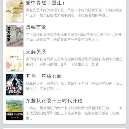
笼中青雀（重生）
青雀先是小姐的伴读丫鬟，又成了小姐的陪嫁丫鬟。小姐婚后多
年无子，她又被提拔为姑爷的妾。小姐握着她的手说...
凤鸣西堂
年下双强伪父子双帝王疯批质子攻x高冷帝王受九国五州，燕国
立鼎，雄霸天下。传闻秦国三公子秦诏乃美人之...
无解关系
曾用名百亿合约男友文案有改但剧情还是原剧情］言初怎么也想
不到，一贫如洗的她，会和一个陌生男人，莫名...
开局一座核心舱
以战锤之火，审判庭之魂，跨越万千星河，对抗混沌邪神！西贝
猫出品，完本保证。...
穿越从路易十三时代开始
一切从一场有组织的到十七世纪初欧洲的穿越试炼开始。 对
于优秀的赵红军和他的三个兄弟而言，航海探险可以有，征服
世...