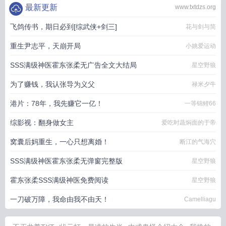
最新更新
www.txtdzs.org
飞鸽传书，期日必到[综武侠+剑三]
花与剑与简
重生尹志平，天崩开局
小姚爱运动
SSS满级神医霍东张柔无广告全文大结局
星空野狼
为了赚钱，我认张导为义父
禄米夕牛
港片：78年，我先赚它一亿！
一等锦鲤66
综影视：翻身做女主
爱吃时蔬焖面的于帝
窝囊后妈重生，一心只想离婚！
断江的气海穴
SSS满级神医霍东张柔无弹窗完整版
星空野狼
霍东张柔SSS满级神医免费阅读
星空野狼
一刀破万障，我命由我不由天！
Camelliagu