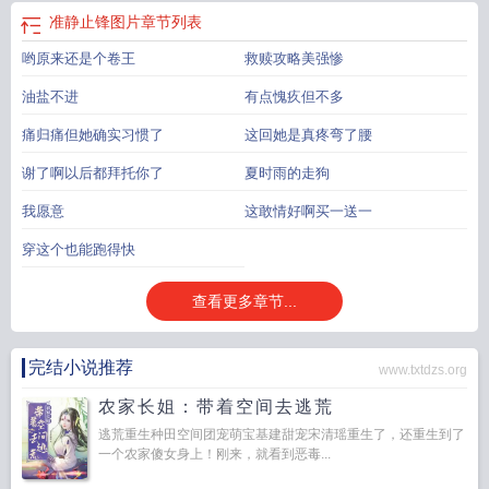
准静止锋图片
章节列表
哟原来还是个卷王
救赎攻略美强惨
油盐不进
有点愧疚但不多
痛归痛但她确实习惯了
这回她是真疼弯了腰
谢了啊以后都拜托你了
夏时雨的走狗
我愿意
这敢情好啊买一送一
穿这个也能跑得快
查看更多章节...
完结小说推荐
www.txtdzs.org
农家长姐：带着空间去逃荒
逃荒重生种田空间团宠萌宝基建甜宠宋清瑶重生了，还重生到了
一个农家傻女身上！刚来，就看到恶毒...