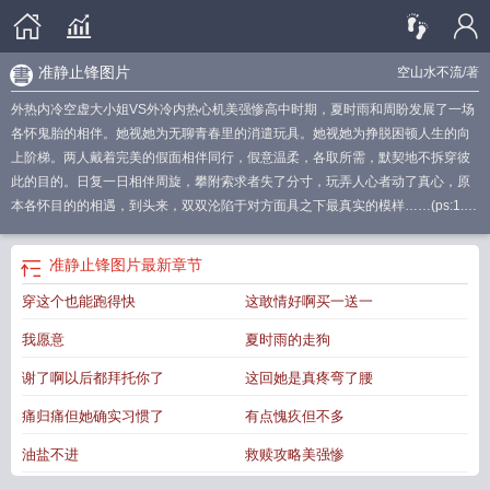
准静止锋图片
空山水不流
/著
外热内冷空虚大小姐VS外冷内热心机美强惨高中时期，夏时雨和周盼发展了一场
各怀鬼胎的相伴。她视她为无聊青春里的消遣玩具。她视她为挣脱困顿人生的向
上阶梯。两人戴着完美的假面相伴同行，假意温柔，各取所需，默契地不拆穿彼
此的目的。日复一日相伴周旋，攀附索求者失了分寸，玩弄人心者动了真心，原
本各怀目的的相遇，到头来，双双沦陷于对方面具之下最真实的模样……(ps:1.夏
对周的前期态度一直是把她当宠物看待，开心了就给个好脸色，不开心就晾着不
管；周一开始只把夏当百宝箱，后来改观，最后沦陷在夏的“温柔乡”里。2.慢热成
准静止锋图片
最新章节
长文，时间跨度从高中到工作，主角思想、性格会慢慢成熟、转变)
准静止锋形成
穿这个也能跑得快
这敢情好啊买一送一
原因
天山准静止锋
江淮准静止锋
准静止锋示意图
准静止锋的天气特征
准静止
锋的形成过程
华南准静止锋
昆明准静止锋
准静止锋怎么画
四大准静止锋
云贵
我愿意
夏时雨的走狗
准静止锋
准静止锋符号
准静止锋过境前后天气变化
准静止锋有哪些
中国四大
准静止锋
准静止锋图片
准静止锋是什么意思
谢了啊以后都拜托你了
这回她是真疼弯了腰
痛归痛但她确实习惯了
有点愧疚但不多
油盐不进
救赎攻略美强惨