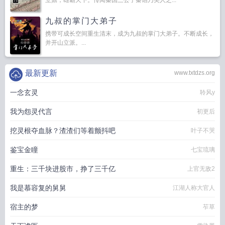
立鼎，雄霸天下。传闻秦国三公子秦诏乃美人之...
九叔的掌门大弟子
携带可成长空间重生清末，成为九叔的掌门大弟子。不断成长，
并开山立派。...
最新更新
www.txtdzs.org
一念玄灵
聆风y
我为怨灵代言
初更后
挖灵根夺血脉？渣渣们等着颤抖吧
叶子不哭
鉴宝金瞳
七宝琉璃
重生：三千块进股市，挣了三千亿
上官无敌2
我是慕容复的舅舅
江湖人称大官人
宿主的梦
苲草