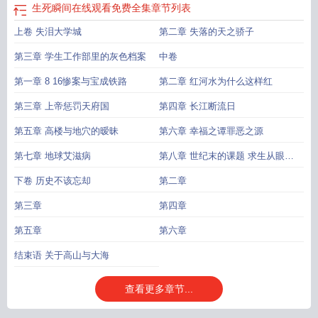
生死瞬间在线观看免费全集
章节列表
上卷 失泪大学城
第二章 失落的天之骄子
第三章 学生工作部里的灰色档案
中卷
第一章 8 16惨案与宝成铁路
第二章 红河水为什么这样红
第三章 上帝惩罚天府国
第四章 长江断流日
第五章 高楼与地穴的暧昧
第六章 幸福之谭罪恶之源
第七章 地球艾滋病
第八章 世纪末的课题 求生从眼前
和身边做起
下卷 历史不该忘却
第二章
第三章
第四章
第五章
第六章
结束语 关于高山与大海
查看更多章节...