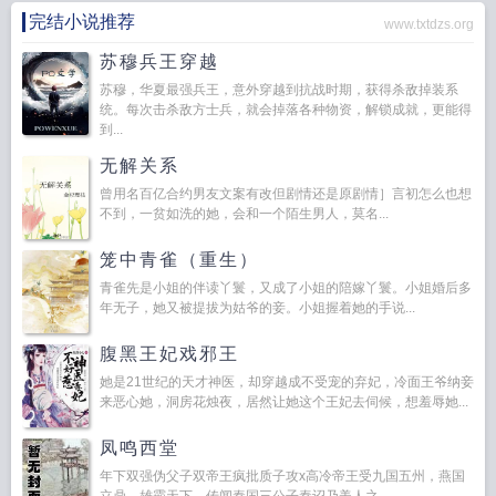
完结小说推荐
www.txtdzs.org
苏穆兵王穿越
苏穆，华夏最强兵王，意外穿越到抗战时期，获得杀敌掉装系
统。每次击杀敌方士兵，就会掉落各种物资，解锁成就，更能得
到...
无解关系
曾用名百亿合约男友文案有改但剧情还是原剧情］言初怎么也想
不到，一贫如洗的她，会和一个陌生男人，莫名...
笼中青雀（重生）
青雀先是小姐的伴读丫鬟，又成了小姐的陪嫁丫鬟。小姐婚后多
年无子，她又被提拔为姑爷的妾。小姐握着她的手说...
腹黑王妃戏邪王
她是21世纪的天才神医，却穿越成不受宠的弃妃，冷面王爷纳妾
来恶心她，洞房花烛夜，居然让她这个王妃去伺候，想羞辱她...
凤鸣西堂
年下双强伪父子双帝王疯批质子攻x高冷帝王受九国五州，燕国