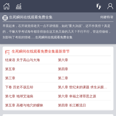
生死瞬间在线观看免费全集
何建明
/著
早晨起来，石开就觉得老天一点不讲情面，如此“重大决战”，还不作美些？真是
的，干嘛大学考试每年都非得放在这又热又燥的几天？不行不行，管这些做啥，
别影响了考前的情绪......
生死瞬间在线观看免费全集
生死瞬间在线观看免费全集
最新章节
结束语 关于高山与大海
第六章
第五章
第四章
第三章
第二章
下卷 历史不该忘却
第八章 世纪末的课题 求生从眼前
和身边做起
第七章 地球艾滋病
第六章 幸福之谭罪恶之源
第五章 高楼与地穴的暧昧
第四章 长江断流日