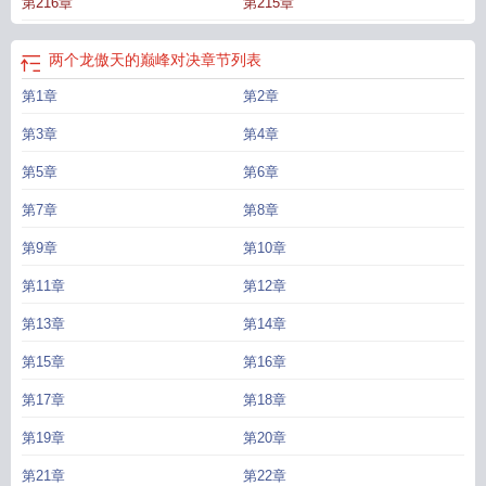
第216章
第215章
天遇上后攻是谁
两个龙傲天的巅峰对决
章节列表
第1章
第2章
第3章
第4章
第5章
第6章
第7章
第8章
第9章
第10章
第11章
第12章
第13章
第14章
第15章
第16章
第17章
第18章
第19章
第20章
第21章
第22章