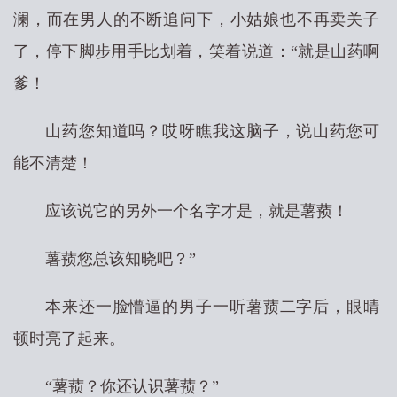
澜，而在男人的不断追问下，小姑娘也不再卖关子
了，停下脚步用手比划着，笑着说道：“就是山药啊
爹！
山药您知道吗？哎呀瞧我这脑子，说山药您可
能不清楚！
应该说它的另外一个名字才是，就是薯蓣！
薯蓣您总该知晓吧？”
本来还一脸懵逼的男子一听薯蓣二字后，眼睛
顿时亮了起来。
“薯蓣？你还认识薯蓣？”