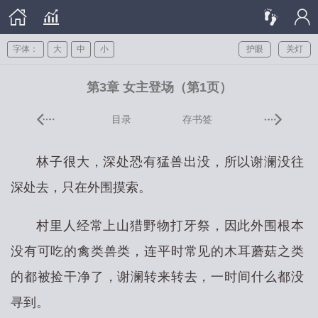
字体：
大
中
小
护眼
关灯
第3章 女主登场（第1页）
目录
存书签
林子很大，深处恐有猛兽出没，所以谢澜没往
深处去，只在外围摸索。
村里人经常上山猎野物打牙祭，因此外围根本
没有可吃的禽类兽类，连平时常见的木耳蘑菇之类
的都被捡干净了，谢澜转来转去，一时间什么都没
寻到。