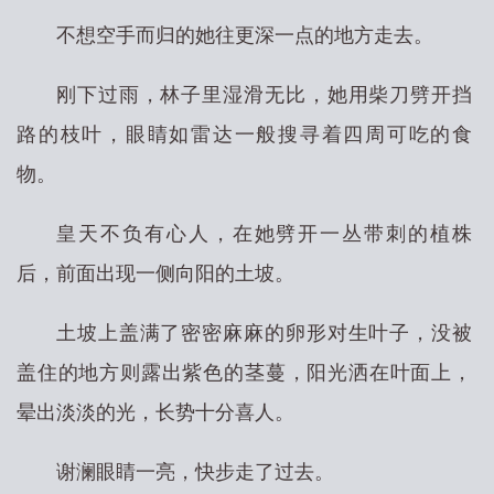
不想空手而归的她往更深一点的地方走去。
刚下过雨，林子里湿滑无比，她用柴刀劈开挡
路的枝叶，眼睛如雷达一般搜寻着四周可吃的食
物。
皇天不负有心人，在她劈开一丛带刺的植株
后，前面出现一侧向阳的土坡。
土坡上盖满了密密麻麻的卵形对生叶子，没被
盖住的地方则露出紫色的茎蔓，阳光洒在叶面上，
晕出淡淡的光，长势十分喜人。
谢澜眼睛一亮，快步走了过去。