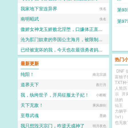
我家地下室连异界
小鹿斑比
佚名
第9
南明昭武
佚名
第9
傲娇女神龙玉娇败北淫堕，口嫌体正直的沦为共生体的俘虏苗床
沦为肛门奴隶的帝国公主海月，被限制高潮后终于爱上性交被调教成性爱母狗还要被带出门？
清酒
已经被宠坏的我，今天也在最强勇者妈妈和猫耳兽王姐姐的温柔溺爱下射精
旅人1969
热门
狗村正
最新更新
DNF 
纯阳！
南北宗源
富独子
TXT种
道界天下
夜行月
人简历
示
开
我，纨绔世子，开局征服太子妃！
小断断
法的
天下无敌！
仙王
乘风御剑
力躺平
至尊武魂
墨扬
1v1）
也无敌
我只想毁灭宗门，咋逆天成神了
明月夜色