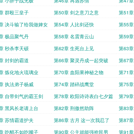
5章 小胖子战无极
第46章 再遇苏情
第47
9章 群殴三皇子
第50章 剑之意刀之意
第51
3章 决斗输了给我做婢女
第54章 人比剑还快
第55
7章 极品聚气丹
第58章 名震青云山
第59
1章 秒杀李天硕
第62章 生死台上见
第63
5章 封剑的霸道
第66章 聚灵丹成一起突破
第67
9章 炼化地火琉璃业
第70章 血阳果神秘之物
第71
3章 执法弟子杨威
第74章 踏碎战鹰堂
第75
7章 自带剑气的霸王剑
第78章 欧阳诗诗表白七夕篇
第79
评
1章 黑风长老请上台
第82章 刑傲然助阵
第83
5章 苏情霸道护夫
第86章 古月 这一次我忍了
第87
9章 吃醋不如吃嘴子
第90章 公主就能强抢民男
第91