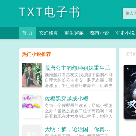
TXT电子书
首 页
玄幻修真
重生穿越
都市小说
军史小说
热门小说推荐
T
荒唐公主的怨种姐妹重生后
推推超好看基友文我那陛下柔弱不能
自理大陈长公主永安，胸无点墨，骄
奢淫逸，平生最爱巧取豪夺，玩弄男
人，恶名远播。其胞弟登基后，长公
主更是不知收敛，常强掳良男入府。
佐樱黑穿越成小樱
终有一日，长公主掳走了北定王的养
身为一个佐樱黑的读者，穿成小樱怎
子，激怒了北定王，使北定王谋反，
么办？当然是要跟二柱子离婚啊！可
带兵打入长安，手刃长公主。而宋知
是看着现在才六岁的二柱子，她陷入
鸢，就是倒霉的，长公主手帕交。与
深深的思绪。她是要先将二柱子搞
长公主同死后，宋知鸢重生回长公主
死，然后被岸本的亲爹满门抄斩。还
大明：爹，论治国，你真不行
掳人现场。当务之急，第一件事就是
是先转头去按着主角跟他结婚，省略
直奔长公主闺房大喊一声捡起来！把
穿越大明王朝，成为朱元璋嫡三子，