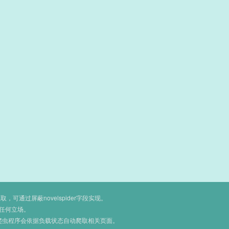
通过屏蔽novelspider字段实现。
任何立场。
爬虫程序会依据负载状态自动爬取相关页面。