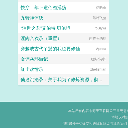
快穿：年下道侣颇淫荡
伊唔鱼
九转神体诀
落叶飞猪
“治世之君”艾伯特·贝施坦
PoSlywr
淫肉合欢录（重置）
想吃鱼的鸟
穿越成古代丫鬟的我也要修仙
Apnea
女佣兵环游记
勤务小兵2
红尘欢愉录
zhelishian
仙途沉沦录：关于我为了修炼资源，彻底恶堕成仙门母畜这件事
画眉桃
本站所有内容来源于互联网公开且无需登录
本站仅对
同时您可手动提交相关目标站点网址给我们