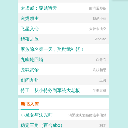
太虚戒：穿越诸天
虾滑蛋炒饭
灰烬领主
我爱小豆
飞星入命
大梦未成空
绝夜之旅
Andlao
家族除名第一天，奖励武神躯！
九幽轮回塔
他们都叫我亚瑟王
白青玄
龙魂武帝
几枝相思
剑问九州
卫河
特工：从小特务到军统大老板
半事五成
新书入库
小魔女与法咒师
清粥瘦肉酒色财迷半仙醉
稳定三角（百合abo）
枳木