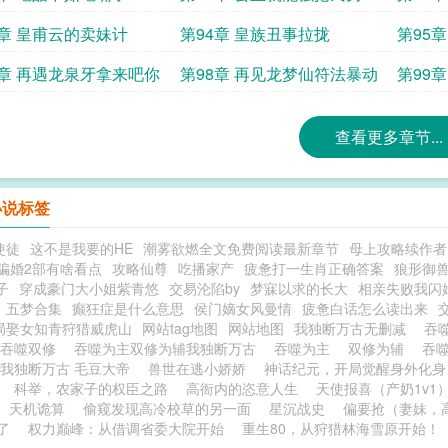
3章 皇甫云的卖妹计
第94章 皇族丑事拉拢
第95
7章 再遇龙泉牙拿来吧你
第98章 再见龙梦仙符法暴动
第99
查看更多章节...
小说标签
使徒
这不是我要的HE
潮雾欲燃全文免费阅读最新章节
母上攻略续作者
骗婚2部有啥看点
攻略仙尊
吃播家产
疲惫打一生肖正确答案
狼形御
子
穿成豪门大小姐紫青悠
交易沦陷by
梦寐以求的长大
相亲失败我闪
五梦合集
癫狂症是什么意思
侯门嫡女风曼情
疲惫白话怎么读出来
局娶女知青狩猎威虎山
网站tag地图
网站地图
我独断万古无删减
吞
吞噬双修
吞噬为主双修为辅我独断万古
吞噬为主
双修为辅
吞
我独断万古 毛豆大帝
兽世在逃小娇娇
神话纪元，开局觉醒身外化身
科举，农家子的权臣之路
高衙内的恣意人生
天使报喜（产奶1v1
天机诡算
偷窥发现高冷校草的另一面
星沉战史
偏要抢（妻妹，
了
权力巅峰：从借调省委大院开始
重生80，从狩猎林海雪原开始！