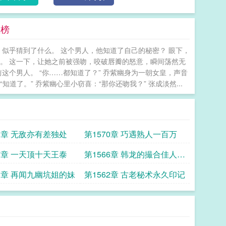
王榜
，似乎猜到了什么。 这个男人，他知道了自己的秘密？ 眼下，
。 这一下，让她之前被强吻，咬破唇瓣的怒意，瞬间荡然无
这个男人。 “你……都知道了？” 乔紫幽身为一朝女皇，声音
了。” 乔紫幽心里小窃喜：“那你还吻我？” 张成淡然...
71章 无敌亦有差独处
第1570章 巧遇熟人一百万
67章 一天顶十天王泰
第1566章 韩龙的撮合佳人邀
约
63章 再闻九幽坑姐的妹
第1562章 古老秘术永久印记