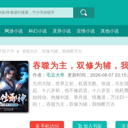
网游小说
科幻小说
灵异小说
言情小说
其他小说
XT电子书
>
吞噬为主，双修为辅，我独断万古
吞噬为主，双修为辅，
作者：
毛豆大帝
更新时间：2026-08-07 23:15:
九州大陆，世界之初，机遇无数。张成，天生
起。十八岁前，他不修武道。十八岁后，他耗
始转动。他修剑道、掌丹道、悟魔道，万法归
间！... 吞噬为主，双修为辅，我独断万古
手机访问
加入书架