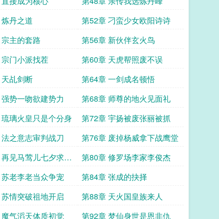
章 直接成为核心
第48章 亲传我选炼丹峰
章 炼丹之道
第52章 刁蛮少女欧阳诗诗
章 宗主的套路
第56章 新伙伴玄火鸟
章 宗门小派找茬
第60章 天虎帮照废不误
章 天乩剑断
第64章 一剑成名顿悟
章 强势一吻欲建势力
第68章 师尊的地火见面礼
章 琉璃火皇只是个分身
第72章 宇扬被废张丽被抓
章 法之意志审判战刀
第76章 废掉杨威拿下战鹰堂
章 再见马莺儿七夕求好
第80章 修罗场李家李俊杰
章 苏老李老当众争宠
第84章 张成的抉择
章 苏情突破祖地开启
第88章 天火国皇族来人
章 魔气滔天体质初觉
第92章 梦仙身世是恩非仇