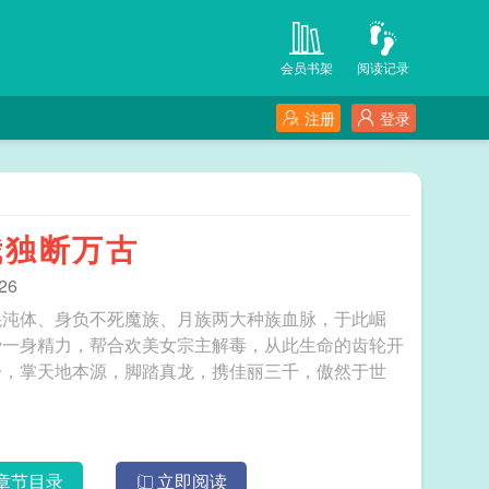
会员书架
阅读记录
注册
登录
我独断万古
26
混沌体、身负不死魔族、月族两大种族血脉，于此崛
费一身精力，帮合欢美女宗主解毒，从此生命的齿轮开
一，掌天地本源，脚踏真龙，携佳丽三千，傲然于世
章节目录
立即阅读