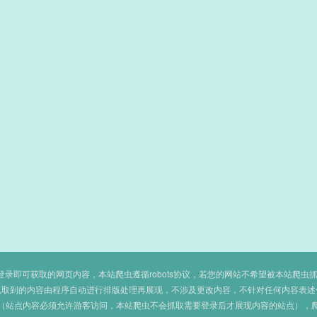
即可获取的网页内容，本站爬虫遵循robots协议，若您的网站不希望被本站爬虫抓取，可
抓取到的内容由程序自动进行排版处理再展现，不涉及更改内容，不针对任何内容表述
（站点内容必须允许游客访问，本站爬虫不会抓取需要登录后才展现内容的站点），