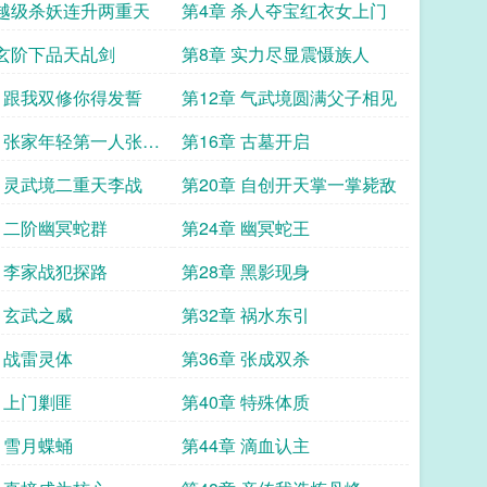
 越级杀妖连升两重天
第4章 杀人夺宝红衣女上门
 玄阶下品天乩剑
第8章 实力尽显震慑族人
章 跟我双修你得发誓
第12章 气武境圆满父子相见
章 张家年轻第一人张宇
第16章 古墓开启
章 灵武境二重天李战
第20章 自创开天掌一掌毙敌
章 二阶幽冥蛇群
第24章 幽冥蛇王
章 李家战犯探路
第28章 黑影现身
章 玄武之威
第32章 祸水东引
章 战雷灵体
第36章 张成双杀
章 上门剿匪
第40章 特殊体质
章 雪月蝶蛹
第44章 滴血认主