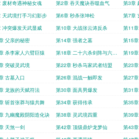
章 废材奇遇神秘女魂
第2章 吞天魔诀吞噬血气
第3章
章 天武境打手习幻影步
第6章 秒杀张坤松
第7章
章 冲突爆发天武显威
第10章 大战张云涛反杀
第11
3章 父亲的秘密
第14章 强者之墓
第15
扬
7章 杀李家人六臂巨猿
第18章 二十六杀剑阵与六臂
第19
巨猿
1章 突破灵武境
第22章 秒杀马家武者结盟
第23
5章 古墓入口
第26章 混战一触即发
第27
9章 龙族的天赋符法
第30章 面具男爆发
第31
3章 斩首张莽与猿共舞
第34章 获得传承
第35
7章 九幽魔殿阴阳造化诀
第38章 灵武境四重
第39
1章 天煞一剑
第42章 顶级鼎炉龙梦仙
第43