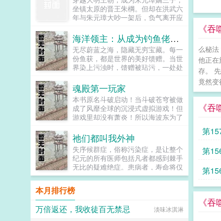
你追我逃好几百集祸害整个忍界的剧
衣裳给我捡起来！床帐里的永安长公
坐镇太原的晋王朱棡。但却在洪武六
情，提前进入你我他都幸福的大结
主探出来一张妖媚的面来，惊喜的瞧
年与朱元璋大吵一架后，负气离开应
局？啊，好纠结。叮，你的系统已经
着宋知鸢道知鸢也要一起来吗？我来
天府，前往封地太原就藩！自那以后
《吞
到账。什么系统？是一拳崩碎忍界，
你个大头鬼啊！再来脑袋都不保啦！
起，朱棡不仅将太原治理的仅仅有
海洋领主：从成为钓鱼佬开始
还是抬脚吊打斑柱大筒木？或者能回
求求你补药再打男人了啊北定王的大
条，更是为大明戍守边塞，大败王保
家了？亲亲，我是一款专注推进佐樱
么秘法
无尽蔚蓝之海，隐藏无穷宝藏。每一
军都打到殿门口了姐妹你守点女德吧
保，将北元逼入绝境！可便是此时，
感情的恋爱系统哦。滚球吧你个邪
份鱼获，都是世界的美好馈赠。当世
他说不要不是欲擒故纵北定王耶律青
他正在
一道圣旨入太原，朝中以胡惟庸为首
教，她就是饿死了，被人打死了，都
界染上污浊时，馈赠被玷污，一处处
野，一生戎马，而立之年不曾成婚，
的大臣弹劾朱棡拥兵自重，有不臣之
存。 
绝对不可能再吃佐樱这一口饭。那，
码头成为最后的安全区。世界濒临破
只将他的养子当亲子培养。奈何这养
心，朱棡无奈回京。彼时，坤宁宫。
竟然变
要不一起她！...
灭之际，一群渔者被召唤而来。这是
子软弱无能，性格怯懦，难当大任，
魂殿第一玩家
朱元璋老三，咱轻徭薄赋，可曾亏待
渔者也是愚者的故事。浓缩版一切从
耶律青野只能将人送回长安，让他去
百姓？朱棡呵呵，天下穷苦唯有百
本书原名斗破启动！当斗破苍穹被做
挥动鱼竿成为钓鱼佬开始。苏忘
做个富贵闲人。直到有一日，他听
《吞
姓，若连田亩都没有，何以轻徭薄
成了风靡全球的沉浸式虚拟游戏！但
SO？长着8只眼睛3条腿的鱼到底能
说，他的养子，在长安，给人，当，
赋，而百姓仍是水生火热！朱元璋我
游戏里却没有萧炎！所以海波东为了
不能吃？在线等，挺急的。...
外室。据说还是三分之一外室，那女
大力惩治贪官污吏，可曾对不起大
破除封印，不得不将希望寄托在玩家
第1
人一口气养了三个，他的养子是最不
明？朱棡呵呵，不改革弊端，若是一
身上，从而一跃成为斗破里最大的天
祂们都叫我外神
得宠的那个。北定王缓缓挑眉。反了
昧杀杀杀，你哪怕是将天下官员全部
使投资人！没有婚约束缚和三年之
天了？爹系猛男北定王26x活泼明媚
失序候群症，俗称污染症，是让整个
第1
杀干净，又能如何？朱元璋我为你们
约，纳兰嫣然却成为了许多玩家想要
小娇娇16人设封感谢齐九子推推超
纪元的所有医师包括凡者都感到棘手
封王赐藩，就是为了让你们永享荣华
打脸的目标！云韵现云岚宗多了许多
好看基友文我那陛下柔弱不能自理by
无比的疑难绝症。患病者，寿命将仅
富贵，可曾对不起你们？朱棡呵呵，
第1
弟子，头上不知道为什么，居然顶着
周九续书号9125729苏蕴宜，世家庶
余下一年，在红月诡雾笼罩之下，他
以一国之力赡养朱家亲族？可曾听闻
冲师逆徒的称号。蛇人族多了数之不
女，生得夭桃秾李，偏偏生母卑微。
们无一例外地蜕变为扭曲怪物，沦为
物极必反，国亡族灭！逆子！朱元璋
师姐
清的玩家，保护美杜莎女王成功蜕
本月排行榜
她被父亲视作一份礼物，将要送给年
污祟的帮凶，天灾的眷属以及盘踞于
怒喝道。呵呵，爹，论治国，你真不
变。还有更多玩家，想要收服青莲地
《吞
近七十的淮江王。苏蕴宜只能在心里
此世之外的邪神任采任撷的信仰源
行。朱棡淡然道。是夜，朱元璋留晋
心火，亦或者蜕变后的七彩吞天蟒。
万倍返还，我收徒百无禁忌
淡味冰淇淋
说我不愿。为了逃避不公的命运，她
泉。病原因未知。病时间未知。传染
王朱棡在京辅国，重议洪武诸策。...
可是药老怎么办？兄弟们，走！进黑
盯上了那位客居自家东苑的表哥裴七
度极高。治疗方法无。病患危险程度