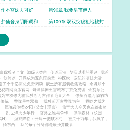
章 作本宫妹夫可好
第96章 我要皇甫伊人
章 梦仙舍身阴阳调和
第100章 双双突破祖地被封
白虎尊者全文
满级人类的
传道三清
梦寐以求的重逢
我首
兽
奴婢该
开局成为五条悟前辈
神医ffo
宠妃的演技大赏
婚了个千亿霸总免费阅读
废土所有服装收集攻略
余贤顺个
交易猫网页版官网
哥谭摆摊王雪域布丁茶免费读
余贤顺公
噬为主双修为辅我独断万古作者毛豆大帝
修炼吞噬万物的功
噬修炼
吞噬星空双修
我独断万古吞噬为主
吞噬之我为
愿晚霞吻着夕阳 (父女 | 现言)
仙帝大人今天也在都市努
）
乱世烽火少年行
官路之谁与争锋
漂浮森林（校园
高H）
游戏降临：开局一把破木弓
被关十万年，我疯了，
骚东西
我的每个分身都是最强异能者