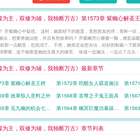
噬为主，双修为辅，我独断万古》第1573章 紫幽心解圣
？ 乔紫幽心中疑惑。 这时，她面纱下的脸蛋，竟然愈发的痒，美眸一怔
施法，想要将她治愈，并且有所效果吗？ 乔紫幽芳心微微一颤，感觉温暖
先前那一点醋意，也抵消了。 不然，她肯定会想办法，好好的制裁一下眼前
得哽咽，这个秘密是她此生最大的痛苦。 张成一边施法，一边点了点头：“知道
噬为主，双修为辅，我独断万古》最新章节
573章 紫幽心解圣王榜
第1572章 吃醋女人霸道施法
第15
569章 效果惊人意料之外
第1568章 首尊之子鬼王面具
第15
565章 见九幽的机会七位
第1564章 幽冥巨魔功暴躁师
第15
姐
噬为主，双修为辅，我独断万古》章节列表