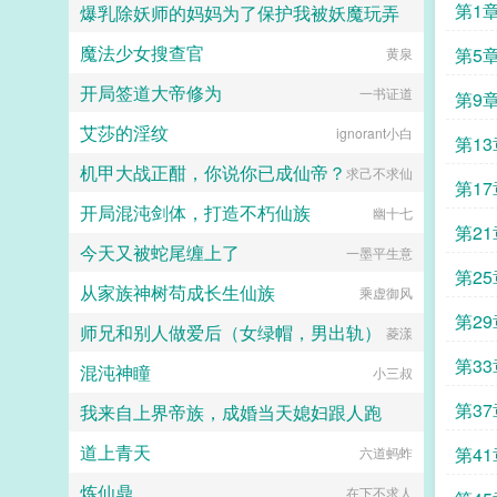
角域，杀韩枫，救药老！海心焰是我
第1
爆乳除妖师的妈妈为了保护我被妖魔玩弄
郎。传闻裴七郎出身名门，权势滔
sss。如见到该症群患者，请立即向
的！要不要顺道去迦南学院看一看萧
天，偏他又是个温和端方的病美人，
秩序部门汇报其行踪，我们将第一时
薰儿的盛世美颜？每一位玩家，都可
魔法少女搜查官
第5
心心念念
黄泉
看起来十分好拿捏的样子月色下，苏
间赶到现场将其击毙保证群众安全，
以是萧炎！杨善萧炎？谁愿意当谁
蕴宜跌入裴七郎怀中，眸中含泪。表
对于举报成功者，我们颁五金币以资
当，反正我不当！众玩家你不当萧炎
开局签道大帝修为
一书证道
哥救我。几度恩爱，数月缠绵，裴七
嘉奖。于是第二天，秩序局门口多出
第9
你抢什么三千焱炎火？杨善左手三千
郎临别前对她说等我。这不过是必要
一位自告奋勇的失序者。里亚克尔查
焱炎火，右手北落七星雷这个啊，我
艾莎的淫纹
ignorant小白
的虚与委蛇，苏蕴宜心知肚明。她含
先生，我实名举报我自己，申请批
第1
拿来玩载的！桀桀桀...
泪送走裴七郎，扭头又挑了个寒门士
准！怎么又是你！你非得每天来这里
机甲大战正酣，你说你已成仙帝？
求己不求仙
子，谁知眼看好事将近，裴七郎竟去
自打卡一次吗！！？...
第1
而复返。手指捏住她的下巴，温雅君
开局混沌剑体，打造不朽仙族
幽十七
子笑意和煦表妹好狠的心啊，竟想将
第2
朕始乱终弃么？裴七郎，真名裴玄，
今天又被蛇尾缠上了
一墨平生意
行七，正是当今陛下。苏蕴宜才知
第2
道。心机美人x腹黑皇帝v前随榜更，
从家族神树苟成长生仙族
乘虚御风
v后日更1男女主彼此身心唯一2男女
主无任何血缘关系3全文无道德完人
第2
师兄和别人做爱后（女绿帽，男出轨）
菱漾
4传统大团圆结局。...
第3
混沌神瞳
小三叔
第3
我来自上界帝族，成婚当天媳妇跟人跑
道上青天
第4
社恐啊社恐
六道蚂蚱
炼仙鼎
在下不求人