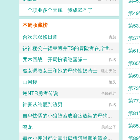
第4
一个职业多个天赋，我成武圣了
第4
夜阑我听风吹雨
本周收藏榜
第5
合欢宗双修日常
青慈
第5
被神秘公主裙束缚并TS的冒险者在异世界的色色奇遇故事
第6
咒术回战：开局扮演继国缘一
代号穿山甲
佚名
第6
魔女调教女王和她的母狗性奴骑士
狙击天使
第6
山河稷
姬叉
第7
逆NTR勇者传说
色胚弟红
第7
神豪从纯爱到渣男
佚名
第8
自卑怯懦的小狼堕落成浪荡放纵的母狗一共需要多久？用快感洗刷掉一切自我和人格吧～
第8
鸣龙
关关公子
竹子
第8
每次小便时都会露出母猪阿黑颜的清冷仙母