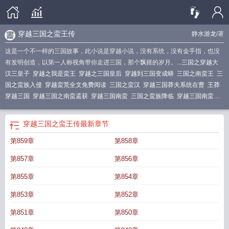
穿越三国之蛮王传
静水游龙
/著
这是一个不一样的三国故事，此小说是穿越小说，没有系统，没有金手指，也没
有发明创造，以第一人称视角带你走进三国，那个飘摇的岁月。...
三国之穿越大
汉三皇子
穿越之我是蛮王
穿越之三国皇后
穿越到三国变成蟒
三国之南蛮王
三
国之蛮族入侵
穿越蛮荒全文免费阅读
三国之蛮汉
穿越三国莽夫系统在曹
王莽
穿越三国
穿越三国之南蛮孟获
穿越三国南蛮
三国之蛮族降临
穿越三国南蛮成
为孟获
穿越之蛮荒
穿越三国之蛮王传
最新章节
第859章
第858章
第857章
第856章
第855章
第854章
第853章
第852章
第851章
第850章