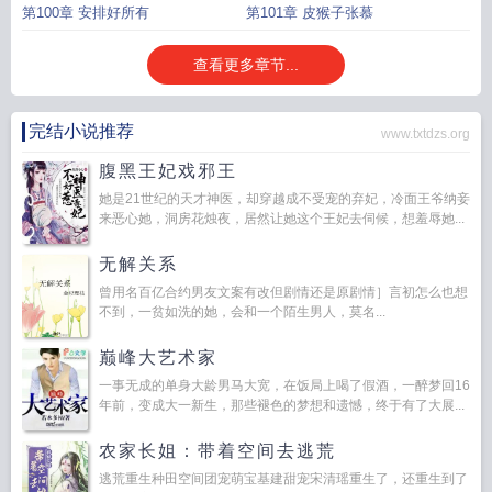
第100章 安排好所有
第101章 皮猴子张慕
查看更多章节...
完结小说推荐
www.txtdzs.org
腹黑王妃戏邪王
她是21世纪的天才神医，却穿越成不受宠的弃妃，冷面王爷纳妾
来恶心她，洞房花烛夜，居然让她这个王妃去伺候，想羞辱她...
无解关系
曾用名百亿合约男友文案有改但剧情还是原剧情］言初怎么也想
不到，一贫如洗的她，会和一个陌生男人，莫名...
巅峰大艺术家
一事无成的单身大龄男马大宽，在饭局上喝了假酒，一醉梦回16
年前，变成大一新生，那些褪色的梦想和遗憾，终于有了大展...
农家长姐：带着空间去逃荒
逃荒重生种田空间团宠萌宝基建甜宠宋清瑶重生了，还重生到了