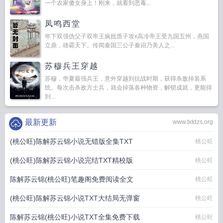
一个农家傻女身上！刚来，就看到恶毒...
凤鸣西堂
年下双强伪父子双帝王疯批质子攻x高冷帝王受九国五州，燕国
立鼎，雄霸天下。传闻秦国三公子秦诏乃美人之...
苏穆兵王穿越
苏穆，华夏最强兵王，意外穿越到抗战时期，获得杀敌掉装系
统。每次击杀敌方士兵，就会掉落各种物资，解锁成就，更能得
到...
最新更新
www.txtdzs.org
(桃公旺)陈解苏云锦小说无错版全集TXT
桃公旺
(桃公旺)陈解苏云锦小说完结TXT精校版
桃公旺
陈解苏云锦(桃公旺)笔趣阁免费阅读全文
桃公旺
(桃公旺)陈解苏云锦小说TXT大结局无弹窗
桃公旺
陈解苏云锦(桃公旺)小说TXT全集免费下载
桃公旺