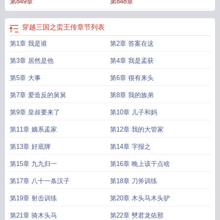
第849章
第848章
穿越三国之蛮王传
章节列表
第1章 我是谁
第2章 答案在这
第3章 居然是他
第4章 我是孟获
第5章 大事
第6章 很有来头
第7章 爱造反的舅舅
第8章 我的族弟
第9章 皇叔要来了
第10章 儿子和妈
第11章 嫡系孟家
第12章 我的大管家
第13章 好底牌
第14章 字报之
第15章 九九归一
第16章 晚上该干点啥
第17章 八十一条汉子
第18章 刀斧训练
第19章 射击训练
第20章 木头马木头驴
第21章 骑木头马
第22章 僰君龙佑那