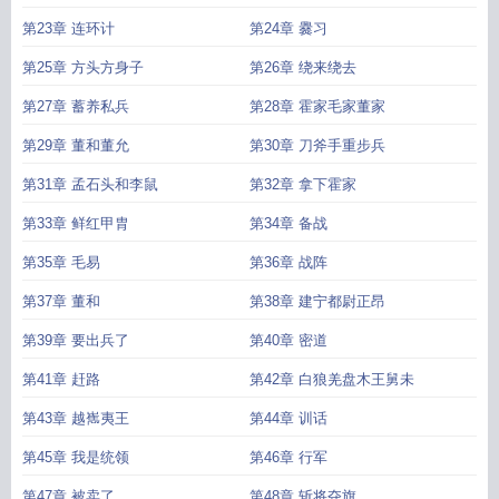
第23章 连环计
第24章 爨习
第25章 方头方身子
第26章 绕来绕去
第27章 蓄养私兵
第28章 霍家毛家董家
第29章 董和董允
第30章 刀斧手重步兵
第31章 孟石头和李鼠
第32章 拿下霍家
第33章 鲜红甲胄
第34章 备战
第35章 毛易
第36章 战阵
第37章 董和
第38章 建宁都尉正昂
第39章 要出兵了
第40章 密道
第41章 赶路
第42章 白狼羌盘木王舅未
第43章 越嶲夷王
第44章 训话
第45章 我是统领
第46章 行军
第47章 被卖了
第48章 斩将夺旗