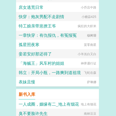
庶女逃荒日常
小乔且中路
快穿：炮灰男配不走剧情
小糖蒜425
特工娘亲带崽撩王爷
疯狂的大虾米
一章快穿：有仇报仇，有冤报冤
穆阑珊
孤星照夜寒
蜚零南星
妾若安好那还得了
小羊羔白又白
「海贼王」风车村的姐姐
神界通行证
韩立：开局小瓶，一路爽到道祖境
飞蛇在森
表妹且慢
萨琳娜
新书入库
一人成圈，姻缘有二_地上有烟花
地上有烟花
臭不要脸许先生
南林豆豆