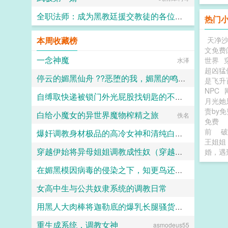
全职法师：成为黑教廷援交教徒的各位婊子
热门
小磊子
本周收藏榜
天净
文免费
一念神魔
世界
水泽
超凶猛
停云的媚黑仙舟 ??恶堕的我，媚黑的鸣火首席以及仙舟??
是飞升
NPC
自缚取快递被锁门外光屁股找钥匙的不良妹妹
露露
月光她
责by
白给小魔女的异世界魔物榨精之旅
黑翼君
佚名
免费
前
破
爆奸调教身材极品的高冷女神和清纯白袜甜妹留学生，射满她们的鞋柜里的高跟鞋和小皮鞋
王姐姐
穿越伊始将异母姐姐调教成性奴（穿越到异世界把高贵强大的女性征服至胯下）
婚，遇
ni1l
在媚黑模因病毒的侵染之下，知更鸟还是恶堕成了黑爹的媚黑母猪
dark
女高中生与公共奴隶系统的调教日常
人头木321
用黑人大肉棒将迦勒底的爆乳长腿骚货英灵一个个的全都调教成发情媚黑母猪贱婊吧
喵不可言
重生成系统，调教女神
克图格亚改二
asmodeus55