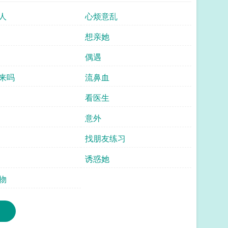
人
心烦意乱
想亲她
偶遇
来吗
流鼻血
看医生
意外
找朋友练习
诱惑她
物