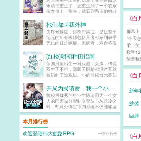
机会，大道无形，行者无疆，漫漫官
宋清瑶重生了，还重生到了一个农家
道，唯有胸怀天地，志存高远，方能
傻女身上！刚来，就看到恶毒伯娘欺
直抵彼岸。 官场经典之作。...
负临产的母亲！可恶，不能忍，拼
《白
了。刚解决了，就遇...
祂们都叫我外神
屏幕上
失序候群症，俗称污染症，是让整个
纪元的所有医师包括凡者都感到棘手
“今天
无比的疑难绝症。患病者，寿命将仅
柔一笑
余下一年，在红月诡雾笼罩之下，他
数字1
们无一例外地蜕变为扭曲怪物，沦为
[红楼]明初种田指南
随意翻
污祟的帮凶，天灾的眷属以及盘踞于
荣国府里出生一对双胞胎女孩，传说
此世之外的邪神任采任撷的信仰源
双生子不祥，郑麟子眼睛都没睁开就
泉。病原因未知。病时间未知。传染
《白
被扔到了道观里。小的时候贾元春如
度极高。治疗方法无。病患危险程度
盆中牡丹，郑麟子如路边狗尾巴草。
sss。如见到该症群患者，请立即向
长大后贾元春进入深宫从此战战兢
开局为民请命，我一个小交警不合适吧
秩序部门汇报其行踪，我们将第一时
新年
兢，日夜为家族父母机关算尽。郑麟
间赶到现场将其击毙保证群众安全，
警校最优秀的毕业生陈琦因为一个女
子开始一点点经营自己的小日子，倒
对于举报成功者，我们颁五金币以资
人的陷害被分配到交警队心灰意冷之
抄袭
也过得有滋有味。因为养牛让牛痘提
嘉奖。于是第二天，秩序局门口多出
时，却意外绑定审判系统不仅能够监
前出现，因为种棉，引导大家改用飞
一位自告奋勇的失序者。里亚克尔查
测到罪犯，还能通过抓罪犯获得奖励
梭日子日新月异，但是荣国府却突然
回避
先生，我实名举报我自己，申请批
咱虽是一介小小交警，咱也能为名除
凑上来了。麟子别来沾边，你们姓贾
本月排行榜
准！怎么又是你！你非得每天来这里
害！...
我姓郑，咱们不是一家人。以下是预
自打卡一次吗！！？...
收在始皇帝面前打败李二凤李二凤这
欢迎登陆伟大航路RPG
一支小竹子
《白
位靠玄武门继承法上位的千古一帝在