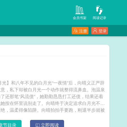
会员书架
阅读记录
注册
登录
月光】和八年不见的白月光“一夜情”后，向晴义正严辞
在意，私下却被白月光一个动作就整得流鼻血。泡温泉
了还那笔“风流债”，她勤勤恳恳打工还债，结果还着
把她按在怀里说别走了。向晴终于决定追求白月光不就
拒绝，温柔得像陷阱。向晴拍拍手要跑，刚退半步就被
问：“你又要抛弃我了吗？”后来她才知道，白月光从
主动不拒绝”的暧昧，每一步都算好了——让她靠近，
章节目录
立即阅读