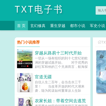
TXT电子书
首 页
玄幻修真
重生穿越
都市小说
军史小说
热门小说推荐
T
穿越从路易十三时代开始
一切从一场有组织的到十七世纪初欧
洲的穿越试炼开始。 对于优秀的
赵红军和他的三个兄弟而言，航海探
险可以有，征服世界也可以有，然而
前提是通过五百名额的试炼…...
官道无疆
自信人生二百年，会当击水三千
里！ 当改革开放的时代大潮来
袭，陆为民该如何重掌这人生际
遇？ 从毕业分配失意到自信人生
的崛起，诡谲起伏的人生，沉浮跌宕
农家长姐：带着空间去逃荒
的官场，一步一个脚印，抓住每一个
逃荒重生种田空间团宠萌宝基建甜宠