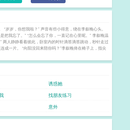
她爱她。这哪里是追妻火葬场，分明是猎物自投罗网。
系白月光1v1双洁 白月光她要我负责
 “岁岁，你想我啦？” 声音有些小得意，绕在李叙晚心头。
是把我忘了。” “怎么会忘了你，一直记在心里呢。” 李叙晚温
。” 两人静静看着彼此，卧室内的时针滴答滴答跳动，秒针走过
连成一片。 “向阳没回来陪你吗？”李叙晚倚在椅子上，指尖
诱惑她
我
找朋友练习
意外