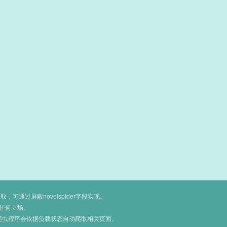
通过屏蔽novelspider字段实现。
任何立场。
爬虫程序会依据负载状态自动爬取相关页面。