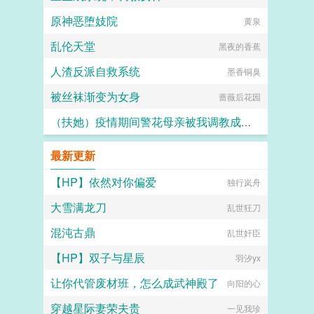
原神恶堕妓院
黄泉
乱伦天堂
黑夜的香蕉
人渣反派自救系统
墨香铜臭
被丝袜渐变为女身
蔷薇后花园
（扶她）疫情期间警花母亲被我调教成三洞全开的肉便器母狗
霜染official
最新更新
【HP】依然对你偏爱
独行岚舟
大雪满龙刀
乱世狂刀
混沌古鼎
乱世奸臣
【HP】双子与星辰
羽汐yx
让你代管废材班，怎么成武神殿了
向阳的心
穿越星际妻荣夫贵
一见我珍