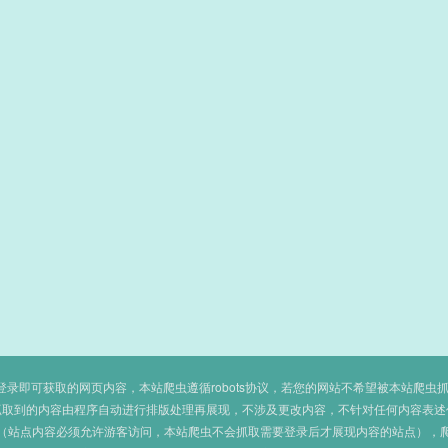
即可获取的网页内容，本站爬虫遵循robots协议，若您的网站不希望被本站爬虫抓取，可
抓取到的内容由程序自动进行排版处理再展现，不涉及更改内容，不针对任何内容表述
（站点内容必须允许游客访问，本站爬虫不会抓取需要登录后才展现内容的站点），