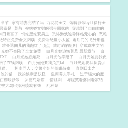
新章节
家有萌妻完结了吗
万花筒全文
落魄影帝by且徐行全
恶毒是
莫茴
被病娇女财阀强带回家的
穿越到了自由做的
种田暴富了
饲蛇黑蛇双男主
恐怖游戏诡异降临无心的
恶雌
绝转正免费全文阅读
免费听绝世小太监
走后门的飞升那也
准备退圈儿的我翻红了顶点
陆时屿的短剧
穿成虐主文的
月光她不奉陪了全文免费
白月光她追悔莫及 最新章节
白
TXT
白月光她必须死
白月光他奉陪了
白月光她要我负
陪了在线阅读
白月光她要我负责txt
白月光她要我负责gl
骚猫。
柯南同人：交警小姐的催眠侍奉
直到日出之
，他的猫
我的娘亲是妖怪
皇商养夫手札
过于强大的魔
在投喂影帝
罗德岛娼馆
情丝剑
与妮芙老婆回老家结
要被大鸡巴操潮喷就有钱
乱种祭