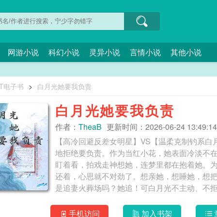
网游小说
科幻小说
灵异小说
言情小说
其他小说
XT电子书
>
白月光她要我负责
白月光她要我负责
作者：
TheaB
更新时间：2026-06-24 13:49:14
【高冷回避反差女明星】VS【温柔克制钓系白
地拒绝要负责。作为当红小花，她表面冷淡不
盯着看，拍戏走神想她，连梦里都在抱着她。为
还着，心思就不对劲了。想亲她，想睡她，想
是追妻火葬场吗？她追！可白月光不主动、不
她堵在墙角，白月光眼泪一颗颗砸下来，委屈质
没放下过，也根本没打算让向晴跑掉。那些“不
手机访问
加入书架