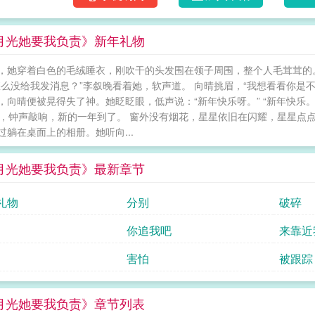
让她心软，让她再也舍不得松手。就是算准了
破镜重圆，娱乐圈，钓
月光她要我负责》新年礼物
，她穿着白色的毛绒睡衣，刚吹干的头发围在领子周围，整个人毛茸茸的。
怎么没给我发消息？”李叙晚看着她，软声道。 向晴挑眉，“我想看看你是不
，向晴便被晃得失了神。她眨眨眼，低声说：“新年快乐呀。” “新年快乐
2，钟声敲响，新的一年到了。 窗外没有烟花，星星依旧在闪耀，星星点点
过躺在桌面上的相册。她听向...
月光她要我负责》最新章节
礼物
分别
破碎
你追我吧
来靠近
害怕
被跟踪
月光她要我负责》章节列表