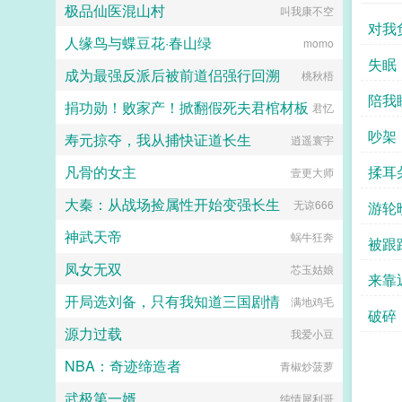
驾崩的时候有人问他愿不愿意去给秦
极品仙医混山村
叫我康不空
始皇当太子，如果愿意，就让长孙皇
对我
后跟着一起去。李世民大喜，摩拳擦
人缘鸟与蝶豆花·春山绿
momo
掌准备去做秦二世，还厚脸皮想把贞
失眠
观朝的群臣带上。子央，因为经常出
成为最强反派后被前道侣强行回溯
桃秋梧
车祸得到外号子央的考古系倒霉蛋大
陪我
学生。她再次遇到了车祸后，在生死
捐功勋！败家产！掀翻假死夫君棺材板
君忆
一瞬间有人问她愿不愿意去给秦始皇
当孩子，只要得到始皇帝一句子央，
吵架
寿元掠夺，我从捕快证道长生
逍遥寰宇
吾家麒麟女的评价就能在现实世界中
避开这次死亡。子央当然愿意啊！觉
凡骨的女主
揉耳
壹更大师
得这是天上掉馅饼的好事，哄着秦始
皇夸自己一句没难度，有嘴就能办。
大秦：从战场捡属性开始变强长生
无谅666
游轮
可是等她到了咸阳发现这事儿还真不
好办，因为李世民版本的扶苏简直是
神武天帝
蜗牛狂奔
被跟
始皇帝的梦中太子。有了他，所有的
王子公主都是草，只有太子才是宝！
凤女无双
芯玉姑娘
来靠
子央咋办？这地狱难度啊，我身体还
在抢救，急需始皇帝夸我一句啊！子
开局选刘备，只有我知道三国剧情
满地鸡毛
央快急死了，但是李二凤也太优秀
破碎
了。子央李二凤我和你拼了！...
源力过载
我爱小豆
NBA：奇迹缔造者
青椒炒菠萝
武极第一婿
纯情犀利哥