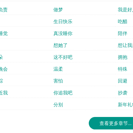
负责
做梦
我是好
生日快乐
吃醋
睡觉
真没睡你
陪伴
想她了
想让我
朵
这不好吧
拥抱
晚会
温柔
特殊
踪
害怕
回避
近我
你追我吧
抄袭
分别
新年礼
查看更多章节...