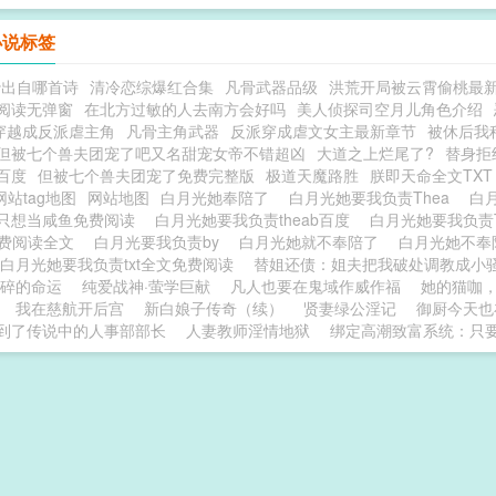
小说标签
沙出自哪首诗
清冷恋综爆红合集
凡骨武器品级
洪荒开局被云霄偷桃最
阅读无弹窗
在北方过敏的人去南方会好吗
美人侦探司空月儿角色介绍
穿越成反派虐主角
凡骨主角武器
反派穿成虐文女主最新章节
被休后我
但被七个兽夫团宠了吧又名甜宠女帝不错超凶
大道之上烂尾了?
替身拒
百度
但被七个兽夫团宠了免费完整版
极道天魔路胜
朕即天命全文TXT
网站tag地图
网站地图
白月光她奉陪了
白月光她要我负责Thea
白
只想当咸鱼免费阅读
白月光她要我负责theab百度
白月光她要我负责
免费阅读全文
白月光要我负责by
白月光她就不奉陪了
白月光她不奉
白月光她要我负责txt全文免费阅读
替姐还债：姐夫把我破处调教成小
碎的命运
纯爱战神·萤学巨献
凡人也要在鬼域作威作福
她的猫咖
我在慈航开后宫
新白娘子传奇（续）
贤妻绿公淫记
御厨今天也
到了传说中的人事部部长
人妻教师淫情地狱
绑定高潮致富系统：只