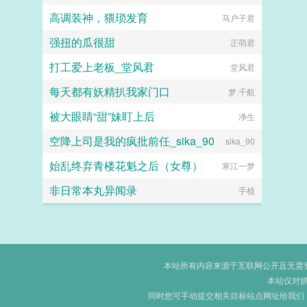
高调装神，猥琐发育
马户子君
强扭的瓜很甜
正萌君
打工爱上老板_堂风君
堂风君
每天都有妖精扒我家门口
梦.千航
被大眼睛“甜”妹盯上后
净生
空降上司是我的疯批前任_sika_90
sika_90
始乱终弃青楼花魁之后（女尊）
寒江一梦
非日常本丸异闻录
手植
本站所有内容来源于互联网公开且无需登录
本站仅对
同时您可手动提交相关目标站点网址给我们