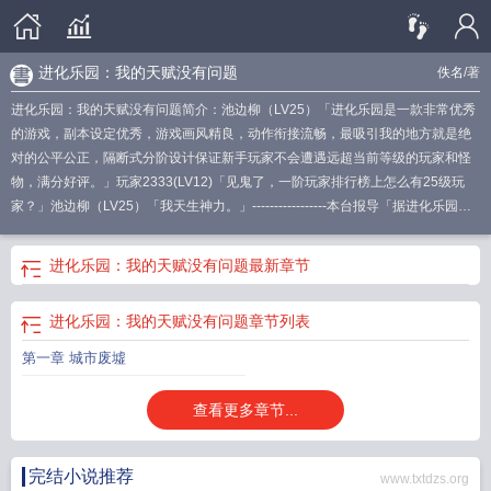
进化乐园：我的天赋没有问题
佚名
/著
进化乐园：我的天赋没有问题简介：池边柳（LV25）「进化乐园是一款非常优秀
的游戏，副本设定优秀，游戏画风精良，动作衔接流畅，最吸引我的地方就是绝
对的公平公正，隔断式分阶设计保证新手玩家不会遭遇远超当前等级的玩家和怪
物，满分好评。」玩家2333(LV12)「见鬼了，一阶玩家排行榜上怎么有25级玩
家？」池边柳（LV25）「我天生神力。」-----------------本台报导「据进化乐园第
一玩家池边柳本人严正声明；其进入进化乐园
进化乐园 笔趣阁
进化乐园我的天
赋没有问题葬身宝剑
进化乐园我的天赋没有问题
进化乐园我的天赋没有问题篱
进化乐园：我的天赋没有问题
最新章节
笆
进化乐园我的天赋没有问题libahao
进化乐园我的天赋没有问题免费全文阅
读
进化乐园我的天赋没有问题 在线阅读
进化乐园我的天赋没有问题 小原文学
进化乐园：我的天赋没有问题
章节列表
网
进化乐园我的天赋没有问题无防盗
第一章 城市废墟
查看更多章节...
完结小说推荐
www.txtdzs.org