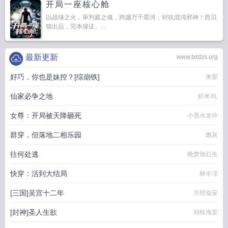
开局一座核心舱
以战锤之火，审判庭之魂，跨越万千星河，对抗混沌邪神！西贝
猫出品，完本保证。...
最新更新
www.txtdzs.org
好巧，你也是妹控？[综崩铁]
来那
仙家必争之地
虾米XL
女尊：开局被天降砸死
小墨水龙吟
群穿，但落地二相乐园
燃灰
往何处逃
晓梦致幻生
快穿：活到大结局
林令滢
[三国]吴宫十二年
月照临安
[封神]圣人生欲
别枝海棠