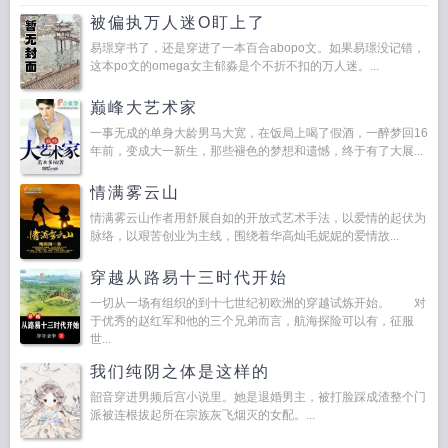
被偏执万人迷O盯上了
易璟穿书了，还是穿进了一本百合abopo文。如果易璟没记错，
这本po文的omega女主郁淼是个不折不扣的万人迷。...
巅峰大艺术家
一事无成的单身大龄男马大宽，在饭局上喝了假酒，一醉梦回16
年前，变成大一新生，那些褪色的梦想和遗憾，终于有了大展...
情满雾云山
情满雾云山作者用舒展自如的开放式艺术手法，以爱情的起伏为
脉络，以艰苦创业为主线，围绕着华高灿毛妮妮的爱情故...
穿越从路易十三时代开始
一切从一场有组织的到十七世纪初欧洲的穿越试炼开始。 对
于优秀的赵红军和他的三个兄弟而言，航海探险可以有，征服
世...
我们纯阴之体是这样的
韶音穿进男频后宫小说里。她是退婚男主，被打脸踩成渣整个门
派被连根拔起所在宗族灰飞烟灭的女配。...