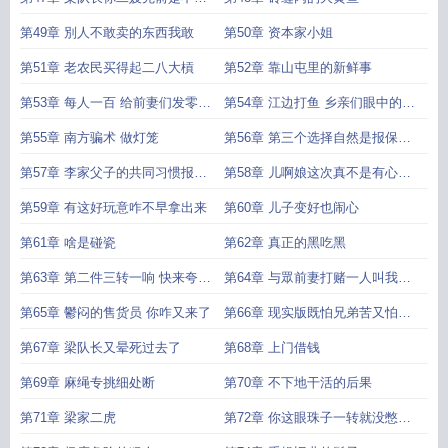
卖大炕的
第49章 別人不敢卖的东西我敢
第50章 资本家小姐
第51章 老农民买得起二八大槓
第52章 靠山屯里的新鲜事
第53章 每人一百 给前妻们发零花
第54章 江边打鱼 乡亲们眼中的西
钱
洋景
第55章 南方骗术 做灯笼
第56章 第三个选择自然是报保卫
科了
第57章 李家父子的共同习惯报喜
第58章 儿啊娘这次真不是有心骂
不报忧
你
第59章 有这好玩意咋不早拿出来
第60章 儿子变好也闹心
第61章 啥是碰瓷
第62章 真正的黑吃黑
第63章 第二件三转一响 快来夸夸
第64章 与眾前妻打赌一人叫我一
我
声当家的
第65章 鬱闷的售货员 你咋又来了
第66章 现实版既怕兄弟苦又怕兄
弟开路虎
第67章 梁队长又晕死过去了
第68章 上门借钱
第69章 麻绳专挑细处断
第70章 不下地干活的后果
第71章 梁家二虎
第72章 你这眼珠子一转就没憋好