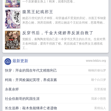
一个农家傻女身上！刚来，就看到恶毒...
腹黑王妃戏邪王
她是21世纪的天才神医，却穿越成不受宠的弃妃，冷面王爷纳妾
来恶心她，洞房花烛夜，居然让她这个王妃去伺候，想羞辱她...
反穿书后，千金大佬娇养反派自救了
觉醒后，秦陶陶发现自己是一本穿书文男主的白月光。生前对男
主各种跪舔，爱而不得跳了楼。死后就成了推动男女主感情戏
工...
最新更新
www.txtdzs.org
快穿：拜金的我在年代文精致利己
楠楠的修仙梦
柯南：开局捡漏妃英理，养成哀酱
睡个白日梦
永夜余烬
百里孤烟
社会你彪哥的民国生涯
我家小憨憨
长生送葬：敲木鱼能继承亡者遗物
黄桃仙人