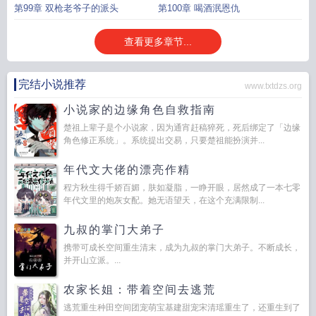
第99章 双枪老爷子的派头
第100章 喝酒泯恩仇
查看更多章节...
完结小说推荐
www.txtdzs.org
小说家的边缘角色自救指南
楚祖上辈子是个小说家，因为通宵赶稿猝死，死后绑定了「边缘
角色修正系统」。系统提出交易，只要楚祖能扮演并...
年代文大佬的漂亮作精
程方秋生得千娇百媚，肤如凝脂，一睁开眼，居然成了一本七零
年代文里的炮灰女配。她无语望天，在这个充满限制...
九叔的掌门大弟子
携带可成长空间重生清末，成为九叔的掌门大弟子。不断成长，
并开山立派。...
农家长姐：带着空间去逃荒
逃荒重生种田空间团宠萌宝基建甜宠宋清瑶重生了，还重生到了