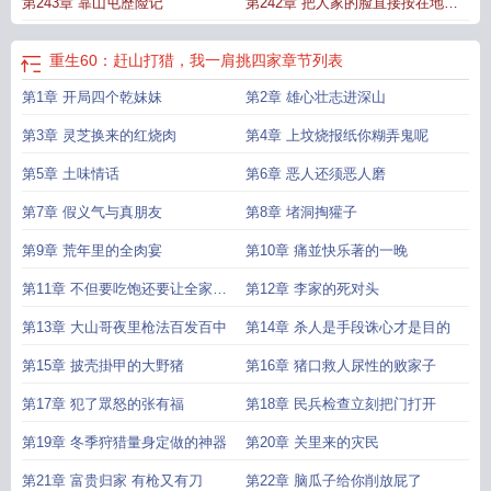
第243章 靠山屯歷险记
第242章 把人家的脸直接按在地上
践踏
重生60：赶山打猎，我一肩挑四家
章节列表
第1章 开局四个乾妹妹
第2章 雄心壮志进深山
第3章 灵芝换来的红烧肉
第4章 上坟烧报纸你糊弄鬼呢
第5章 土味情话
第6章 恶人还须恶人磨
第7章 假义气与真朋友
第8章 堵洞掏獾子
第9章 荒年里的全肉宴
第10章 痛並快乐著的一晚
第11章 不但要吃饱还要让全家住
第12章 李家的死对头
好
第13章 大山哥夜里枪法百发百中
第14章 杀人是手段诛心才是目的
第15章 披壳掛甲的大野猪
第16章 猪口救人尿性的败家子
第17章 犯了眾怒的张有福
第18章 民兵检查立刻把门打开
第19章 冬季狩猎量身定做的神器
第20章 关里来的灾民
第21章 富贵归家 有枪又有刀
第22章 脑瓜子给你削放屁了