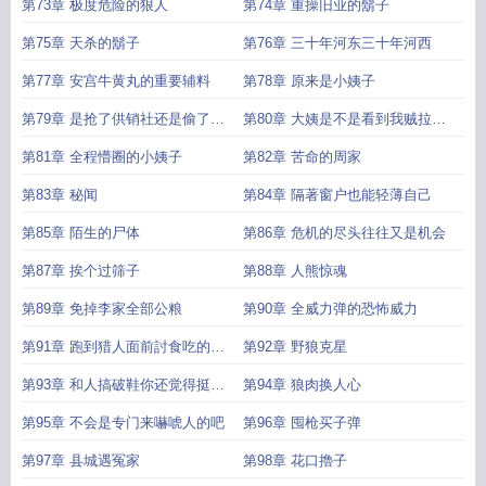
屁
第73章 极度危险的狠人
第74章 重操旧业的鬍子
第75章 天杀的鬍子
第76章 三十年河东三十年河西
第77章 安宫牛黄丸的重要辅料
第78章 原来是小姨子
第79章 是抢了供销社还是偷了信
第80章 大姨是不是看到我贼拉高
用社
兴
第81章 全程懵圈的小姨子
第82章 苦命的周家
第83章 秘闻
第84章 隔著窗户也能轻薄自己
第85章 陌生的尸体
第86章 危机的尽头往往又是机会
第87章 挨个过筛子
第88章 人熊惊魂
第89章 免掉李家全部公粮
第90章 全威力弹的恐怖威力
第91章 跑到猎人面前討食吃的银
第92章 野狼克星
狐
第93章 和人搞破鞋你还觉得挺光
第94章 狼肉换人心
荣是不是
第95章 不会是专门来嚇唬人的吧
第96章 囤枪买子弹
第97章 县城遇冤家
第98章 花口擼子