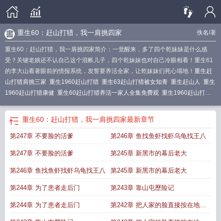
重生60：赶山打猎，我一肩挑四家
佚名
/著
重生60：赶山打猎，我一肩挑四家简介：一觉醒来，多了四个乾妹妹是什么感
受？关键老娘还不认自己这个混帐儿子，四个乾妹妹也对自己冷眼相看！重生61
的李大山看著眼前的情报系统，发誓要养活全家，让乾妹妹们死心塌地！
重生赶
山打猎肩挑三家
重生1960赶山打猎
重生63赶山打猎被女知青
重生赶山人
重生
1960赶山打猎康健
重生60赶山打猎养活一家人全集免费观
重生1960赶山打猎
我带全家顿顿吃肉
重生60赶山打猎记
重生60赶山打猎我让家人顿顿
重生60赶
山打猎小满短剧
重生60赶山打猎第三季
重生60赶山打猎多妻
重生60：赶山打猎，我一肩挑四家
最新章节
第247章 不要脸的活爹
第246章 鱼找鱼虾找虾乌龟找王八
第247章 不要脸的活爹
第245章 新黑市的幕后老大
第246章 鱼找鱼虾找虾乌龟找王八
第245章 新黑市的幕后老大
第244章 为了患者走后门
第243章 靠山屯歷险记
第244章 为了患者走后门
第242章 把人家的脸直接按在地上
践踏