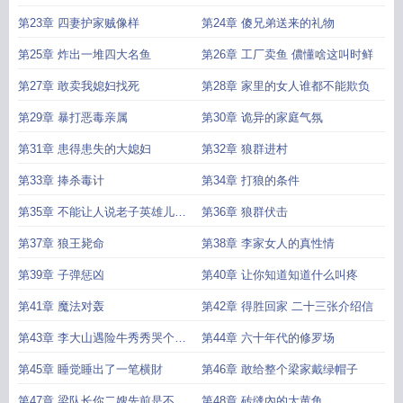
第23章 四妻护家贼像样
第24章 傻兄弟送来的礼物
第25章 炸出一堆四大名鱼
第26章 工厂卖鱼 儂懂啥这叫时鲜
第27章 敢卖我媳妇找死
第28章 家里的女人谁都不能欺负
第29章 暴打恶毒亲属
第30章 诡异的家庭气氛
第31章 患得患失的大媳妇
第32章 狼群进村
第33章 捧杀毒计
第34章 打狼的条件
第35章 不能让人说老子英雄儿狗
第36章 狼群伏击
熊
第37章 狼王毙命
第38章 李家女人的真性情
第39章 子弹惩凶
第40章 让你知道知道什么叫疼
第41章 魔法对轰
第42章 得胜回家 二十三张介绍信
第43章 李大山遇险牛秀秀哭个什
第44章 六十年代的修罗场
么劲
第45章 睡觉睡出了一笔横財
第46章 敢给整个梁家戴绿帽子
第47章 梁队长你二嫂先前是不是
第48章 砖缝內的大黄鱼