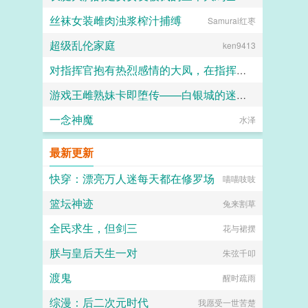
丝袜女装雌肉浊浆榨汁捕缚
Samurai红枣
158330
超级乱伦家庭
ken9413
对指挥官抱有热烈感情的大凤，在指挥官被迫出差的一年中被黑人用媚药和甜言蜜语玩弄成满身刺青的媚黑婊子
游戏王雌熟妹卡即堕传——白银城的迷宫主?拉比丽斯篇
Kyle
一念神魔
丁骨
水泽
最新更新
快穿：漂亮万人迷每天都在修罗场
喵喵吱吱
篮坛神迹
兔来割草
全民求生，但剑三
花与裙摆
朕与皇后天生一对
朱弦千叩
渡鬼
醒时疏雨
综漫：后二次元时代
我愿受一世苦楚