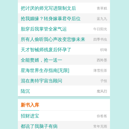
把讨厌的师兄写进限制文后
青草糕
抢我姻缘？转身嫁暴君夺后位
蓝九九
胎穿后我掌管全家气运
午日阳光
所有人偷听我心声改变悲惨未来
四季书虫
天才智械师残废后怀孕了
织坳
全能赘婿，抢一送一
西羚墨
星海世界生存指南[无限]
薄雪煎茶
混在奥特宇宙当顾问
子恒
陆沉
魔风烈
新书入库
招财进宝
你爸爸
都说了我脑子有病
常年无雨