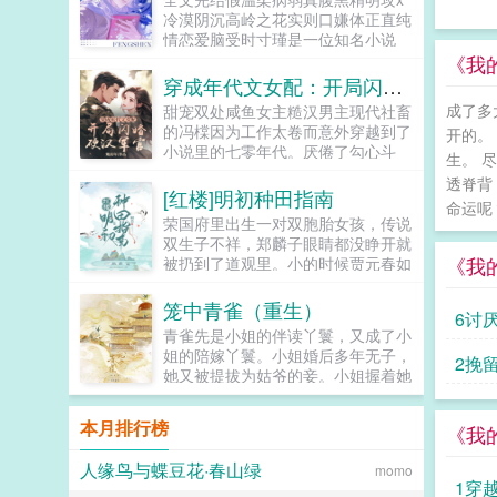
生下孩子，不论男女，她都是少主夫
冷漠阴沉高岭之花实则口嫌体正直纯
人。十个月后，她生下一只白猫？就
情恋爱脑受时寸瑾是一位知名小说
在她打算抱着小猫跑路的时候，少主
家。谈完大项目当晚，他眼一闭一
《我
破门而入，直接抢走了小猫。山主看
睁，穿书变成一只废物雄虫。时寸
穿成年代文女配：开局闪婚硬汉军官
到白猫，更是涕泪聚下，他大手一
瑾？原著烂尾，HE转BE。必须要掰
挥，少主夫人喜得麟儿，全山上下统
成了多
甜宠双处咸鱼女主糙汉男主现代社畜
正剧情，穿书系统才放他回去，偏偏
统有赏。看着有些癫狂的父子俩，赵
的冯橖因为工作太卷而意外穿越到了
开的。
系统虚弱到休眠，时寸瑾穿越当晚差
丽儿闭上眼睛。完了，他们都疯
小说里的七零年代。厌倦了勾心斗
点落地成盒。低配天崩开局，死了
生。 
了。...
角，为钱拼命的日子的她决心抱住未
算…算个屁！我刚谈完的大项目！比
透脊背
婚夫贺南章的粗大腿，好从此过生躺
[红楼]明初种田指南
起救剧情，还是先想想怎么救自己
命运呢
平摆烂的人生。毕竟这位未婚夫不久
吧！时寸瑾融合记忆发现虫族世界文
荣国府里出生一对双胞胎女孩，传说
后将会成为书中最强大佬。谁知大佬
化贫瘠，干脆捡起老本行连夜在星网
双生子不祥，郑麟子眼睛都没睁开就
不开窍，一心想跟她解除婚约。从此
直播写文，开播名字上去就是一个经
《我
被扔到了道观里。小的时候贾元春如
冯橖的人生信条又多了一样，那就是
久不衰震惊体室友老是穿得很厚，有
盆中牡丹，郑麟子如路边狗尾巴草。
扑倒贺南章，让他乖乖给自己当靠
天回去早，意外发现他竟然有尾勾？
长大后贾元春进入深宫从此战战兢
笼中青雀（重生）
山。贺南章反对包办婚姻，从你我做
6讨
路过雌虫等等？路过雌虫什么？无数
兢，日夜为家族父母机关算尽。郑麟
起！冯橖有人包办还不好吗？再说了
青雀先是小姐的伴读丫鬟，又成了小
虫震惊点进这个直播间直到下播都没
子开始一点点经营自己的小日子，倒
违背妇女意愿是犯法的，我就要嫁给
姐的陪嫁丫鬟。小姐婚后多年无子，
人走。新号开播当晚，空降top榜！
2挽
也过得有滋有味。因为养牛让牛痘提
你！贺南章说的什么胡话！多年后贺
她又被提拔为姑爷的妾。小姐握着她
时寸瑾一战爆火，纯爱战神席卷糙汉
前出现，因为种棉，引导大家改用飞
南章你不是说要给嫁给我吗？冯橖我
的手说青雀，你信我，将来你的孩子
虫族世界观！越来越多雌虫蹲守直播
梭日子日新月异，但是荣国府却突然
说胡话的！贺南章直接把人扛到婚礼
就是我的孩子，我必不会亏待了你。
间，嘲讽蔑视直说不可能有雄虫阁下
凑上来了。麟子别来沾边，你们姓贾
本月排行榜
现场我当真了！...
《我
青雀信了。她先后生下一女一儿，都
会这样！然后耿直打赏。继室友后，
我姓郑，咱们不是一家人。以下是预
养在小姐膝下。姑爷步步高升，先做
主播又推出同事医生…等系列纯爱狗
收在始皇帝面前打败李二凤李二凤这
人缘鸟与蝶豆花·春山绿
momo
尚书，又做丞相，她的一双儿女日渐
血小说令这群单身寡雌欲罢不能！狂
位靠玄武门继承法上位的千古一帝在
1穿
长大，女儿如花貌美，儿子才学过