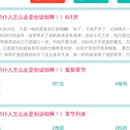
觉不对。等看到摇身一变、化身世界boss的黑长
人怎么会是创设组啊！
的仆人怎么会是创设组啊！》6讨厌
大的冲击，只是一味的拿取自己的报酬：“好了，天色不早了，记得明天一
 柱间讨厌战争，战争带走了他的母亲还有弟弟，但在今天之前，他只想
尽管姬君说自己只是随口一说，叫他不要当真，但柱间又不是真的傻瓜，怎
，正是因为知道姬君所说的大概率是对的，柱间才更加茫然和惊骇。 要
？ 扉间不愧是跟柱间当了这么多年兄弟，第一时间就发现了他的异常。只是
的仆人怎么会是创设组啊！》最新章节
厌
5打击
4做局
留
的仆人怎么会是创设组啊！》章节列表
越
2挽留
3柱间