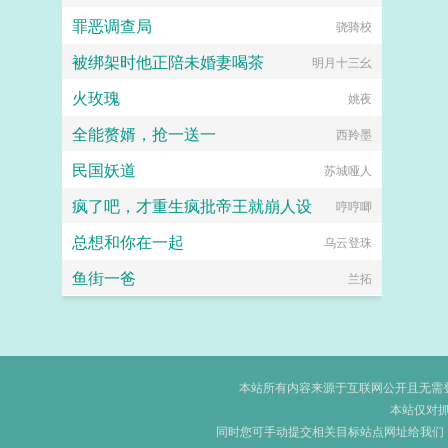
罪恶调查局
骁骑校
被绑架时他正陪未婚妻喝茶
明月十三幺
火玫瑰
姚夜
全能赘婿，抢一送一
西羚墨
民国妖道
苏城哑人
疯了吧，才重生疯批帝王就崩人设
哼哼唧
总想和你在一起
乌云登珠
鱼街一爸
兰拓
本站所有内容来源于互联网公开且无需登录
本站仅对
同时您可手动提交相关目标站点网址给我们