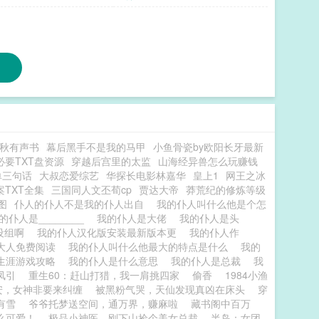
秋有声书
幕后黑手不是我的马甲
小鱼骨瓷by欧阳长牙最新
必要TXT盘资源
穿越后宫里的太监
山海经异兽怎么玩赚钱
单三句话
大叔恋爱综艺
华探长电影林嘉华
皇上1
网王之冰
TXT全集
三国同人文丕荀cp
贾达大帝
莽荒纪的修炼等级
图
仆人的仆人不是我的仆人出自
我的仆人叫什么他是个怎
”的仆人是________
我的仆人是大佬
我的仆人是头
设组啊
我的仆人汉化版安装最新版本更
我的仆人作
大人免费阅读
我的仆人叫什么他最大的特点是什么
我的
生涯游戏攻略
我的仆人是什么意思
我的仆人是总裁
我
凤引
重生60：赶山打猎，我一肩挑四家
偷香
1984小渔
安，女神非要来纠缠
被黑粉气哭，天仙发现真凶在床头
穿
有雪
爷爷托梦送空间，通万界，赚麻啦
藏书阁中百万
么可爱！
极品小神医，刚下山捡个美女总裁
半岛：女团