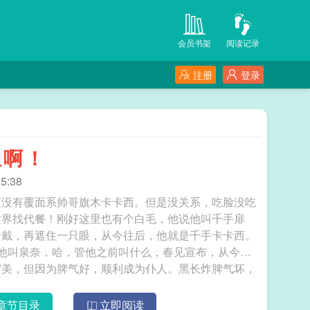
会员书架
阅读记录
注册
登录
组啊！
5:38
更没有覆面系帅哥旗木卡卡西。但是没关系，吃脸没吃
世界找代餐！刚好这里也有个白毛，他说他叫千手扉
一戴，再遮住一只眼，从今往后，他就是千手卡卡西。
他叫泉奈，哈，管他之前叫什么，春见宣布，从今往
审美，但因为脾气好，顺利成为仆人。黑长炸脾气坏，
助二号的捆绑物。一通爽吃，再次回到所处的时代，春
代目火影千手柱间、二代目火影千手扉间，春见开始感
章节目录
立即阅读