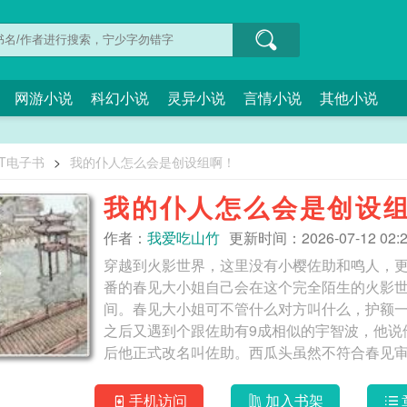
网游小说
科幻小说
灵异小说
言情小说
其他小说
XT电子书
>
我的仆人怎么会是创设组啊！
我的仆人怎么会是创设
作者：
我爱吃山竹
更新时间：2026-07-12 02:2
穿越到火影世界，这里没有小樱佐助和鸣人，
番的春见大小姐自己会在这个完全陌生的火影
间。春见大小姐可不管什么对方叫什么，护额
之后又遇到个跟佐助有9成相似的宇智波，他说
后他正式改名叫佐助。西瓜头虽然不符合春见
但长大以后实在美丽，可以当泉奈，啊不，佐
见终于后知后觉把番给补完了。看着屏幕里初
手机访问
加入书架