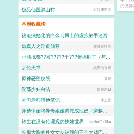
上线。3别在本文评论区提及其他作
的诡异
者的文，也别在其他作者评论区提及
极品仙医混山村
叫我康不空
本文，尊重他人创作成果。4评论区
请友好交流，和平讨论，禁止人身攻
击，请尽量别写带颜色的段子，走进
本周收藏榜
评论区遍地裤子实在太过超前。6吵
架伤财运，祝大家恭喜发财。专栏预
被迫扶她化的白金与博士的虚拟触手迷宫
收非传统求爱法则求收藏...
蛊真人之淫道仙尊
健身变帅哥
白虚
小骚批都??被?????干???爹操肿了（与狼共枕）
乱伦天堂
黑夜的香蕉
百无禁忌
原神恶堕妓院
黄泉
淫荡少妇白洁
豺狼末日
补习老师猎艳笔记
小土豆
穿越伊始将异母姐姐调教成性奴（穿越到异世界把高贵强大的女性征服至胯下）
转生在没有伦理观的扶她世界
IceHenTaiStar
dark
长腿大胸的处女女友被我的三个大鸡巴室友轮番调教，狠狠灌精直到怀孕