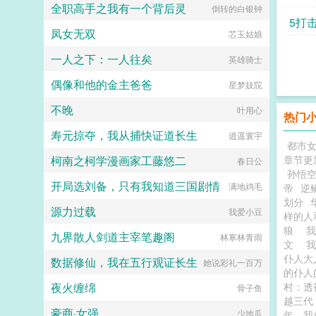
热追捧！谁都想知道主播是谁！可没
驾崩的时候有人问他愿不愿意去给秦
全职高手之我有一个背后灵
倒转的白银钟
人，人人都说，她的好日子要来了。
虫能找到。直到有一天向来准时的主
始皇当太子，如果愿意，就让长孙皇
5打
可女儿被送去和番儿子被打断双腿的
播发了停播通知卷入胡蜂族大战，星
后跟着一起去。李世民大喜，摩拳擦
凤女无双
芯玉姑娘
冬天，她也以嫉妒盗窃两重罪名，死
网不稳定，停更。守着直播开播的百
掌准备去做秦二世，还厚脸皮想把贞
在一个寒冷的夜。青雀死不瞑目。她
万雌虫？？？悄悄潜水追更的双方统
观朝的群臣带上。子央，因为经常出
一人之下：一人往矣
英雄骑士
想问一问她的小姐，她从小相伴，一
领停战！紧急停战！先把老师送出
车祸得到外号子央的考古系倒霉蛋大
起长大的小姐分明情分承诺历历在
去！！内战可以输，单身雌虫梦之信
学生。她再次遇到了车祸后，在生死
偶像和他的金主爸爸
星梦妓院
目，为什么这样待她？为什么这样待
仰不能死！！早在发出通知前，时寸
一瞬间有人问她愿不愿意去给秦始皇
她的孩子们？重来一回，她已经是姑
瑾就已脱离危险。谁能想原作者笔力
当孩子，只要得到始皇帝一句子央，
不晚
叶用心
爷的侍妾，肚里才怀上女儿。上一世
驾驭不住的狂气拽比受，私底下其实
热门
吾家麒麟女的评价就能在现实世界中
醉眼看她目不转睛的楚王，此生依旧
爱追狗血故事，还悄悄成为他的榜
避开这次死亡。子央当然愿意啊！觉
寿元掠夺，我从捕快证道长生
逍遥寰宇
紧盯着她。摸着还未隆起的小腹，她
一，网恋上头愿意直冲战区救cp这会
得这是天上掉馅饼的好事，哄着秦始
都市女
抛却礼义廉耻，上了楚王的榻。...
酷哥脸上带血，眼神阴桀，神情恐怖
皇夸自己一句没难度，有嘴就能办。
柯南之柯学漫画家工藤悠二
章节更
春日公
骇人。可那双搂着雄虫的手正不停发
可是等她到了咸阳发现这事儿还真不
孙悟
抖，动作局促又紧又勒，时寸瑾被抱
好办，因为李世民版本的扶苏简直是
开局选刘备，只有我知道三国剧情
满地鸡毛
帝
逆
得不舒服挣了一下。阿努什卡立刻单
始皇帝的梦中太子。有了他，所有的
划分
膝跪下小心牵住他的手，有点语无伦
王子公主都是草，只有太子才是宝！
源力过载
我爱小豆
样的人
次的颤抖道…不，别怕，对不起，我
子央咋办？这地狱难度啊，我身体还
马上使用抑制剂。时寸瑾没忍住，摸
狼
在抢救，急需始皇帝夸我一句啊！子
九界散人剑道主宰笔趣阁
林寒林青雨
了摸他的金发。1主攻时寸瑾x阿努什
文
央快急死了，但是李二凤也太优秀
卡，锁死禁止拆逆。2文中所有情节
了。子央李二凤我和你拼了！...
仆人大
数据修仙，我在五行观证长生
她说彩礼一百万
发展均为推动剧情而服务，星际虫族
的仆人
属于幻想架空题材，请勿脱离剧情讨
夜火缠绵
村：透
骨子鱼
论，请勿带入现实，请勿混淆现实与
越三代
虚拟小说的界限，网络小说请勿上纲
豪商·女强
少地瓜
年，我