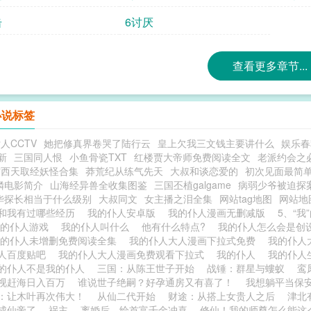
击
6讨厌
查看更多章节...
小说标签
人CCTV
她把修真界卷哭了陆行云
皇上欠我三文钱主要讲什么
娱乐春
新
三国同人恨
小鱼骨瓷TXT
红楼贾大帝师免费阅读全文
老派约会之
空西天取经妖怪合集
莽荒纪从练气先天
大叔和谈恋爱的
初次见面最简
鳞电影简介
山海经异兽全收集图鉴
三国丕植galgame
病弱少爷被迫探案
华探长相当于什么级别
大叔同文
女主播之泪全集
网站tag地图
网站地
和我有过哪些经历
我的仆人安卓版
我的仆人漫画无删减版
5、“我
我的仆人游戏
我的仆人叫什么
他有什么特点?
我的仆人怎么会是创
我的仆人未增删免费阅读全集
我的仆人大人漫画下拉式免费
我的仆人
人百度贴吧
我的仆人大人漫画免费观看下拉式
我的仆人
我的仆人
的仆人不是我的仆人
三国：从陈王世子开始
战锤：群星与螻蚁
鸾
视赶海日入百万
谁说世子绝嗣？好孕通房又有喜了！
我想躺平当保
：让木叶再次伟大！
从仙二代开始
财途：从搭上女贵人之后
津北
成仙帝了
祸主
离婚后，给首富千金冲喜
修仙！我的师尊怎么能这