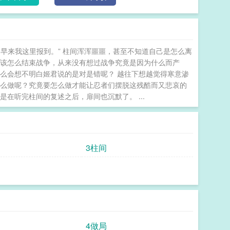
炸宇智波斑时，春见整个人都陷入了沉思。。 我的仆
早来我这里报到。” 柱间浑浑噩噩，甚至不知道自己是怎么离
过该怎么结束战争，从来没有想过战争究竟是因为什么而产
么会想不明白姬君说的是对是错呢？ 越往下想越觉得寒意渗
怎么做呢？究竟要怎么做才能让忍者们摆脱这残酷而又悲哀的
在听完柱间的复述之后，扉间也沉默了。 ...
3柱间
4做局