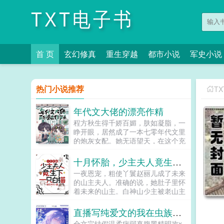
TXT电子书
首 页
玄幻修真
重生穿越
都市小说
军史小说
热门小说推荐
T
年代文大佬的漂亮作精
程方秋生得千娇百媚，肤如凝脂，一
睁开眼，居然成了一本七零年代文里
的炮灰女配。她无语望天，在这个充
满限制的时代，她只想当条咸鱼，拿
着便宜老公的丰厚工资买买买，顺便
十月怀胎，少主夫人竟生下一只白猫
再好好享受宽肩窄腰，冷峻帅气...
一夜恩宠，粗使丫鬟赵丽儿成了未来
的山主夫人。准确的说，她肚子里怀
着未来的山主。白神山少主被老山主
下药，她好心搀扶，结果少主恩将仇
报拿她当解药。一个月后，赵丽儿被
直播写纯爱文的我在虫族封神
诊出了喜脉。山主大喜过望，告诉她
全文完结假温柔病弱真腹黑精明攻x