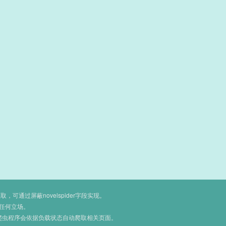
通过屏蔽novelspider字段实现。
任何立场。
爬虫程序会依据负载状态自动爬取相关页面。