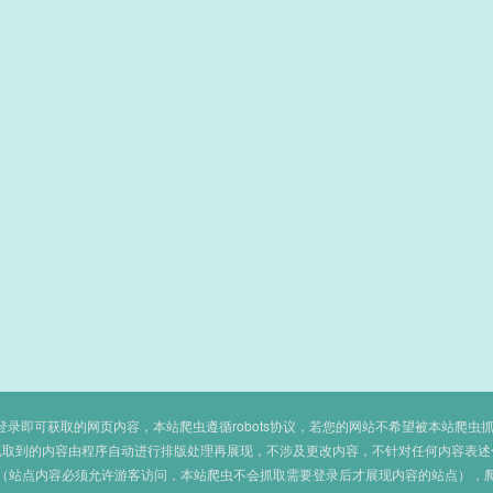
即可获取的网页内容，本站爬虫遵循robots协议，若您的网站不希望被本站爬虫抓取，可
抓取到的内容由程序自动进行排版处理再展现，不涉及更改内容，不针对任何内容表述
（站点内容必须允许游客访问，本站爬虫不会抓取需要登录后才展现内容的站点），