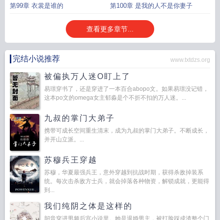
第99章 衣裳是谁的
第100章 是我的人不是你妻子
查看更多章节...
完结小说推荐
www.txtdzs.org
被偏执万人迷O盯上了
易璟穿书了，还是穿进了一本百合abopo文。如果易璟没记错，
这本po文的omega女主郁淼是个不折不扣的万人迷。...
九叔的掌门大弟子
携带可成长空间重生清末，成为九叔的掌门大弟子。不断成长，
并开山立派。...
苏穆兵王穿越
苏穆，华夏最强兵王，意外穿越到抗战时期，获得杀敌掉装系
统。每次击杀敌方士兵，就会掉落各种物资，解锁成就，更能得
到...
我们纯阴之体是这样的
韶音穿进男频后宫小说里。她是退婚男主，被打脸踩成渣整个门