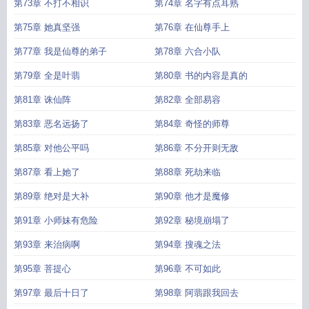
第73章 不打不相识
第74章 名字有点耳熟
第75章 她真坚强
第76章 在仙尊手上
第77章 我是仙尊的弟子
第78章 六合小队
第79章 全是叶翡
第80章 书的内容是真的
第81章 诛仙阵
第82章 全部易容
第83章 恶名远扬了
第84章 奇怪的师尊
第85章 对他公平吗
第86章 不分开则无敌
第87章 看上她了
第88章 死劫来临
第89章 绝对是大补
第90章 他才是魔修
第91章 小师妹有危险
第92章 秘境崩塌了
第93章 来治病啊
第94章 搜魂之法
第95章 菩提心
第96章 不可如此
第97章 最后十日了
第98章 阿翡跟我回去