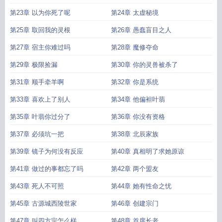
第23章 以为你死了呢
第24章 太虚秘境
第25章 取回我的灵根
第26章 愚蠢盲目之人
第27章 宿主你难过吗
第28章 魔修夺命
第29章 极限捡漏
第30章 你的灵兽被杀了
第31章 顺手牵羊啊
第32章 你是系统
第33章 喜欢上了别人
第34章 他偏袒叶翡
第35章 叶翡你过分了
第36章 你没有资格
第37章 必须坑一把
第38章 北辰家族
第39章 镜子为何没有反应
第40章 真相明了求她原谅
第41章 做过的事都忘了吗
第42章 两个盟友
第43章 死人不可照
第44章 她有性命之忧
第45章 古源城西陵世家
第46章 创建宗门
第47章 叫四方宗怎么样
第48章 首席长老