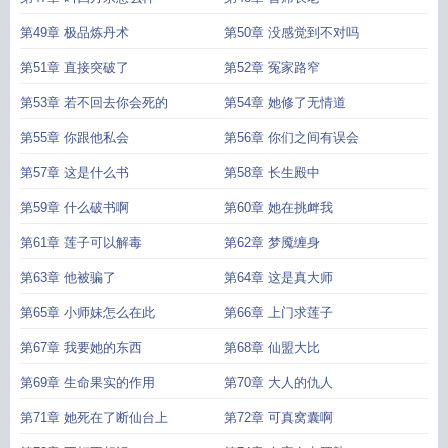
第49章 极品炼丹术
第50章 没感觉到不对吗
第51章 直接突破了
第52章 冤家路窄
第53章 若不回去你会死的
第54章 她修了无情道
第55章 你跟他私会
第56章 你们之间有误会
第57章 这是什么书
第58章 长生殿中
第59章 什么破书啊
第60章 她在挑衅我
第61章 莲子可以解毒
第62章 梦魇缠身
第63章 他被骗了
第64章 这是真大师
第65章 小师妹怎么在此
第66章 上门求莲子
第67章 我要她的东西
第68章 仙盟大比
第69章 生命果实的作用
第70章 大人的仇人
第71章 她死在了断仙台上
第72章 可真窝囊啊