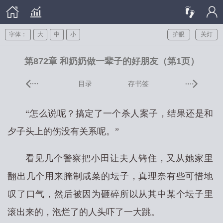
字体：
大
中
小
护眼
关灯
第872章 和奶奶做一辈子的好朋友（第1页）
目录
存书签
“怎么说呢？搞定了一个杀人案子，结果还是和
夕子头上的伤没有关系呢。”
看见几个警察把小田让夫人铐住，又从她家里
翻出几个用来腌制咸菜的坛子，真理奈有些可惜地
叹了口气，然后被因为砸碎所以从其中某个坛子里
滚出来的，泡烂了的人头吓了一大跳。