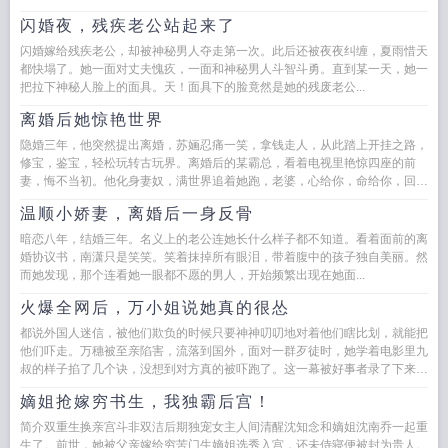
闪婚夜，残疾老公站起来了
闪婚嫁给残疾老公，却被神秘男人夺走第一次。此后还被夜夜纠缠，夏雨惜天
都快塌了。她一面对丈夫愧疚，一面和神秘男人斗智斗勇。直到某一天，她一
把拉下神秘人脸上的面具。天！面具下的脸竟然是她的残废老公...
离婚后她惊艳世界
隐婚三年，他突然提出离婚，苏婳忍痛一笑，拿钱走人，从此踏上开挂之路，
修宝，鉴宝，轻松玩转古玩界。离婚后的某霸总，看着电视里艳惊四座的前
妻，悔不当初。他化身妻奴，满世界追着她跑，老婆，心给你，命给你，回来
吧。...
温顺小娇妻，离婚后一身反骨
暗恋八年，结婚三年。名义上的老公连她长什么样子都不知道。看着面前的离
婚协议书，南潇只是笑笑。笑着抹掉所有眼泪，带着腹中的孩子独自美丽。然
而她发现，那个连看她一眼都不愿的男人，开始频繁出现在她面...
火爆全网后，万小姐说她真的很怂
都说外国人迷信，被他们欺负的时候只要神神叨叨地对着他们瞎比划，就能把
他们吓走。万穗被至亲陷害，流落到国外，面对一群歹徒时，她学着电影里九
叔的样子掐了几个诀，没想到对方真的被吓跑了。这一幕被好事者录了下来，
发到了国...
嫡姐抢嫁穷书生，我独霸后宫！
简介双重生换亲宫斗非双洁后期独宠女主人间清醒沈知念和嫡姐沈南乔一起重
生了。前世，她被父亲嫁给穷苦门生嫡姐选秀入宫，还未侍寝便被封为贵人。