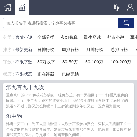
分类：
言情小说
全部分类
玄幻修真
重生穿越
都市小说
军
排序：
最新更新
日排行榜
周排行榜
月排行榜
总排行榜
字数：
不限字数
30万以下
30-50万
50-100万
100-200万
状态：
不限状态
正在连载
已经完结
第九百九十九次
重点高中的omega校花苏确蘅（昵称苏芷）有一天捡回了一个好看又腼腆的
同龄alpha。第二天，她才知道这个alpha竟然是个老师同学眼中彻底废了的
混混？不过，那又怎么样呢？十三岁被送到少年班又在十五岁因为巨大...
池中物
池鸢一穷二白，为了去雪山滑雪，去欧洲宫殿参加宴会，买私人飞机醒了？一
个温柔的声音传到她耳朵里。她转过头来看着那个男人，他有着一张英俊的脸
庞和完美的身材。你是谁？！池鸢警惕的问道。...