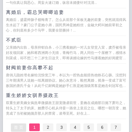
一句你真让我恶心。周妄火速订婚，纵容未婚妻针对沈清...
离婚后，霸总哭唧唧追妻
离婚后，盛霆烨肠子都悔青了。怎么从前那个呆板无趣的前妻，突然就混得风
生水起了？豪门公子是她小弟，国民男神是她粉丝，金融大鳄叫她前辈初之
心，你到底有多少个马甲，我要全部撕掉！...
不贰臣
父亲婚内出轨，母亲抑郁自杀，小三携着她的一对儿女登堂入室，虞乔被母亲
好友领回家，她和蒋西洲两小无猜，青梅竹马，两人同住一个屋檐下，感情水
到渠成，却不想二十二岁生日这天，即将谈婚论嫁的竹马搂着她的好闺蜜官宣
了恋情，而她只得了一个妹妹的...
财阀前妻你高攀不起
唐俏儿隐姓埋名嫁给沈惊觉三年，本以为一腔热血能捂热他铁石心肠。没想到
三年期满男人送她一纸离婚协议。她心灰意冷，毅然离婚，摇身一变成了富可
敌国的唐氏千金！从此千亿财阀是她妙手仁医是她顶级黑客是她击剑冠军也是
她！...
重生娇娇女驯养摄政王
双重生娇美嫡女疯批卑微摄政王甜宠微虐前世，姜娩在成婚那日抛下萧珩之，
转头上了太子的床。她费尽心机从侍妾一路坐上皇后之位。哪想一朝宫变，她
竟成了当初被她抛弃那人的禁脔，凌辱至死。好在上...
首 页
1
2
3
4
5
6
7