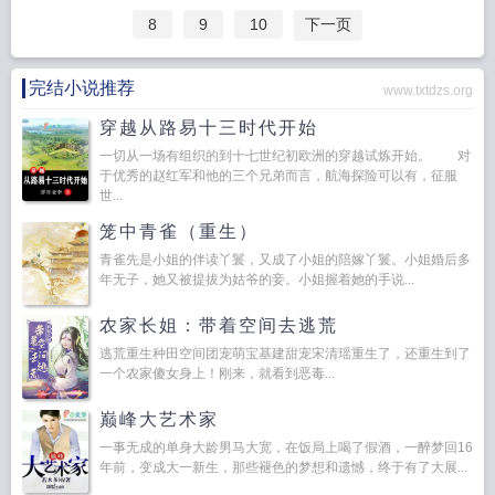
8
9
10
下一页
完结小说推荐
www.txtdzs.org
穿越从路易十三时代开始
一切从一场有组织的到十七世纪初欧洲的穿越试炼开始。 对
于优秀的赵红军和他的三个兄弟而言，航海探险可以有，征服
世...
笼中青雀（重生）
青雀先是小姐的伴读丫鬟，又成了小姐的陪嫁丫鬟。小姐婚后多
年无子，她又被提拔为姑爷的妾。小姐握着她的手说...
农家长姐：带着空间去逃荒
逃荒重生种田空间团宠萌宝基建甜宠宋清瑶重生了，还重生到了
一个农家傻女身上！刚来，就看到恶毒...
巅峰大艺术家
一事无成的单身大龄男马大宽，在饭局上喝了假酒，一醉梦回16
年前，变成大一新生，那些褪色的梦想和遗憾，终于有了大展...