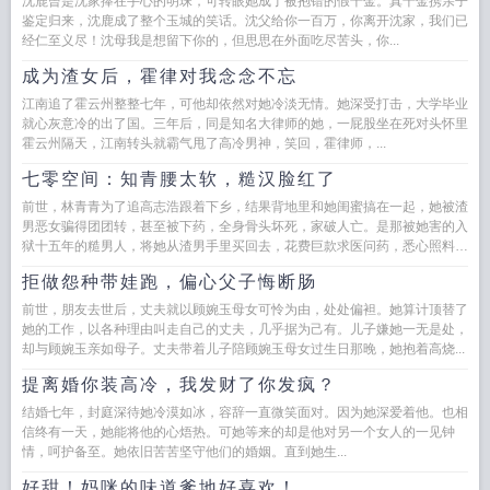
沈鹿曾是沈家捧在手心的明珠，可转眼她成了被抱错的假千金。真千金携亲子
鉴定归来，沈鹿成了整个玉城的笑话。沈父给你一百万，你离开沈家，我们已
经仁至义尽！沈母我是想留下你的，但思思在外面吃尽苦头，你...
成为渣女后，霍律对我念念不忘
江南追了霍云州整整七年，可他却依然对她冷淡无情。她深受打击，大学毕业
就心灰意冷的出了国。三年后，同是知名大律师的她，一屁股坐在死对头怀里
霍云州隔天，江南转头就霸气甩了高冷男神，笑回，霍律师，...
七零空间：知青腰太软，糙汉脸红了
前世，林青青为了追高志浩跟着下乡，结果背地里和她闺蜜搞在一起，她被渣
男恶女骗得团团转，甚至被下药，全身骨头坏死，家破人亡。是那被她害的入
狱十五年的糙男人，将她从渣男手里买回去，花费巨款求医问药，悉心照料，
让她生命的最后得到...
拒做怨种带娃跑，偏心父子悔断肠
前世，朋友去世后，丈夫就以顾婉玉母女可怜为由，处处偏袒。她算计顶替了
她的工作，以各种理由叫走自己的丈夫，几乎据为己有。儿子嫌她一无是处，
却与顾婉玉亲如母子。丈夫带着儿子陪顾婉玉母女过生日那晚，她抱着高烧...
提离婚你装高冷，我发财了你发疯？
结婚七年，封庭深待她冷漠如冰，容辞一直微笑面对。因为她深爱着他。也相
信终有一天，她能将他的心焐热。可她等来的却是他对另一个女人的一见钟
情，呵护备至。她依旧苦苦坚守他们的婚姻。直到她生...
好甜！妈咪的味道爹地好喜欢！