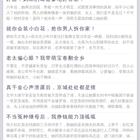
六年后，她再次回国，带着一对天才萌宝，试图查清事情的真相，却不小心撞
入了他的怀抱。男人的嘴角噙着一抹邪魅的笑，女人，我们是不是见过？不可
能！绝对没有！是吗？他冷笑一声，强势又霸道的吻上她的唇...
就你会装小白花，抢你男人拆你家！
娇软天才美人×高冷京少年代复仇打脸爽文双洁宋染一睁眼，回到清白被毁这
一夜。她出生时被故意调换，从大佬女儿，沦落为大山割猪草的农女。好不容
易被宋家找回，却在离开前，在养母家脏了身子，名节尽失。...
老太偏心眼？我带萌宝卷翻全乡
不重生，不穿越家长里短，日常生活夏红缨的心思很单纯好好过日子。但人心
难测。老公常年不在家。妯娌是天敌，看她倒霉就高兴。公婆偏心，变着法压
榨她补贴老大。小姑子糊涂，...
真千金心声泄露后，京城处处都是猹
玄学大佬宁若安逆天救世被天雷劈成了渣，天道让她重生到书中昭秦国宁家做
一世富贵咸鱼。开局真假千金修罗场，坑货系统998装死摆烂，她只好重操旧
业。头上绿油油的绑匪哟，你媳妇要卷着钱和奸夫跑路了哟。绑匪嘶吼，发
疯，掉粪坑。爱好跪舔嫩...
不当冤种继母后，我挣钱能力顶呱呱
简介杜红英在结婚前三天掉河里了，救她的是未婚夫的弟弟。上辈子，杜红英
婚姻不幸福，抑郁而亡。再次醒来小叔子高志远在对她进行人工呼吸，同样的
事沿着上辈子的轨迹发生。她同意高家的安排嫁给高志远，进门就分家，搞臭