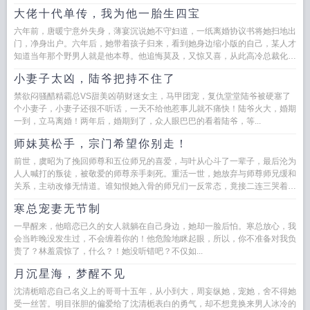
渣男高...
大佬十代单传，我为他一胎生四宝
六年前，唐暖宁意外失身，薄宴沉说她不守妇道，一纸离婚协议书将她扫地出
门，净身出户。六年后，她带着孩子归来，看到她身边缩小版的自己，某人才
知道当年那个野男人就是他本尊。他追悔莫及，又惊又喜，从此高冷总裁化身
黏人精，...
小妻子太凶，陆爷把持不住了
禁欲闷骚醋精霸总VS甜美凶萌财迷女主，马甲团宠，复仇堂堂陆爷被硬塞了
个小妻子，小妻子还很不听话，一天不给他惹事儿就不痛快！陆爷火大，婚期
一到，立马离婚！两年后，婚期到了，众人眼巴巴的看着陆爷，等...
师妹莫松手，宗门希望你别走！
前世，虞昭为了挽回师尊和五位师兄的喜爱，与叶从心斗了一辈子，最后沦为
人人喊打的叛徒，被敬爱的师尊亲手刺死。重活一世，她放弃与师尊师兄缓和
关系，主动改修无情道。谁知恨她入骨的师兄们一反常态，竟接二连三哭着求
她原谅。...
寒总宠妻无节制
一早醒来，他暗恋已久的女人就躺在自己身边，她却一脸后怕。寒总放心，我
会当昨晚没发生过，不会缠着你的！他危险地眯起眼，所以，你不准备对我负
责了？林羞震惊了，什么？！她没听错吧？不仅如...
月沉星海，梦醒不见
沈清栀暗恋自己名义上的哥哥十五年，从小到大，周妄纵她，宠她，舍不得她
受一丝苦。明目张胆的偏爱给了沈清栀表白的勇气，却不想竟换来男人冰冷的