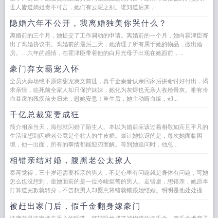
世人皆道嫡姐贵不可言，她们有云泥之别。谁知道后来，...
隐婚六年不公开，我离婚独美你哭什么？
离婚前的三个月，她提交了工作调动的申请。离婚前的一个月，她向霍津臣寄
出了离婚协议书。离婚前的最后三天，她清理了所有属于她的物品，搬出婚
房。…六年的感情，在霍津臣带着他的白月光母子出现在她面前，...
豪门弃女霸宠入怀
全员火葬场绝不原谅甜宠爽文前世，真千金秦音认亲回家后拼命讨好付出，渴
求亲情，临死前全家人却只保护妹妹，她化为灰烬也无亲人收殓骨灰。唯有冷
血暴戾的残疾前夫归来，慰她安息！重生后，她主动断血缘，却...
千亿总裁宠妻成狂
简介相亲当天，海彤就闪婚了陌生人。本以为婚后应该过着相敬如宾且平凡的
生活没想到闪婚老公竟是个粘人的牛皮糖。最让她惊讶的是，每次她面临困
境，他一出面，所有的事情都能迎刃而解。等到她追问时，他总...
相错亲结对婚，腹黑老公太撩人
秦苒觉得，三十岁还需要相亲的男人，不是心里有问题就是身体有问题，可她
怎么也没想到，坐她面前的是一位冷峻桀骜的男人。走错桌，想错亲，她原本
打算道完歉就转身，不曾想男人却愿意将错就错跟她结婚。明明是他处处提
防，为何最...
被赶出家门后，假千金翻身嫁豪门