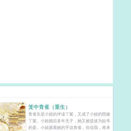
笼中青雀（重生）
青雀先是小姐的伴读丫鬟，又成了小姐的陪嫁
丫鬟。小姐婚后多年无子，她又被提拔为姑爷
的妾。小姐握着她的手说青雀，你信我，将来