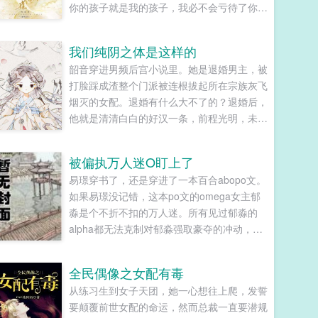
你的孩子就是我的孩子，我必不会亏待了你。
青雀信了。她先后生下一女一儿，都养在小姐
膝下。姑爷步步高升，先做尚书，又做丞相，
我们纯阴之体是这样的
她的一双儿女日渐长大，女儿如花貌美，儿子
韶音穿进男频后宫小说里。她是退婚男主，被
才学过人，人人都说，她的好日子要来了。可
打脸踩成渣整个门派被连根拔起所在宗族灰飞
女儿被送去和番儿子被打断双腿的冬天，她也
烟灭的女配。退婚有什么大不了的？退婚后，
以嫉妒盗窃两重罪名，死在一个寒冷的夜。青
他就是清清白白的好汉一条，前程光明，未来
雀死不瞑目。她想问一问她的小姐，她从小相
无限。但既然他这么记恨N多年后。龙傲天男
伴，一起长大的小姐分明情分承诺历历在目，
主我知道是我配不上你，但我在你身边鞍前马
为什么这样待她？为什么这样待她的孩子们？
被偏执万人迷O盯上了
后了五百年，饭给你做，衣服给你买，天材地
重来一回，她已经是姑爷的侍妾，肚里才怀上
易璟穿书了，还是穿进了一本百合abopo文。
宝为你抢，你特么能不能看我一眼？...
女儿。上一世醉眼看她目不转睛的楚王，此生
如果易璟没记错，这本po文的omega女主郁
依旧紧盯着她。摸着还未隆起的小腹，她抛却
淼是个不折不扣的万人迷。所有见过郁淼的
礼义廉耻，上了楚王的榻。...
alpha都无法克制对郁淼强取豪夺的冲动，即
使郁淼自己性格冷淡对那种事完全没有兴趣，
剧情也总会拐到那个方向，而且每隔两三章会
全民偶像之女配有毒
就换一批alpha，刺激得不行。穿到一切开始
从练习生到女子天团，她一心想往上爬，发誓
之前，易璟见到了还没有经历过任何情节的郁
要颠覆前世女配的命运，然而总裁一直要潜规
淼。青灰亚麻色的分层长卷发，神态有些病