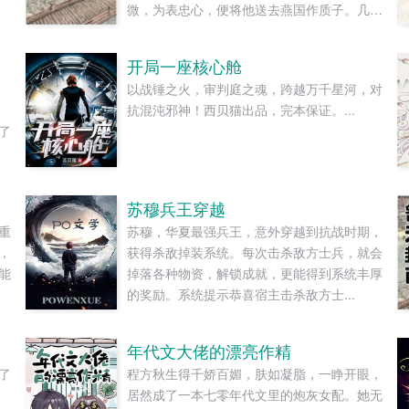
微，为表忠心，便将他送去燕国作质子。几渡
春秋，万里霜寒。秦诏乖顺，颇得燕王宠溺，
于及冠年放他归去。哪知三个月后，他竟扫平
开局一座核心舱
障碍，弑父即位。自此后狼子野心，昭然若揭
以战锤之火，审判庭之魂，跨越万千星河，对
三载风云变幻，他荡平七国，强灭五州，将河
抗混沌邪神！西贝猫出品，完本保证。...
山归化为一，却将精兵对准燕国。强破宫门之
了
日，未杀一名俘虏，未夺半只鸡犬。燕王端
坐，临视睥睨，不怒而自威。二人对上视线，
促狭中带着几分挑衅，金阶玉殿便生了寒。那
凤目微眯，仍循着旧日称呼，质问声凛冽，吾
苏穆兵王穿越
儿，如今可要杀了寡人？秦诏俯身，骤然折膝
重
苏穆，华夏最强兵王，意外穿越到抗战时期，
跪了下去往日隐忍换作桀骜，锋锐眉眼经年淬
，
获得杀敌掉装系统。每次击杀敌方士兵，就会
炼，越发显得狠厉，但唇角柔情却化作了一抹
能
掉落各种物资，解锁成就，更能得到系统丰厚
笑，未免舍不得。哦？宫城十里，凤冠霞帔，
的奖励。系统提示恭喜宿主击杀敌方士...
金银珠玉贯满箱，另有玺印一枚，权作信礼。
儿臣秦诏笑的璀璨，忽又改了口，朕，是来迎
娶您回家的。前期日常卖惨求宠博取父王怜爱
年代文大佬的漂亮作精
的质子攻x每天外冷内热宠溺带娃的后爹受后
了
程方秋生得千娇百媚，肤如凝脂，一睁开眼，
期装乖假寐豺狼帝王攻x高冷美强囚凤帝王受
那
居然成了一本七零年代文里的炮灰女配。她无
食用注意■时代架春秋平行时期，称呼及势力