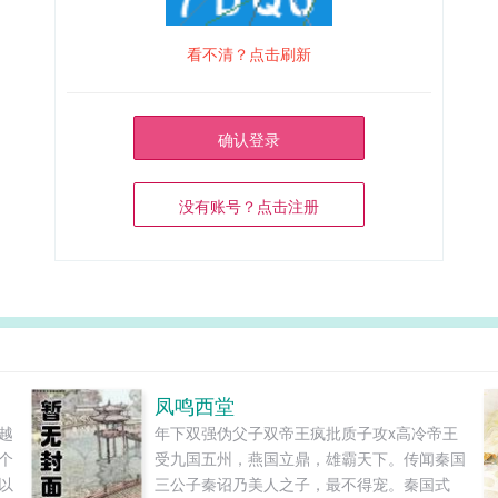
看不清？点击刷新
确认登录
没有账号？点击注册
凤鸣西堂
越
年下双强伪父子双帝王疯批质子攻x高冷帝王
个
受九国五州，燕国立鼎，雄霸天下。传闻秦国
以
三公子秦诏乃美人之子，最不得宠。秦国式