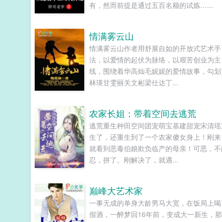
有，然而前提是通过五百名额的试炼…...
情满雾云山
情满雾云山作者用舒展自如的开放式艺术手
法，以爱情的起伏为脉络，以艰苦创业为主
线，围绕着华高灿毛妮妮的爱情故事，勾划
林瑛甘雯丽关文彬梁仕达丁...
农家长姐：带着空间去逃荒
逃荒重生种田空间团宠萌宝基建甜宠宋清瑶
生了，还重生到了一个农家傻女身上！刚来
就看到恶毒伯娘欺负临产的母亲！可恶，不
忍，拼了。刚解决了，就遇...
巅峰大艺术家
一事无成的单身大龄男马大宽，在饭局上喝
假酒，一醉梦回16年前，变成大一新生，