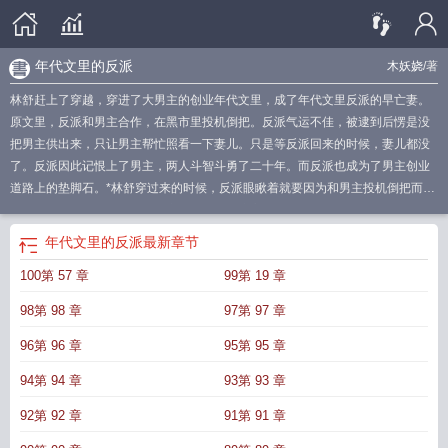
年代文里的反派
木妖娆
/著
林舒赶上了穿越，穿进了大男主的创业年代文里，成了年代文里反派的早亡妻。
原文里，反派和男主合作，在黑市里投机倒把。反派气运不佳，被逮到后愣是没
把男主供出来，只让男主帮忙照看一下妻儿。只是等反派回来的时候，妻儿都没
了。反派因此记恨上了男主，两人斗智斗勇了二十年。而反派也成为了男主创业
道路上的垫脚石。*林舒穿过来的时候，反派眼瞅着就要因为和男主投机倒把而被
抓去农场劳改。她直接闯到黑市，拉上白净瘦高，长得没那么帅的男人：“走，赶
紧跟我回家去！”身旁黑帅高壮的男人：“……”***预收《八零女配姑姑被大佬巧取
年代文里的反派
最新章节
了》文案：夏希穿越到了一本真假千金的年代文中，成为了假千金的亲姑姑，被
100第 57 章
99第 19 章
退婚三回的大龄悍妇。夏家全家都是极品，没有一个好货色。夏家奶奶，护短不
讲理，被亲孙女活活气死。夏老爹偷奸耍滑，是个无赖，因为碰瓷被人打瘸了
98第 98 章
97第 97 章
推。假千金一心攀高枝，假扮成好闺蜜认亲，后来假装真千金被曝光后，夏家家
破人亡。夏家小弟更是个人人叫打的熊孩子，长大后成了不学无术的混混。夏家
96第 96 章
95第 95 章
小姑虽然肤白貌美，身材丰腴，却是十里内闻名的泼妇，蛮横不讲理，全家极品
94第 94 章
93第 93 章
都害怕的存在。*夏希刚穿越过来，假千金的爹就碰瓷了本城大佬的豪车，以此讹
钱。大佬心狠手辣，可不是善茬。在女配爹被大佬手下打瘸腿的下场前，夏希拿
92第 92 章
91第 91 章
起棍子当着大佬的面，把她哥打得四下逃窜，抱头求饶。内敛却手段狠辣的大