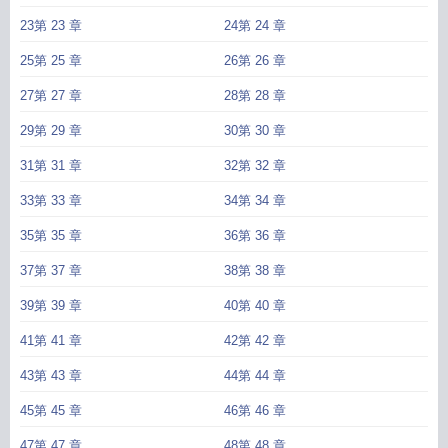
23第 23 章
24第 24 章
25第 25 章
26第 26 章
27第 27 章
28第 28 章
29第 29 章
30第 30 章
31第 31 章
32第 32 章
33第 33 章
34第 34 章
35第 35 章
36第 36 章
37第 37 章
38第 38 章
39第 39 章
40第 40 章
41第 41 章
42第 42 章
43第 43 章
44第 44 章
45第 45 章
46第 46 章
47第 47 章
48第 48 章