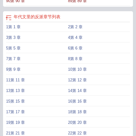
90第 90 章
89第 89 章
佬：“……？”
年代文反派的早亡妻笔趣阁
年代文反派的早亡妻木妖娆笔趣阁
年代
文反派的早亡妻by木妖娆免费阅读
年代文反派的早亡妻txt
年代文反派的早亡妻
木妖免费阅读
年代文反派的早亡妻by木妖娆最新章节
年代文反派的早亡妻全
年代文里的反派
章节列表
文
年代文反派的早亡妻无防盗
年代文反派的早亡妻木妖娆txt百度
年代文里反派
1第 1 章
2第 2 章
他亲闺女
年代文反派替身妻
年代文反派的早亡妻全文免费阅读
年代文反派的早
亡妻 木妖娆
年代文反派的早亡妻木妖娆TXT
年代反派的孕妻
年代文反派的早亡
3第 3 章
4第 4 章
妻周青桐有金手指
年代文反派的早亡妻笔趣阁免费阅读
年代文反派他的亲闺
女
5第 5 章
年代文反派的早亡妻木妖娆晋江
年代文反派的早亡妻TXT
6第 6 章
年代文反派的早亡
妻by木妖娆
年代文里反派亲妹妹
年代文反派的早亡妻40
年代文反派的早亡妻
7第 7 章
8第 8 章
子
年代文反派的早亡妻by木妖尧
年代反派文里的他反派他亲闺女
年代文反派的
替身妻
年代文反派早亡妻木妖娆
年代文反派早亡妻木妖娆txt
年代反派宠文
穿
9第 9 章
10第 10 章
越年代文反派
穿成年代文反派的早亡妻
年代文反派的早亡妻木妖娆txt
年代文反
11第 11 章
12第 12 章
派的早亡妻免费阅读
年代文反派的早亡妻木妖txt
年代文反派的早亡妻百度
年代
文反派的早亡妻晋江
年代文反派的早亡妻木妖娆
年代文里的反派
穿成年代反派
13第 13 章
14第 14 章
妈
年代文反派的早亡妻木
年代文反派的早亡妻木妖娆百度
年代文反派的早亡妻
15第 15 章
16第 16 章
全文阅读
年代文反派的早亡妻木妖娆免费阅读
年代文反派的早亡妻木妖娆第四
十三章
年代文反派的早亡妻林舒与顾钧
年代文反派他闺女
年代文反派的早亡妻
17第 17 章
18第 18 章
免费阅读顾昀
木妖娆年代文反派的早亡妻
年代文反派的早亡妻完整阅读
19第 19 章
20第 20 章
21第 21 章
22第 22 章