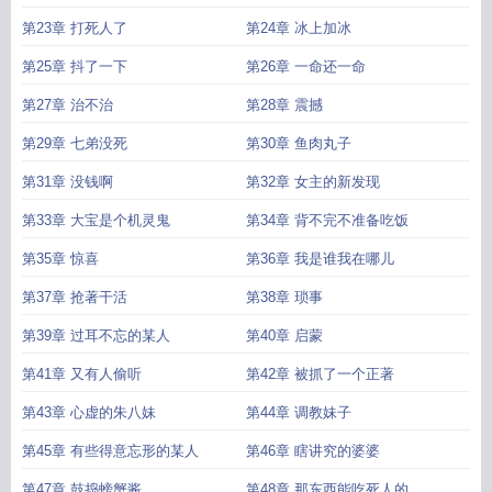
第23章 打死人了
第24章 冰上加冰
第25章 抖了一下
第26章 一命还一命
第27章 治不治
第28章 震撼
第29章 七弟没死
第30章 鱼肉丸子
第31章 没钱啊
第32章 女主的新发现
第33章 大宝是个机灵鬼
第34章 背不完不准备吃饭
第35章 惊喜
第36章 我是谁我在哪儿
第37章 抢著干活
第38章 琐事
第39章 过耳不忘的某人
第40章 启蒙
第41章 又有人偷听
第42章 被抓了一个正著
第43章 心虚的朱八妹
第44章 调教妹子
第45章 有些得意忘形的某人
第46章 瞎讲究的婆婆
第47章 鼓捣螃蟹酱
第48章 那东西能吃死人的