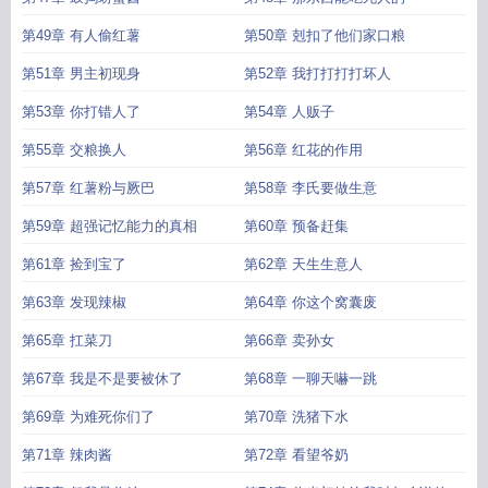
第49章 有人偷红薯
第50章 剋扣了他们家口粮
第51章 男主初现身
第52章 我打打打打坏人
第53章 你打错人了
第54章 人贩子
第55章 交粮换人
第56章 红花的作用
第57章 红薯粉与厥巴
第58章 李氏要做生意
第59章 超强记忆能力的真相
第60章 预备赶集
第61章 捡到宝了
第62章 天生生意人
第63章 发现辣椒
第64章 你这个窝囊废
第65章 扛菜刀
第66章 卖孙女
第67章 我是不是要被休了
第68章 一聊天嚇一跳
第69章 为难死你们了
第70章 洗猪下水
第71章 辣肉酱
第72章 看望爷奶