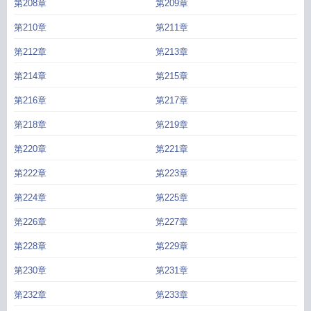
第208章
第209章
第210章
第211章
第212章
第213章
第214章
第215章
第216章
第217章
第218章
第219章
第220章
第221章
第222章
第223章
第224章
第225章
第226章
第227章
第228章
第229章
第230章
第231章
第232章
第233章