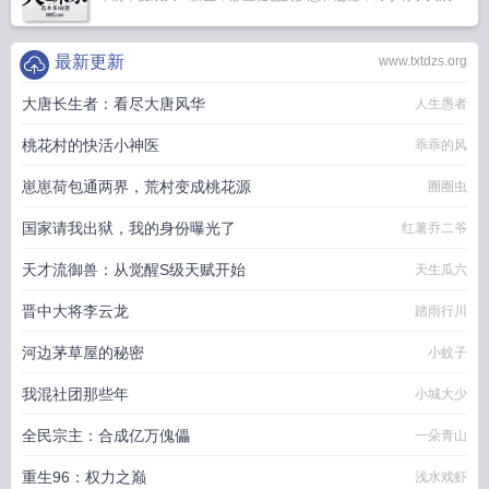
最新更新
www.txtdzs.org
大唐长生者：看尽大唐风华
人生愚者
桃花村的快活小神医
乖乖的风
崽崽荷包通两界，荒村变成桃花源
圈圈虫
国家请我出狱，我的身份曝光了
红薯乔二爷
天才流御兽：从觉醒S级天赋开始
天生瓜六
晋中大将李云龙
踏雨行川
河边茅草屋的秘密
小蚊子
我混社团那些年
小城大少
全民宗主：合成亿万傀儡
一朵青山
重生96：权力之巅
浅水戏虾