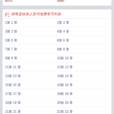
6070
5060
人设塴了
师尊他美颜盛世[穿书
师尊是美强惨男二最新章节飞翼
师尊是美强惨
男二免费阅读无弹窗
美强惨师尊黑化后
师尊很美
美强惨师尊人设崩了26
师尊
强宠
师尊是男的
师尊是美强惨男二最新更新章节列表
师尊是美强惨男二醋溜儿
师尊是病美人穿书免费
章节列表
文学
师尊是病美人
美强惨师尊人设
师尊是美强惨男二全文阅读
师尊是美强惨
1第 1 章
2第 2 章
男二笔趣阁
师尊真美
师尊是美强惨男二免费阅读全文
师尊是美强惨男二全文免
费阅读
美强惨师尊人设崩了穿书
师尊是美强惨男二 飞翼魔蝎
师尊是个美人鱼
3第 3 章
4第 4 章
的
师尊是美强惨男二类别武侠仙侠作者 飞翼
师尊美如
师尊是美强惨男二资
源
5第 5 章
师尊是美强惨男二虞桑桑飞翼
师尊是美强惨男二在哪里看的
6第 6 章
师尊是病美人
[穿书
美强惨师尊人设崩了
师尊是美强惨男二飞翼最新章节
师尊是美强惨男二
7第 7 章
8第 8 章
智能搜索
师尊是个病美人穿书
师尊是美强惨男二 番茄
师尊是美强惨男二晋江
9第 9 章
10第 10 章
11第 11 章
12第 12 章
13第 13 章
14第 14 章
15第 15 章
16第 16 章
17第 17 章
18第 18 章
19第 19 章
20第 20 章
21第 21 章
22第 22 章