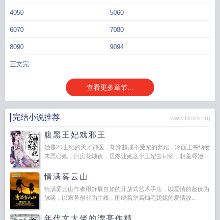
4050
5060
6070
7080
8090
9094
正文完
查看更多章节...
完结小说推荐
www.txtdzs.org
腹黑王妃戏邪王
她是21世纪的天才神医，却穿越成不受宠的弃妃，冷面王爷纳妾
来恶心她，洞房花烛夜，居然让她这个王妃去伺候，想羞辱她...
情满雾云山
情满雾云山作者用舒展自如的开放式艺术手法，以爱情的起伏为
脉络，以艰苦创业为主线，围绕着华高灿毛妮妮的爱情故...
年代文大佬的漂亮作精