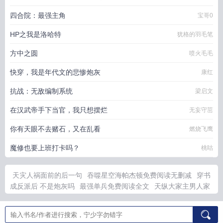
四合院：最强主角
宝哥0
HP之我是洛哈特
犹格的羽毛笔
方中之圆
喷火毛毛
快穿，我是年代文的悲惨炮灰
康红
抗战：无敌编制系统
梁启文
在汉武帝手下当官，我只想摆烂
无妄守茁
你有天眼不去赌石，又在乱看
燃烧飞鹰
魔修也要上班打卡吗？
桃咕
天灾人祸面前的后一句
吞噬星空海帕杰顿免费阅读无删减
穿书
成反派后 不是炮灰吗
最强单兵免费阅读全文
天纵大家主男人家
庭梦祁子夕
吞噬星空宇宙海势力排名
音乐的拼音
美人独凭栏什
么意思
港夜绯绯虞辞霍生怎么认识的
穿书七零炮灰女配的海岛
养娃日常txt
我的僵尸女儿演员表一览
我画的古人
反向追妻逾