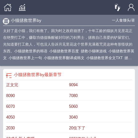
小猫拯救世界by
一人食馒头
/著
太好了是小猫，我们有救了。因为时之政府崩溃了，十年工龄的猫妖月见里花正
在绝赞打工中，赚取功德值唤醒被封印的刀剑男士，拯救自己亲爱的铲屎官们。
光知道要打工救人，可也没人告诉月见里花这个世界充满着咒灵这种奇形怪状的
东西。
小猫拯救世界的韩语
小猫拯救世界百度
拯救小猫咪游戏
小猫拯救世界英
文
小猫拯救世界上一句
小猫拯救世界翻译成韩文
小猫拯救世界全文TXT
拯救
小猫咪
小猫拯救世界一人食馒头
cen猫拯救9
拯救小猫咪作文
小猫拯救世界韩
文翻译
小猫拯救世界日语
小猫拯救世界韩语翻译
拯救小猫瑞恩
拯救小猫桌
小猫拯救世界by
最新章节
游
小猫拯救世界by
拯救猫1到38怎么过
猫小子拯救世界
小猫拯救世界的故
正文完
9094
事
小猫拯救世界英语
小猫拯救世界作者一人食馒头
小猫拯救世界什么意思
小
猫拯救世界by一人食馒头
小猫拯救世界晋江
小猫拯救世界韩语
8090
7080
6070
5060
4050
3040
2030
20住下了