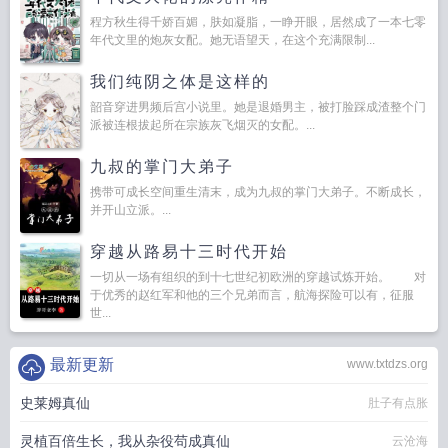
程方秋生得千娇百媚，肤如凝脂，一睁开眼，居然成了一本七零
年代文里的炮灰女配。她无语望天，在这个充满限制...
我们纯阴之体是这样的
韶音穿进男频后宫小说里。她是退婚男主，被打脸踩成渣整个门
派被连根拔起所在宗族灰飞烟灭的女配。...
九叔的掌门大弟子
携带可成长空间重生清末，成为九叔的掌门大弟子。不断成长，
并开山立派。...
穿越从路易十三时代开始
一切从一场有组织的到十七世纪初欧洲的穿越试炼开始。 对
于优秀的赵红军和他的三个兄弟而言，航海探险可以有，征服
世...
最新更新
www.txtdzs.org
史莱姆真仙
肚子有点胀
灵植百倍生长，我从杂役苟成真仙
云沧海