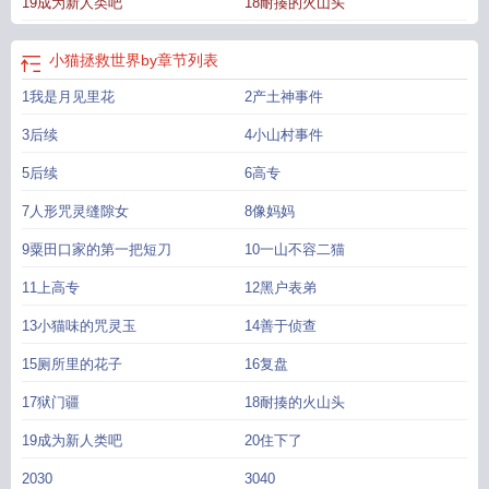
19成为新人类吧
18耐揍的火山头
小猫拯救世界by
章节列表
1我是月见里花
2产土神事件
3后续
4小山村事件
5后续
6高专
7人形咒灵缝隙女
8像妈妈
9粟田口家的第一把短刀
10一山不容二猫
11上高专
12黑户表弟
13小猫味的咒灵玉
14善于侦查
15厕所里的花子
16复盘
17狱门疆
18耐揍的火山头
19成为新人类吧
20住下了
2030
3040