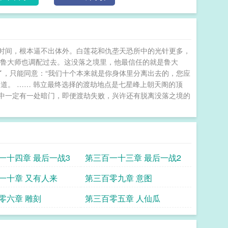
时间，根本逼不出体外。白莲花和仇垄天恐所中的光针更多，
把鲁大师也调配过去。这没落之境里，他最信任的就是鲁大
了，只能同意：“我们十个本来就是你身体里分离出去的，您应
回道。 …… 韩立最终选择的渡劫地点是七星峰上朝天阁的顶
中一定有一处暗门，即便渡劫失败，兴许还有脱离没落之境的
一十四章 最后一战3
第三百一十三章 最后一战2
一十章 又有人来
第三百零九章 意图
零六章 雕刻
第三百零五章 人仙瓜