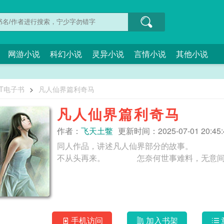
网游小说
科幻小说
灵异小说
言情小说
其他小说
XT电子书
>
凡人仙界篇利奇马
凡人仙界篇利奇马
作者：
飞天土鳖
更新时间：2025-07-01 20:45:
同人作品，讲述凡人仙界部分的故事。 飞
手机访问
加入书架