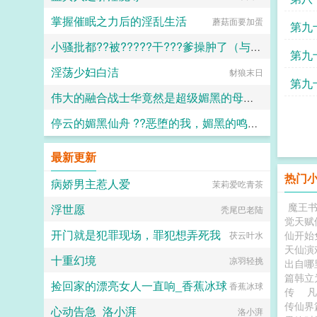
乎要将他溺死其中。 后来小
掌握催眠之力后的淫乱生活
宫女受了极大的委屈，杏眼泪濛濛，
蘑菇面要加蛋
第九
咬着樱唇不肯多言。 被明远帝刻
意养得圆润的玉肌上，是青紫骇人的
小骚批都??被?????干???爹操肿了（与狼共枕）
第九
痕迹。 明远帝瞧着怒
淫荡少妇白洁
极。 小宫女却伸出一双柔荑，勾
百无禁忌
豺狼末日
第九
住他颈脖，吐息间幽香袅袅，只说不
愿陛下为难。 哄得明远帝心肝都
伟大的融合战士华竟然是超级媚黑的母猪便器这件事
疼了你要什么，朕都给你。
他没瞧见，盈桃委屈抿起的唇角，弯
停云的媚黑仙舟 ??恶堕的我，媚黑的鸣火首席以及仙舟??
嘿嘿嘿
起一点儿弧度。 众人皆知，明远
帝格外恩宠一位小宫女。 为她提
露露
最新更新
位份为她撑软腰，为她破了宫女出身
不得居于主位的规矩。更为小宫女力
热门
病娇男主惹人爱
茉莉爱吃青茶
排众议，彻查一桩陈年旧案。 助
她脱离罪籍，加封淑妃。盈桃心愿得
魔王
浮世愿
秃尾巴老陆
偿，那双笑盈盈的眼望向凤座。淑妃
觉天赋
尊贵，可哪里比得上皇后？她的路，
开门就是犯罪现场，罪犯想弄死我
仙开始
茯云叶水
才刚刚开始呢。...
天仙演
十重幻境
凉羽轻挑
出自哪
篇韩立
捡回家的漂亮女人一直响_香蕉冰球
香蕉冰球
传
凡
传仙界
心动告急_洛小湃
洛小湃