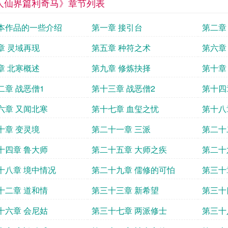
人仙界篇利奇马》章节列表
本作品的一些介绍
第一章 接引台
第二章
章 灵域再现
第五章 种符之术
第六章
章 北寒概述
第九章 修炼抉择
第十章
二章 战恶僧1
第十三章 战恶僧2
第十四
六章 又闻北寒
第十七章 血玺之忧
第十八
十章 变灵境
第二十一章 三派
第二十
十四章 鲁大师
第二十五章 大师之疾
第二十
豹的拜
十八章 境中情况
第二十九章 儒修的可怕
第三十
十二章 道和情
第三十三章 新希望
第三十
十六章 会尼姑
第三十七章 两派修士
第三十