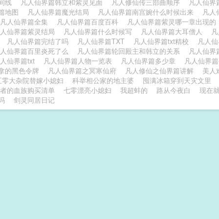
时间线
凡人仙界篇韩立和紫灵见面
凡人修仙传三部曲顺序
凡人仙界
篇地图
凡人仙界篇魔光结局
凡人仙界篇南宫婉什么时候出来
凡人
凡人仙界篇全集
凡人仙界篇百度百科
凡人仙界篇紫灵哪一章出现
凡人仙界篇紫灵结局
凡人仙界篇什么时候写
凡人仙界篇大耳僧人
凡
篇
凡人仙界篇完结了吗
凡人仙界篇TXT
凡人仙界篇txt精校
凡人
凡人仙界篇百里炎死了么
凡人仙界篇轮回殿主和韩立的关系
凡人仙界
人仙界篇txt
凡人仙界篇人物一览表
凡人仙界篇多少章
凡人仙界
拿的黑色令牌
凡人仙界篇之冥寒仙府
凡人修仙之仙界篇讲解
美人
五零大杂院替嫁小媳妇
科举相公家的地主婆
囤满冰箱穿到天灾文里
者的血族购买清单
七零漂亮小媳妇
我超蚌的
路从今夜白
现在
吗
剑灵同居日记