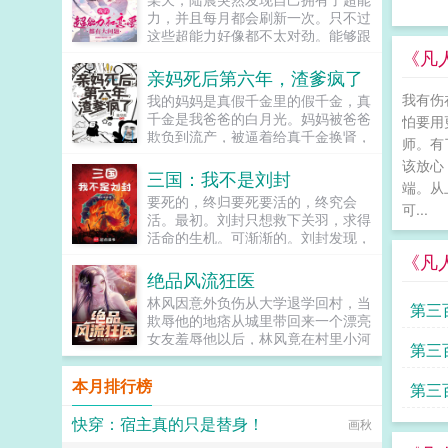
王。 怀着没有刺死皇帝的遗憾，
叔隐忍的将她抵在墙上小东西，你要
力，并且每月都会刷新一次。只不过
沈知姁回到事发那年。 彼时，她
是再不生，我就忍不住了...
这些超能力好像都不太对劲。能够跟
正被迫在寝殿中安静养病。四下一
动物交流，但动物的智商不会因此提
《凡
扫，就知危机四伏贴身心腹早有异
高可以暂停时间，但自己也会被暂停
亲妈死后第六年，渣爹疯了
心，想趁机上位的宫女蠢蠢欲动，熟
能够预知未来，但很快就会忘记所以
识的太医问无此人更有素来不和的妃
我有伤
我的妈妈是真假千金里的假千金，真
看着面前白裙飘飘表情疑惑的女生，
嫔们，个个落井下石，迫不及待地要
千金是我爸爸的白月光。妈妈被爸爸
怕要用
陆晨正色说道虽然忘记原因了，但请
将她踩下。可沈知姁只虚弱一笑。她
欺负到流产，被逼着给真千金换肾，
你务必跟我交往！...
师。有
知道，一切都还来得及流放沈氏的圣
被绑架犯凌虐。终于，她解脱了。她
该放心
旨虽然已下，但距离被二次牵连，尚
死了。妈妈死后第六年，爸爸突然后
三国：我不是刘封
有三年。而曾失去的孩子，也在未来
端。从
悔了。他把真千金赶走，跪在坟墓前
要死的，终归要死要活的，终究会
等她。冬夜初雪，帝王生辰之日。沈
哀求妈妈回到他的身边。所有人都认
可...
活。最初。刘封只想救下关羽，求得
知姁粉面憔悴，朱唇莹白，携着一碗
为，她不会再回来了。只有我知道，
活命的生机。可渐渐的。刘封发现，
亲手做的长寿面，遥遥立在阶
妈妈一直在我的身边...
当年在上庸争来的不仅仅只有生机。
上。 冷冽月色下，沈知姁纤身颤
《凡
还有…曹丕刘封，你一个贩履小儿的
颤，语带哭腔。只言对皇帝的错悔与
绝品风流狂医
假子，又来拒汝公！孙权兔死狗烹，
思恋。 她的眼眸如春水一样清
林风因意外负伤从大学退学回村，当
第三
鸟尽弓藏。刘封你别杀了，你要养寇
澈。盈满了浓烈真挚又纯粹的爱意。
欺辱他的地痞从城里带回来一个漂亮
自重啊！司马懿我有一计，可谗言刘
这是帝王毕生所求最为渴盼之
女友羞辱他以后，林风竟在村里小河
封蓄意谋反！诸葛亮大司马蹈履忠
物。 帝王此时尚且年轻稚嫩。见
第三
意外得到了古老传承，无相诀。自此
节，佐命二祖，内不恃亲戚之宠，外
沈知姁心意回转，更多了他所愿的乖
以后，且看林风嬉戏花丛，逍遥都
不骄白屋之士，可谓能持盈守位，劳
本月排行榜
顺懂事，不由面露愧色，揽她入
第三
市！...
谦其德者也刘禅当年父皇仙逝时，曾
怀。 沈知姁如一只失了羽毛的雀
在屋外埋伏刀斧手，一旦刘封兄长同
儿，只露出娇艳的侧脸和白洁脆弱的
快穿：宿主真的只是替身！
画秋
意继位称帝，刀斧手就会出现将朕砍
颈脖。羽睫之下，掩着她的勃勃野心