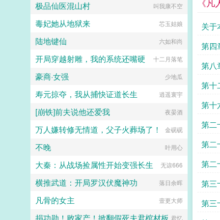
《凡
了。救朕命者，刘封兄长也！多年
和滔天恨意。 眼前的帝王，已经
极品仙医混山村
叫我康不空
后。陈寿在刘封传评曰刘封虽处嫌疑
不是她的心上人，只是一条为皇权恩
之地，但思防足以自卫虽事二祖，但
将仇报薄情寡义的恶犬。 她要
毒妃她从地狱来
芯玉姑娘
关于
不负父子兄弟之谊。奇哉！...
驯服他，然后杀了他。挫骨扬灰，让
他无处可归。（小剧场）多年后，小
陆地键仙
六如和尚
第四
宫女恭敬为垂帘听政的沈太后挽髻。
她望着镜中风韵绝佳的高位者，不由
开局穿越射雕，我的系统还嘴硬
十二月落笔
第八
怔怔娘娘当真貌美。 这得多亏先
帝去得早。沈太后挑眉轻笑，神情愉
豪商·女强
少地瓜
悦地为自己挑选簪花。她赢到今日，
第十
凭借的不止有美貌。貌美心狠，方成
寿元掠夺，我从捕快证道长生
逍遥寰宇
大事。阅读须知 1本文为传统型
第十
宫斗权谋，非甜宠，男非c 背景
[崩铁]前夫说他还爱我
夜晏酒
架空，节奏慢热（尤其在前期），会
第二
偏一点群像 2女主过程成长结局
万人嫌转修无情道，父子火葬场了！
金砚砚
独美，狗皇帝挫骨扬灰（物理＋心
第二
理） 3配角妃嫔大多为自身家族
不晚
叶用心
奋斗，视妃位如官职 4作者想看
复仇宫斗，自割腿肉，宫斗权谋小
第二
大秦：从战场捡属性开始变强长生
无谅666
白，会努力写得有逻辑qaq感谢小天
使们的支持和喜欢！宫斗预收独占圣
横推武道：开局罗汉伏魔神功
第三
落日余晖
心娘娘是朵菟丝花盛宠如她娘娘她是
爱躺平推推宫斗预收独占圣心宫女上
凡骨的女主
壹更大师
第三
位宫斗文，女主扮猪吃老虎 六岁生
辰那日，盈桃从官家小姐沦为宫中罪
捐功勋！败家产！掀翻假死夫君棺材板
君忆