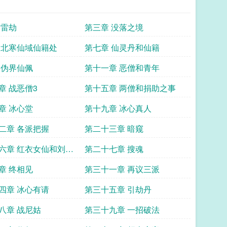
 雷劫
第三章 没落之境
 北寒仙域仙籍处
第七章 仙灵丹和仙籍
 伪界仙佩
第十一章 恶僧和青年
章 战恶僧3
第十五章 两僧和捐助之事
章 冰心堂
第十九章 冰心真人
二章 各派把握
第二十三章 暗窥
六章 红衣女仙和刘公
第二十七章 搜魂
访
章 终相见
第三十一章 再议三派
四章 冰心有请
第三十五章 引劫丹
八章 战尼姑
第三十九章 一招破法