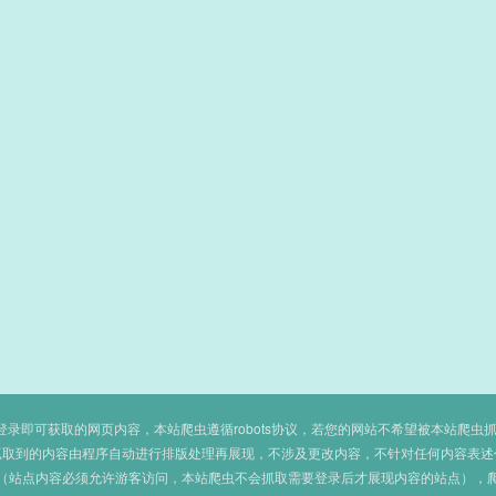
即可获取的网页内容，本站爬虫遵循robots协议，若您的网站不希望被本站爬虫抓取，可
抓取到的内容由程序自动进行排版处理再展现，不涉及更改内容，不针对任何内容表述
（站点内容必须允许游客访问，本站爬虫不会抓取需要登录后才展现内容的站点），