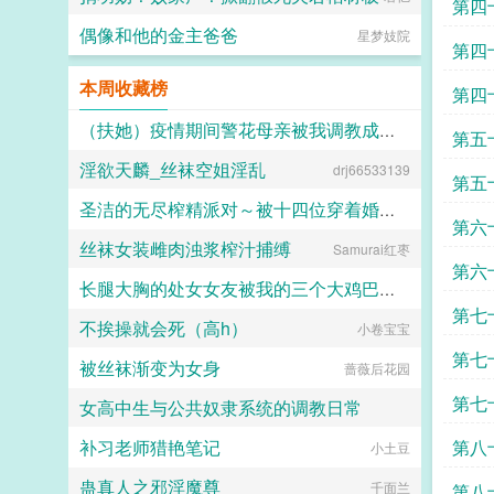
第四
奴，剥夺姓名，发配行宫。她苦心经
营十年，趁着新帝即位，使巧计拿回
偶像和他的金主爸爸
星梦妓院
第四
姓名回到皇宫。 只时运不济，撞
上嫔妃们暗斗，被贤妃当作添堵的玩
本周收藏榜
意儿，指给面善心妒的胡婕妤。
第四
盈桃立时低掩一张娇面，决定韬光养
晦，静待时机。 她从不打扮招展
（扶她）疫情期间警花母亲被我调教成三洞全开的肉便器母狗
第五
掐尖卖乖，受到旁的宫女挤兑，也只
淫欲天麟_丝袜空姐淫乱
会傻傻的笑脸相迎。 终
drj66533139
霜染official
第五
于，三月后。 太后下旨选秀，充
盈六宫。 莺莺燕燕如蝶飞，
圣洁的无尽榨精派对～被十四位穿着婚纱的舰娘新娘们在教堂内献上身体的集体婚礼～
第六
胡婕妤的毓秀宫门庭冷落，圣上鲜有
丝袜女装雌肉浊浆榨汁捕缚
踏足。 逼得胡婕妤要在自己宫中
Samurai红枣
火锅气候
要提拔有姿色的宫女，好拢住圣
第六
心。 于是胡婕妤的目光落在
长腿大胸的处女女友被我的三个大鸡巴室友轮番调教，狠狠灌精直到怀孕
了盈桃这个呆子身上。
第七
不挨操就会死（高h）
明远帝记得毓秀宫中，有个小宫女格
小卷宝宝
158330
外可人。 桃面杏眼，如细柳生
第七
被丝袜渐变为女身
姿，令人生怜。笑时眉如弯月，尤其
蔷薇后花园
是樱红丰润的唇角旁，会露出两个含
第七
女高中生与公共奴隶系统的调教日常
情的梨涡，似盈满了两汪春水，婉转
间便荡漾了一颗冷硬的帝
补习老师猎艳笔记
第八
心。 直到红烛金帐中，明远
喵不可言
小土豆
帝才知，这小宫女不堪一握的软腰
蛊真人之邪淫魔尊
上，也有两个盈满春水的涡。 几
千面兰
第八