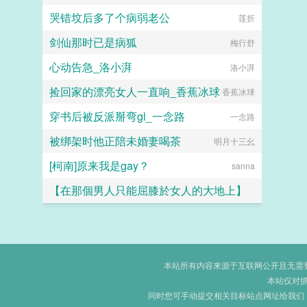
哭错坟后多了个病弱老公
莲折
剑仙那时已是病狐
梅行舒
心动告急_洛小湃
洛小湃
捡回家的漂亮女人一直响_香蕉冰球
香蕉冰球
穿书后被反派掰弯gl_一念路
一念路
被绑架时他正陪未婚妻喝茶
明月十三幺
[柯南]原来我是gay？
sanna
【在那個男人只能屈膝於女人的大地上】
小怪兽
本站所有内容来源于互联网公开且无需登录
本站仅对
同时您可手动提交相关目标站点网址给我们