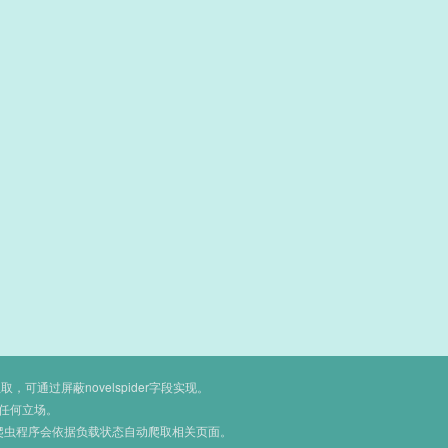
通过屏蔽novelspider字段实现。
任何立场。
爬虫程序会依据负载状态自动爬取相关页面。