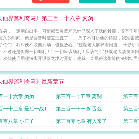
人仙界篇利奇马》第三百一十六章 匆匆
在身，一定亲自出手！可惜那禁灵蓝邪光针已深入了我的骨髓，没有千年
更久的时间。倒是要暂时便宜汪直了…… 为了不引起他的怀疑，我准备
了你们，我即便不亲自到场，也很放心。”狂胤老大解释着回道。 十沙听
！不过还是但愿一切顺利！” “一切应该顺利！应该的！”狂胤老大淡笑着
上次仙使启用秘法离开没落之境时开始，他就一直觉得这附近的法则结界
人仙界篇利奇马》最新章节
百一十六章 匆匆
第三百一十五章 离别
第三百
百一十二章 最后一战1
第三百一十一章 舌战
第三百
百零八章 小庄子
第三百零七章 有人来了
第三百