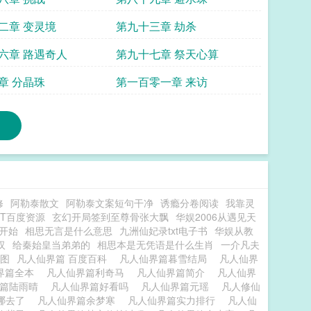
二章 变灵境
第九十三章 劫杀
六章 路遇奇人
第九十七章 祭天心算
章 分晶珠
第一百零一章 来访
修
阿勒泰散文
阿勒泰文案短句干净
诱瘾分卷阅读
我靠灵
XT百度资源
玄幻开局签到至尊骨张大飘
华娱2006从遇见天
开始
相思无言是什么意思
九洲仙妃录txt电子书
华娱从教
汉
给秦始皇当弟弟的
相思本是无凭语是什么生肖
一介凡夫
图
凡人仙界篇 百度百科
凡人仙界篇暮雪结局
凡人仙界
界篇全本
凡人仙界篇利奇马
凡人仙界篇简介
凡人仙界
界篇陆雨晴
凡人仙界篇好看吗
凡人仙界篇元瑶
凡人修仙
剑哪去了
凡人仙界篇余梦寒
凡人仙界篇实力排行
凡人仙