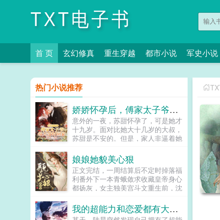
TXT电子书
首 页
玄幻修真
重生穿越
都市小说
军史小说
热门小说推荐
T
娇娇怀孕后，傅家太子爷每天按时回家
意外的一夜，苏甜怀孕了，可是她才
十九岁。面对比她大十几岁的大叔，
苏甜是不安的。但是，家人非逼着她
嫁给六十岁的老头，她没有办法，只
能联系大叔。大叔却一口肯定，让她
娘娘她貌美心狠
把孩子生下来，并且亲自上门提亲。
正文完结，一周结算后不定时掉落福
被势力父母侮辱拿不出彩礼的大叔转
利番外下一本青蛾敛求收藏皇帝身心
头吩咐助理带着六百万现金上门。泼
都扬灰，女主独美宫斗文重生前，沈
天的富贵瞬间砸晕了势力父母。彩礼
知姁（xu）是家破人亡的罪臣之女，
给你们双倍，以后苏甜跟你们没有任
是不幸小产的失宠妃嫔。而这一切的
我的超能力和恋爱都有大问题
何关系。大叔带着她从卑微的原生家
罪魁祸首，是曾与她相恋的帝
庭离开，开启了新的人生。别墅，大
某天，陆晨突然发现自己拥有了超能