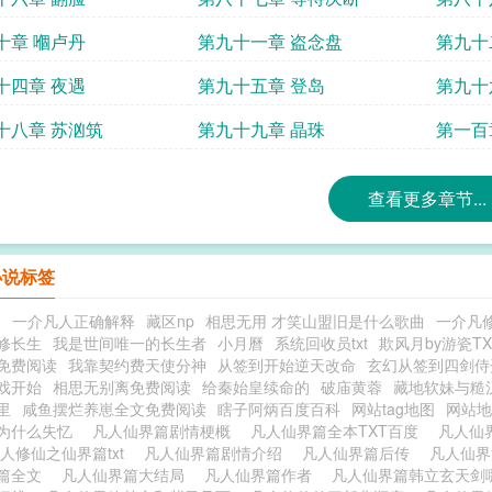
十章 嗰卢丹
第九十一章 盗念盘
第九十
十四章 夜遇
第九十五章 登岛
第九十
十八章 苏汹筑
第九十九章 晶珠
第一百
查看更多章节...
小说标签
书
一介凡人正确解释
藏区np
相思无用 才笑山盟旧是什么歌曲
一介凡
修长生
我是世间唯一的长生者
小月曆
系统回收员txt
欺风月by游瓷T
免费阅读
我靠契约费天使分神
从签到开始逆天改命
玄幻从签到四剑侍
戏开始
相思无别离免费阅读
给秦始皇续命的
破庙黄蓉
藏地软妹与糙
里
咸鱼摆烂养崽全文免费阅读
瞎子阿炳百度百科
网站tag地图
网站地
为什么失忆
凡人仙界篇剧情梗概
凡人仙界篇全本TXT百度
凡人仙
人修仙之仙界篇txt
凡人仙界篇剧情介绍
凡人仙界篇后传
凡人仙
篇全文
凡人仙界篇大结局
凡人仙界篇作者
凡人仙界篇韩立玄天