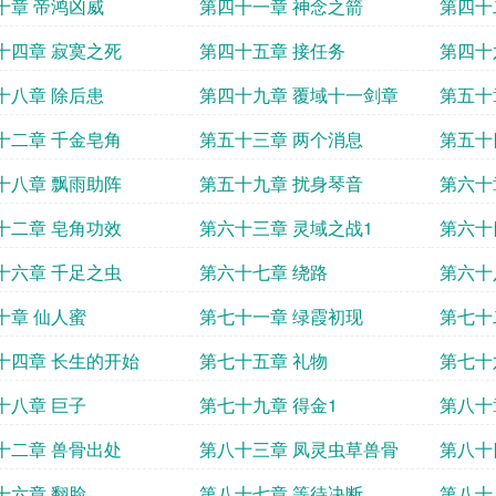
十章 帝鸿凶威
第四十一章 神念之箭
第四十
十四章 寂寞之死
第四十五章 接任务
第四十
十八章 除后患
第四十九章 覆域十一剑章
第五十
十二章 千金皂角
第五十三章 两个消息
第五十
十八章 飘雨助阵
第五十九章 扰身琴音
第六十
十二章 皂角功效
第六十三章 灵域之战1
第六十
十六章 千足之虫
第六十七章 绕路
第六十
十章 仙人蜜
第七十一章 绿霞初现
第七十
十四章 长生的开始
第七十五章 礼物
第七十
十八章 巨子
第七十九章 得金1
第八十
十二章 兽骨出处
第八十三章 凤灵虫草兽骨
第八十
十六章 翻脸
第八十七章 等待决断
第八十