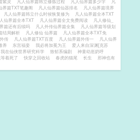
篇紫灵
凡人仙界篇韩立修炼过程
凡人仙界篇多少字
凡
仙界篇TXT笔趣阁
凡人仙界篇仙器排名
凡人仙界篇境界
的
凡人仙界篇韩立什么时候恢复修为
凡人仙界篇全本TXT
人仙界篇全本TXT
凡人仙界篇全文免费阅读
凡人修仙_
仙界篇还有后续吗
凡人外传仙界篇全集
凡人仙界篇等级划
篇结局解析
凡人修仙 仙界篇
凡人仙界篇全本TXT免
篇外传
凡人仙界篇TXT百度
凡人仙界篇外传一
凡人仙界
难养
东宫福妾
我必将加冕为王
爱人来自深渊[克苏
我在仙侠世界研究科学
致郁系编剧
神童幼崽奶呼
就等着死了
快穿之回收站
春虎的猫尾
长生
邪神也有