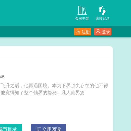
会员书架
阅读记录
注册
登录
45
升之后，他再遇困境。本为下界顶尖存在的他不得
不从头再来。 怎奈何世事难料，无意间他竟得知了整个仙界的隐秘... 凡人仙界篇
章节目录
立即阅读