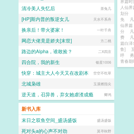
界篇
人仙界
清冷美人失忆后
茶兔几
划分
[HP]斯内普的叛逆女儿
免
天水不系舟
仙界
换亲后！带火婆家！
一叶千舟
分
费
凡
网恋大佬竟是娇夫[末世]
方二桃
篇白泽
鲁]
路边的Alpha，谁敢捡？
二X四京
呼
勇
青春期
四合院，我的新生
银星1006
快穿：城主大人今天又在改剧本
空空不吃草
北城枭雄
玉溪燃指尖
逆天道，召异兽，弃女她虐渣成瘾
卿鸿
新书入库
末日之双鱼空间_盛汤盛饭
盛汤盛饭
死对头a的心声不对劲
莫寻秋野