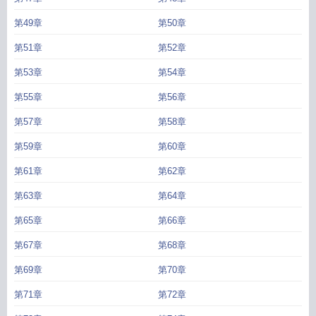
第49章
第50章
第51章
第52章
第53章
第54章
第55章
第56章
第57章
第58章
第59章
第60章
第61章
第62章
第63章
第64章
第65章
第66章
第67章
第68章
第69章
第70章
第71章
第72章