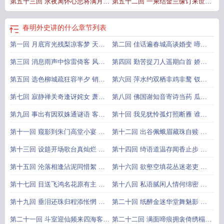
第五十三回 永夜离怀心悲将满月
第五十二回 一柬结金兰缘订来世
史作者
春明外史豆瓣
春明外史里的诗词
春明外史阅读
春明外史人物原型
春明
外史电影
春明外史主人公
春明外史原著喜马拉雅听书
春明外史内容
春明外史
斜阳古道肠断独归人
四言留血泪誓守今生
全文
春明外史 张恨水
春明外史结局
春明外史梨云人物形象
春明外史电视
春明外史讲的什么
章节列表
剧
春明外史张恨水全文
第一回 月底宵光残梨凉客梦 天涯
第二回 佳话遍春城高谈婚变 啼声
寒食芳草怨归魂
喧粉窟混战情魔
第三回 消息雨声中惊雷倚客 风光
第四回 勤苦捉刀人遥期白首 娇羞
花落后煮茗劳僧
知己语暗约黄昏
第五回 选色柳城疏狂容半夕 销魂
第六回 萍水约双栖非鸡非鹜 钗光
花下遗恨已千秋
惊一瞥疑雨疑云
第七回 寂静禅关奇逢讶姹女 萧条
第八回 佛国谢知音寄诗当药 瓜棚
客馆重币感花卿
迟晚唱咏月书怀
第九回 事出有因双姝通谜语 客来
第十回 我见犹怜孤灯照断雁 谁能
不速一笑蹴帘波
遣此深夜送飘茵
第十一回 窥影到朱门高堂小宴 听
第十二回 出谷佩蛾眉藏珠自赎 分
歌怜翠袖隔座分香
金快月老沽酒同倾
第十三回 设筵开场歌台真灿烂 典
第十四回 绮语道温存闻香止步 晚
衣终曲舞袖太郎当
妆悲薄幸泣粉成痕
第十五回 沦落相逢沾泥同惜絮 缠
第十六回 欲壑空填花丛迷老吏 坠
绵示意解渴暗分柑
欢难拾宦境困英雄
第十七回 目送飞鸿名花原有主 人
第十八回 私语腻闲人情何绵密 良
成逐客覆水不堪收
宵留荡子乡本温柔
第十九回 垂泪还珠归程添怅惘 忍
第二十回 纸醉金迷华堂舞魅影 水
心碎柬好梦渐阑珊
流花谢情海咏归槎
第二十一回 斗室迎仙频来四海客
第二十二回 满面啼痕拥衾倚绣榻