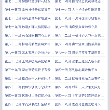
壮颜仗勇士狐假虎威
繁华成幻梦诗托无题
第七十三回 慷慨结交游群花绕座
第七十四回 描写情思填词嘲艳迹
荒唐作夫妇一月倾家
牺牲色相劝学走风尘
第七十五回 辛苦补情天移星替月
第七十六回 入户拾遗金终惭浙脸
殷勤余恨史拊掌焚琴
开囊飞质券故泄春光
第七十七回 颊有遗芳半宵增酒渴
第七十八回 一局诗谜衙容骚客集
言无余隐三字失佳期
三椽老屋酒借古人传
第七十九回 妙语如环人情同弱柳
第八十回 满座酒兴豪锦标夺美 一
此心匪石境地逊浮鸥
场鸳梦断蜡泪迎人
第八十一回 药石难医积劳心上病
第八十二回 一榻禅心天花休近我
渊泉有自夙慧佛边缘
三更噩梦风雨正欺人
第八十三回 柳暗花明数言铸大错
第八十四回 爽气溢西山恰成美眷
天空地阔一别走飘蓬
罡风变夜色难返沉疴
第八十五回 落木警秋心吟持绝命
第八十六回 旧巷吊英灵不堪回首
抚棺伤薤露恸哭轻生
寒林埋客恨何处招魂
第三十七回 玉臂亲援艳诗疑槁木
第三十八回 消恨上红毡人胡不醉
珠帘不卷绮席落衣香
断恩盟白水郎太无情
第三十九回 深巷逐芳踪投书寄爱
第四十回 等到酸心频吟梅子令 何
华筵趁余兴击鼓催花
堪寓目先苦女郎身
第四十一回 指点画中人神传阿堵
第四十二回 彻夜搜枯肠文章有价
纷腾诗外事典出何家
因时辟利薮名士无虚
第四十三回 促膝快谈灰心悲独活
第四十四回 对影三人夕阳无限好
临风品茗冷眼羡双修
依山一笛高处不胜寒
第四十五回 远道供山珍百朋相锡
第四十六回 卜宅近芳邻喜环碧树
下厨劳素手一饭堪留
迎秋有乐事约种黄花
第四十七回 学尚涂鸦饾饤空摘句
第四十八回 鬻画分金割爱助膏火