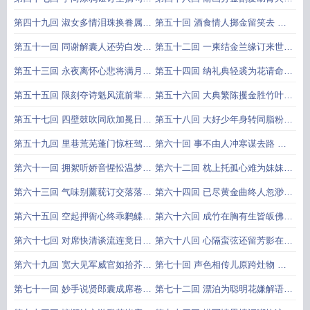
功成喝彩旦夕自寻香
读书补拙勉力答琼瑶
第四十九回 淑女多情泪珠换眷属
第五十回 酒食情人掷金留笑去 脂
书生吐气文字结姻缘
粉地狱微服看花来
第五十一回 同谢解囊人还劳白发
第五十二回 一柬结金兰缘订来世
笑看同命鸟惋惜青春
四言留血泪誓守今生
第五十三回 永夜离怀心悲将满月
第五十四回 纳礼典轻裘为花请命
斜阳古道肠断独归人
论交关盛馔按日传餐
第五十五回 限刻夺诗魁风流前辈
第五十六回 大典繁陈攫金胜竹叶
连宵制菊选笔墨闲人
新章急就挥汗颂梅花
第五十七回 四壁鼓吹同欣加冕日
第五十八回 大好少年身转同脂粉
一堂椅案不是读书天
可怜旧舞地来阅沧桑
第五十九回 里巷荒芜蓬门惊枉驾
第六十回 事不由人冲寒谋去路 饥
风尘落拓粉墨愧登场
来驱我坠溷误前程
第六十一回 拥絮听娇音惺忪温梦
第六十二回 枕上托孤心难为妹妹
煨炉消永夜婉转谈情
楼头拼命意终惜卿卿
第六十三回 气味别薰莸订交落落
第六十四回 已尽黄金曲终人忽渺
形骸自水乳相惜惺惺
莫夸白璧夜静客何来
第六十五回 空起押衙心终乖鹣鲽
第六十六回 成竹在胸有生皆皈佛
不须京兆笔且访屠沽
禅关拥雪僻地更逢僧
第六十七回 对席快清谈流连竟日
第六十八回 心隔蛮弦还留芳影在
凭栏惊妙舞摇曳多姿
目空螳臂起舞剑光寒
第六十九回 宽大见军威官如拾芥
第七十回 声色相传儿原跨灶物 锱
风流关国运女漫倾城
铢计较翁是惜财人
第七十一回 妙手说贤郎囊成席卷
第七十二回 漂泊为聪明花嫌解语