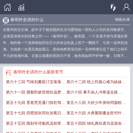
春明外史讲的什么
张恨水
/著
在繁华的北京城，皖中才子杨杏园的生活与爱情如一部扣人心弦的史诗般展开。
这便是张恨水的经典之作——《春明外史》。杨杏园，一个充满才情与浪漫的青
年，他的每一个选择都如同在巨大的命运轮盘上投下一颗骰子，引发一连串的涟
漪。当他第一次遇见雏妓梨云，那份纯粹而深沉的一见钟情便注定了他们之间不
平凡的情感纠葛。在梨云病重的那段日子里，杨杏园如同守护神一般，日夜不离
不弃，他们许下海誓山盟，期盼能够白头偕老。然而，命运却如同捉弄人一般，
让这份美好的愿望转瞬即逝，梨云的红颜命薄，不久便离开了人世。
春明外史李
春明外史讲的什么
最新章节
冬青暗疾指的是什么
春明外史电视剧叫什么
春明外史是一部什么样的
春明外史
第六十三回 气味别薰莸订交落落
第六十二回 枕上托孤心难为妹妹
杨杏园结局
春明外史人物分析梨云
春明外史值得看吗
春明外史中的春明是什么
意思
春明外史人物关系图
春明外史李冬青结局是什么
春明外史是什么意思
春
形骸自水乳相惜惺惺
楼头拼命意终惜卿卿
第六十一回 拥絮听娇音惺忪温梦
第六十回 事不由人冲寒谋去路 饥
明外史人物分析
春明外史百度百科
春明外史在线阅读
春明外史杨杏园李冬青结
局
煨炉消永夜婉转谈情
春明外史有声
春明外史陆无涯
春明外史故事梗概
来驱我坠溷误前程
春明外史李冬青暗疾
春明
第五十九回 里巷荒芜蓬门惊枉驾
第五十八回 大好少年身转同脂粉
外史经典语录
春明外史书评
春明外史 百度
春明外史花君
春明外史改编的电视
风尘落拓粉墨愧登场
可怜旧舞地来阅沧桑
第五十七回 四壁鼓吹同欣加冕日
第五十六回 大典繁陈攫金胜竹叶
剧
春明外史多少字
春明外史全文免费阅读
春明外史李冬青人物形象
春明外史
李冬青暗疾的作者简介和历
春明外史读后感
春明外史讲的什么
春明外史的春明
一堂椅案不是读书天
新章急就挥汗颂梅花
第五十五回 限刻夺诗魁风流前辈
第五十四回 纳礼典轻裘为花请命
什么意思
春明外史免费阅读
春明外史电视剧在线观看
春明外史全三册
春明外
连宵制菊选笔墨闲人
论交关盛馔按日传餐