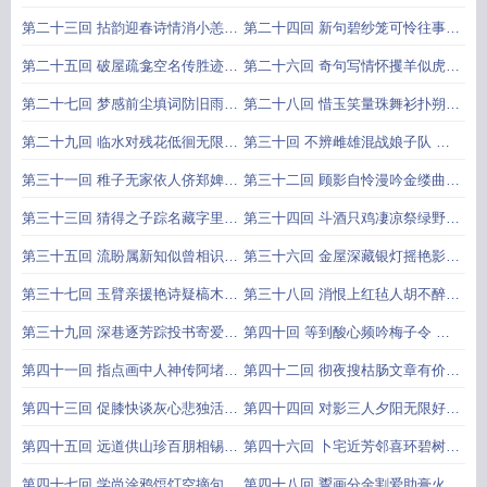
瓣香却病聊赠一枝梅
载途风雪收骨葬荒丘
第二十三回 拈韵迎春诗情消小恙
第二十四回 新句碧纱笼可怜往事
放怀守岁旅感寄微醺
锦弦红袖拂如此良宵
第二十五回 破屋疏龛空名传胜迹
第二十六回 奇句写情怀攫羊似虎
荒城古刹幸遇晤芳姿
锦屏漏消息打鸭惊鸳
第二十七回 梦感前尘填词防旧雨
第二十八回 惜玉笑量珠舞衫扑朔
书还故主铸错得新诗
献花同染指捷径迷离
第二十九回 临水对残花低徊无限
第三十回 不辨雌雄混战娘子队 语
倚松邻瘦竹寄托遥深
无伦次同结女儿盟
第三十一回 稚子无家依人侪郑婢
第三十二回 顾影自怜漫吟金缕曲
名姝雅集顾曲学周郎
拈花微笑醉看玉钩斜
第三十三回 猜得之子踪名藏字里
第三十四回 斗酒只鸡凄凉祭绿野
勘破美人计金尽床头
闲花野草惆怅悟青衫
第三十五回 流盼属新知似曾相识
第三十六回 金屋深藏银灯摇艳影
听歌怀故国无可奈何
魔城自陷锦字惜华年
第三十七回 玉臂亲援艳诗疑槁木
第三十八回 消恨上红毡人胡不醉
珠帘不卷绮席落衣香
断恩盟白水郎太无情
第三十九回 深巷逐芳踪投书寄爱
第四十回 等到酸心频吟梅子令 何
华筵趁余兴击鼓催花
堪寓目先苦女郎身
第四十一回 指点画中人神传阿堵
第四十二回 彻夜搜枯肠文章有价
纷腾诗外事典出何家
因时辟利薮名士无虚
第四十三回 促膝快谈灰心悲独活
第四十四回 对影三人夕阳无限好
临风品茗冷眼羡双修
依山一笛高处不胜寒
第四十五回 远道供山珍百朋相锡
第四十六回 卜宅近芳邻喜环碧树
下厨劳素手一饭堪留
迎秋有乐事约种黄花
第四十七回 学尚涂鸦饾饤空摘句
第四十八回 鬻画分金割爱助膏火