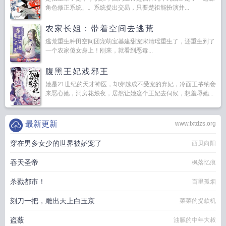
角色修正系统」。系统提出交易，只要楚祖能扮演并...
农家长姐：带着空间去逃荒
逃荒重生种田空间团宠萌宝基建甜宠宋清瑶重生了，还重生到了
一个农家傻女身上！刚来，就看到恶毒...
腹黑王妃戏邪王
她是21世纪的天才神医，却穿越成不受宠的弃妃，冷面王爷纳妾
来恶心她，洞房花烛夜，居然让她这个王妃去伺候，想羞辱她...
最新更新
www.txtdzs.org
穿在男多女少的世界被娇宠了
西贝向阳
吞天圣帝
枫落忆痕
杀戮都市！
百里孤烟
刻刀一把，雕出天上白玉京
菜菜的提款机
盗薮
油腻的中年大叔