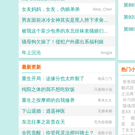
第8
女友妈妈，女友，伪娘弟弟
Alice_Chen
第9
男友面前冰冷女神其实是黑人胯下求肏求受孕的媚黑母狗、直播放送女神被黑人爆肏！
第9
被我这个富少包养的东北丝袜老骚娘们（无绿改）
触手君
骚母狗欠操了！侵犯户外露出系福利姬
超能逗士
年上沉沦
西陵吹雨
fongjia
最新更新
热门
重生开局：这缘分也太炸裂了
地瓜三勺
爸爸
极武器
纯阳之体的我不想吃软饭
只身闯小说
土法典
重生之按摩师的自我修养
补习
草木久久
噬魂
下山退婚：逍遥神医
天师本师
美XX
了
截
东北往事之富贵在天
无为在歧路
派
了女
全民觉醒：你管死灵法师叫骑士？
龙纹小吉