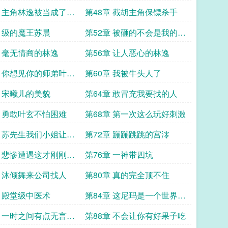
火
章 主角林逸被当成了沙
第48章 截胡主角保镖杀手
章 级的魔王苏晨
第52章 被砸的不会是我的车
吧
章 毫无情商的林逸
第56章 让人恶心的林逸
章 你想见你的师弟叶玄
第60章 我被牛头人了
章 宋曦儿的美貌
第64章 敢冒充我要找的人
章 勇敢叶玄不怕困难
第68章 第一次这么玩好刺激
章 苏先生我们小姐让我
第72章 蹦蹦跳跳的宫澪
章 悲惨遭遇这才刚刚开
第76章 一神带四坑
章 沐倾舞来公司找人
第80章 真的完全顶不住
章 殿堂级中医术
第84章 这尼玛是一个世界的
人
章 一时之间有点无言以
第88章 不会让你有好果子吃