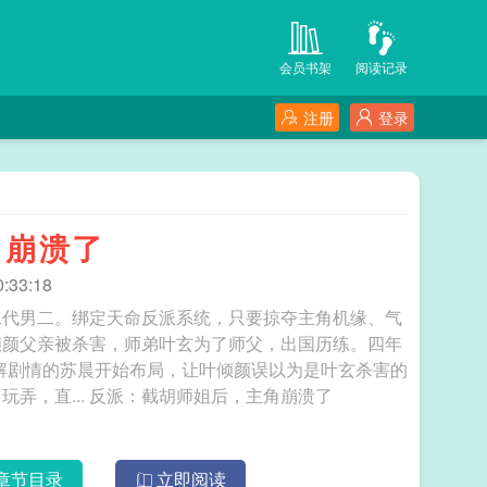
会员书架
阅读记录
注册
登录
角崩溃了
:33:18
二代男二。绑定天命反派系统，只要掠夺主角机缘、气
倾颜父亲被杀害，师弟叶玄为了师父，出国历练。四年
解剧情的苏晨开始布局，让叶倾颜误以为是叶玄杀害的
父亲，天命女主彻底黑化！原主角叶玄被戏耍、玩弄，直... 反派：截胡师姐后，主角崩溃了
章节目录
立即阅读