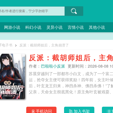
网游小说
科幻小说
灵异小说
言情小说
其他小说
XT电子书
>
反派：截胡师姐后，主角崩溃了
反派：截胡师姐后，主
作者：
巴啦啦小反派
更新时间：2026-08-08 10
苏晨穿越到了一部都市小白文，成为了一个富
运，抢夺女主便可获得奖励！四年前，女主叶
后，叶玄龙王归来，神挡杀神、佛挡杀佛！”了
手机访问
加入书架