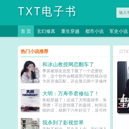
TXT电子书
首 页
玄幻修真
重生穿越
都市小说
军史小说
热门小说推荐
T
和冰山教授网恋翻车了
季裴被朋友忽悠下载了一个恋爱软
件，这个软件会根据用户的性格自动
为其灵魂匹配，还会显示两个灵魂伴
侣之间的距离。她被自动匹配给了一
个叫冬日的网友，看了对方的主页，
大明：万寿帝君修仙了！
高学历高级知识分子，高贵冷艳令...
朱聪穿越了！还成了大明嘉靖帝，朱
厚熜！不过是快嘎了的嘉靖，时间没
错的话，就剩下六年好活了，这可咋
办？就在嘉靖看着自己这幅残躯心慌
不已的时候，却发现自己可以进入一
我杀到了影视世界
方修仙世界于是，一个穿梭两界，修
千秋不朽业，尽在杀人中。宋仁进入