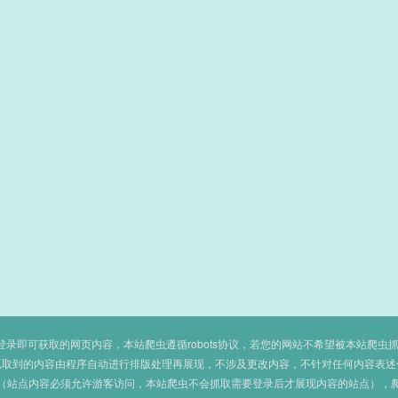
即可获取的网页内容，本站爬虫遵循robots协议，若您的网站不希望被本站爬虫抓取，可
抓取到的内容由程序自动进行排版处理再展现，不涉及更改内容，不针对任何内容表述
（站点内容必须允许游客访问，本站爬虫不会抓取需要登录后才展现内容的站点），