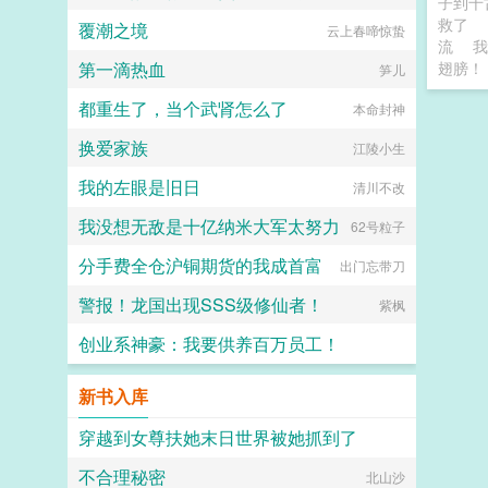
子到千
救了
覆潮之境
云上春啼惊蛰
流
我
第一滴热血
翅膀！
笋儿
都重生了，当个武肾怎么了
本命封神
换爱家族
江陵小生
我的左眼是旧日
清川不改
我没想无敌是十亿纳米大军太努力
62号粒子
分手费全仓沪铜期货的我成首富
出门忘带刀
警报！龙国出现SSS级修仙者！
紫枫
创业系神豪：我要供养百万员工！
飞翔的烤乳猪
新书入库
穿越到女尊扶她末日世界被她抓到了
不合理秘密
扶她×美少年
北山沙