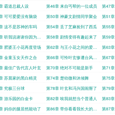
略
5章 霸道总裁人设
第46章 来自丐帮的一位成员
第47
比
9章 可可爱爱没有脑袋
第50章 神豪文剧情同学聚会
第51
3章 这不是苏神的车吗
第54章 丢了芝麻捡到了西瓜
第55
7章 听我说谢谢你因为有
第58章 剧情变得有趣起来了
第59
吗
1章 肥婆王小花再度登场
第62章 与王小花之间的爱恨
第63
纠缠
5章 金童玉女天作之合
第66章 可怜叶玄惨遭台风伏
第67
击
9章 最佳广告代言人叶玄
第70章 绝对不可能是新手
第71
来接您
3章 苏晨家的黑白精灵
第74章 楚幼微和沐倾舞
第75
始
7章 究极三分球
第78章 叶玄和冯兴国闹掰了
第79
1章 游乐园的白金卡
第82章 唉我就想当个普通人
第83
5章 妈你的腿居然能动了
第86章 带你看看我长大的地
第87