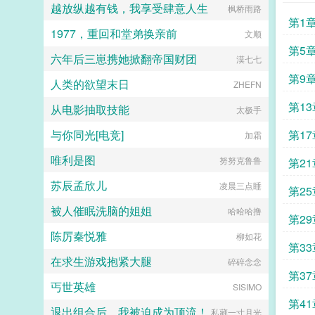
越放纵越有钱，我享受肆意人生
枫桥雨路
第1
1977，重回和堂弟换亲前
文顺
第5
六年后三崽携她掀翻帝国财团
漠七七
第9
人类的欲望末日
ZHEFN
撼全
第1
从电影抽取技能
太极手
与你同光[电竞]
第1
加霜
唯利是图
么赛
努努克鲁鲁
第2
苏辰孟欣儿
凌晨三点睡
第2
被人催眠洗脑的姐姐
哈哈哈撸
第2
陈厉秦悦雅
柳如花
第3
在求生游戏抱紧大腿
碎碎念念
第3
丐世英雄
SISIMO
公
第4
退出组合后，我被迫成为顶流！
私藏一寸月光