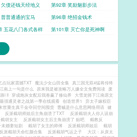
章 欠债还钱天经地义
第92章 奖励魅影步法
章 普普通通的宝马
第96章 绝招金钱术
0章 五花八门各式各样
第101章 灭亡你是死神啊
亿点玩家震撼TXT
魔法少女山田全集
真三国无双4猛将传终
江南上一句是什么
原来我是被攻略万人嫌全文免费阅读
废
 ll
穿成炮灰女配后我卷赢了修仙界
大雪龙骑下江南原文
最强通灵者之战第一季在线观看
创造世界1
弃太子嫁权臣
末世重生真千金夺回空间囤货
曹贼是什么意思网络用语
健
颜
反派截胡师姐后主角崩溃了TXT
反派截胡夫人你人设崩
派截胡女主
反派截胡女主后主角崩溃了 贴吧
截教反
子未婚妻短剧
截胡了女主的师傅
反派截胡师姐后
截胡
反派截胡天命红颜合集
反派截胡气运之子
大汉：从戾太