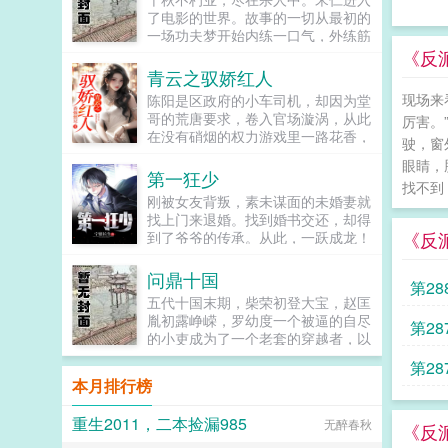
仙的嘉靖诞生了！一个崭新的大明，
了电影的世界。故事的一切从最初的
也将在真正的万寿帝君手中，成为闪
一场功夫梦开始内练一口气，外练筋
耀寰宇的伟大仙朝！...
骨皮。我叫宋仁，杀身成仁说的正是
《反
在下。没错，我是一个好人，反正我
青云之驭娇红人
是这么觉得的。...
现场来
陈阳是区政府的小车司机，却因为堂
哥的荒唐要求，卷入官场漩涡，从此
厉害。
在没有硝烟的权力游戏里一路花香，
驶，窗
平步青云。...
眼睛，
第一狂少
找不到
刚被女友背叛，素未谋面的未婚妻就
找上门来退婚。找到婚书交还，却得
《反
到了爷爷的传承。从此，一跃成龙！
却又发现，原来婚书还不止一张...
问鼎十国
第2
五代十国末期，柴荣初登大宝，赵匡
胤初露峥嵘，罗幼度一个被逼的自尽
而是
第2
的小吏成为了一个老套的穿越者，以
脚踹高粱河车神开局，笑傲十国，经
至可
第2
略四方，重现汉唐风采。...
本月排行榜
蹊径
重生2011，二本捡漏985
无醉春秋
《反