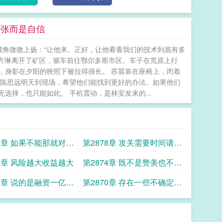
紧张而是自信
嘴角微微上扬：“让他来。正好，让他看看我们的技术到底有多
和方琳离开了矿区，驱车前往鄂尔多斯市区。车子在荒原上行
，身影在夕阳的映照下被拉得很长。 苏晨靠在座椅上，闭着
和陈思远明天到现场，希望他们能找到更好的办法。如果他们
择，也只能如此。 手机震动，是林安发来的...
79章 如果不能那就对不
第2878章 攻关需要时间请市
场给予耐心
75章 风险越大收益越大
第2874章 既不是赞美也不是
批评
71章 说的是融资一亿怎
第2870章 存在一些不确定因
翻倍了
素