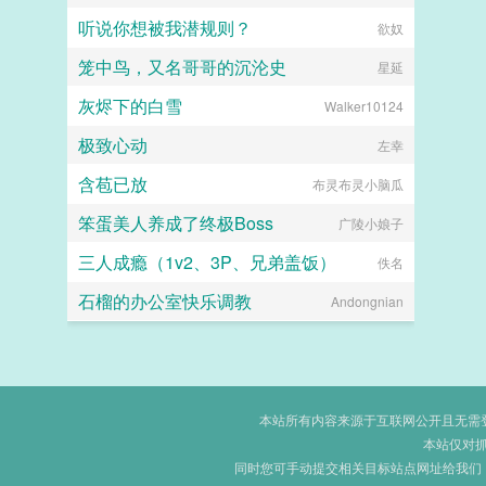
听说你想被我潜规则？
欲奴
笼中鸟，又名哥哥的沉沦史
星延
灰烬下的白雪
Walker10124
极致心动
左幸
含苞已放
布灵布灵小脑瓜
笨蛋美人养成了终极Boss
广陵小娘子
三人成瘾（1v2、3P、兄弟盖饭）
佚名
石榴的办公室快乐调教
Andongnian
本站所有内容来源于互联网公开且无需登录
本站仅对
同时您可手动提交相关目标站点网址给我们