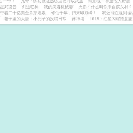
古一帝！
凡骨：练功就涨熟练度硬肝成武圣
综影视：尊重他人命运
星武凌云
剑道狂神
我的病娇机械妻
火影：什么叫你来自摸头村？
带着二十亿美金杀穿港娱
修仙千年，归来即巅峰！
我还能在规则怪
箱子里的大唐：小兕子的投喂日常
葬神塔
1918：红星闪耀德意志