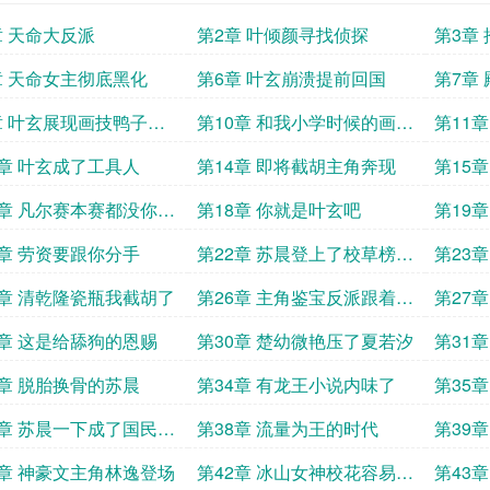
章 天命大反派
第2章 叶倾颜寻找侦探
第3章
章 天命女主彻底黑化
第6章 叶玄崩溃提前回国
第7章
章 叶玄展现画技鸭子震
第10章 和我小学时候的画差
第11
场
不多吧
撼全网
3章 叶玄成了工具人
第14章 即将截胡主角奔现
第15
黑白丝
7章 凡尔赛本赛都没你这
第18章 你就是叶玄吧
第19
进攻呢
1章 劳资要跟你分手
第22章 苏晨登上了校草榜榜
第23
一
我
5章 清乾隆瓷瓶我截胡了
第26章 主角鉴宝反派跟着尾
第27
巴截胡
绿
9章 这是给舔狗的恩赐
第30章 楚幼微艳压了夏若汐
第31
场
3章 脱胎换骨的苏晨
第34章 有龙王小说内味了
第35
7章 苏晨一下成了国民老
第38章 流量为王的时代
第39
1章 神豪文主角林逸登场
第42章 冰山女神校花容易攻
第43