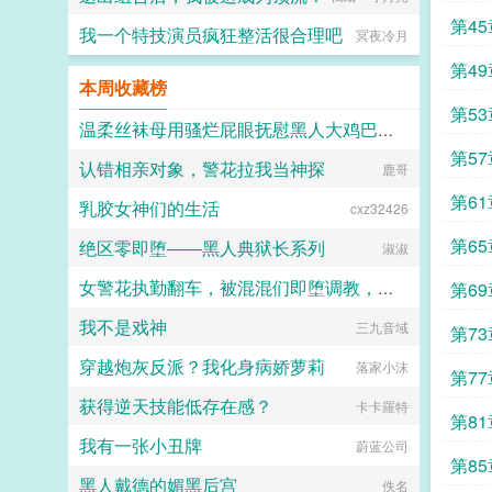
第4
我一个特技演员疯狂整活很合理吧
冥夜冷月
第4
本周收藏榜
第5
温柔丝袜母用骚烂屁眼抚慰黑人大鸡巴的淫乱群交摄影记录
第5
认错相亲对象，警花拉我当神探
佚名
鹿哥
你
第6
乳胶女神们的生活
cxz32426
第6
绝区零即堕——黑人典狱长系列
淑淑
女警花执勤翻车，被混混们即堕调教，最后恶堕为身患性瘾的发情肉便器
第6
我不是戏神
三九音域
凝夜紫
第7
穿越炮灰反派？我化身病娇萝莉
落家小沫
第7
获得逆天技能低存在感？
卡卡羅特
第8
我有一张小丑牌
蔚蓝公司
第8
黑人戴德的媚黑后宫
佚名