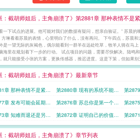
派：截胡师姐后，主角崩溃了》第2881章 那种表情不是
看一下试点的进展。他可能对我们的数据有疑问，想亲自验证。” 苏晨的
” 方琳看着苏晨的表情，心里明白了什么，没有再问。 下午四点，苏晨
外是一望无际的灰褐色，偶尔能看到一群羊在远处吃草，牧羊人骑在马上
脑海里在规划着下一步的行动。 试点项目的问题，需要尽快解决。陆鸣
，就只能接受小张的方案，更换传感器，推迟进度。这是下策，但如果别无选
派：截胡师姐后，主角崩溃了》最新章节
881章 那种表情不是紧张
第2880章 现有的系统不能停
第28
自信
机
起了
877章 发布可能会延期甚
第2876章 苏总你是第一个对
第28
能取消
我说这种话的人
873章 知难而退还是另辟
第2872章 证明自己的价值才
第28
能赢得客户的信任
么突然
派：截胡师姐后，主角崩溃了》章节列表