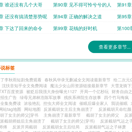
方
对
9章 谁还没有几个大哥
第90章 见不得可怜兮兮的人
第91
3章 还没有搞清楚形势呢
第94章 正确的解决之道
第95
8章 下达了回来的命令
第99章 花钱的好时机
第10
查看更多章节...
小说标签
错了李秋雨短剧免费观看
春秋风华录无删减全文阅读最新章节
给二次元
沈扶音知乎全文免费阅读
魔法少女山田资源链接最新章节
大雪龙骑下
TXT百度资源
被贬后我强大身份曝光1127
开局一个亿秒玩
财务自由之路l
班招生广告
绿母兄弟林浩陈军故事
残疾系禅院生存故事
四个竹马悔疯
塔全集免费读
浓妆艳乱
控虫大师全文阅读
催眠后爆全家人
我说催眠
网站tag地图
网站地图
反派截胡女主后主角崩溃了
反派截胡天命红
胡了女主的师父[穿书
主角崩溃了最新章节
截胡了女主的师父
反
反派截胡师姐后主角崩溃了
截胡了女主的师父(穿书)
反派截胡气运之
主师傅
反派开局截胡
反派截胡女主后结局
反派截胡气运之子林萧