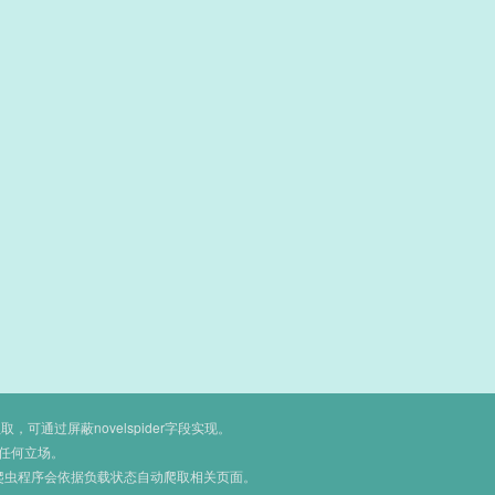
通过屏蔽novelspider字段实现。
任何立场。
爬虫程序会依据负载状态自动爬取相关页面。