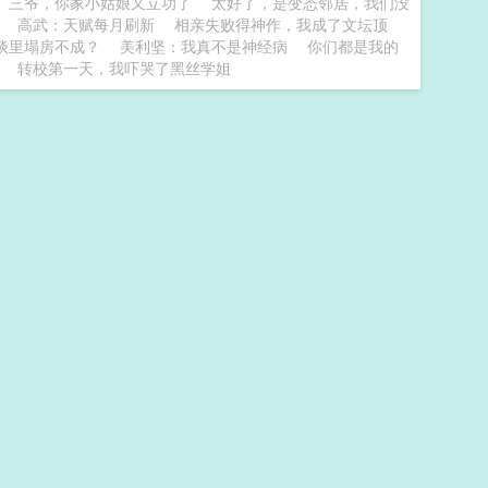
三爷，你家小姑娘又立功了
太好了，是变态邻居，我们没
高武：天赋每月刷新
相亲失败得神作，我成了文坛顶
谈里塌房不成？
美利坚：我真不是神经病
你们都是我的
转校第一天，我吓哭了黑丝学姐