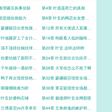
 推理碾压执事侦探
第4章 叶逍遥死亡的真相
 殿堂级绘画能力
第8章 叶玄的网恋女友楚幼
微
章 蒙娜丽莎出世热搜震
第12章 所有大佬进入直播间
意图收购画
章 叶倾颜穿上了女仆装
第16章 狗眼看人低的咖啡店
员工
章 顶不顶得住钢丝球的
第20章 叶玄 达咩达咩哟
章 你要结婚了新郎不是
第24章 叶玄前往古玩街开始
捡漏
章 千年难得一遇的帝王
第28章 大哥你怎么不抢了啊
章 鸭子再次现世惊艳全
第32章 蒙娜丽莎现世全场震
撼
章 呕哑嘲哳难为听
第36章 青花瓷现世全场都被
惊艳了
章 叶玄抄袭狗石锤
第40章 裁缝师叶玄全网怒喷
章 兰博基尼vs共享单车
第44章 主角林逸的嫉妒和怒