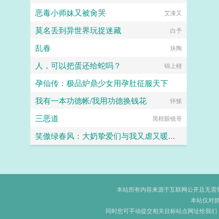
恶毒小师妹又被肏哭
艾漆又
莫名丢到异世界玩捉迷藏
白予
乱春
块陶
人，可以把蛋还给蛇吗？
锦上鲤
孕仙传：极品炉鼎少女用孕肚征服天下
我有一本功德帐/我用功德换钱花
9th-song
怀愫
三恶道
黑框眼镜哥
笑傲绿春风：大奶挚爱们与我又虐又暖的绿爱路
闲来无事
本站所有内容来源于互联网公开且无需登录
本站仅对
同时您可手动提交相关目标站点网址给我们