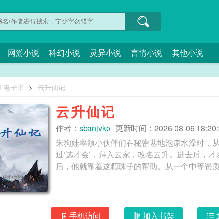
网游小说
科幻小说
灵异小说
言情小说
其他小说
XT电子书
>
云升仙记
云升仙记
作者：
sbanjvko
更新时间：2026-08-06 18:20:
朱狗娃率领小伙伴们在秘密基地泡凉水澡时，
过‘选才会’，拜入云家，改名云升。进去后，
手机访问
加入书架