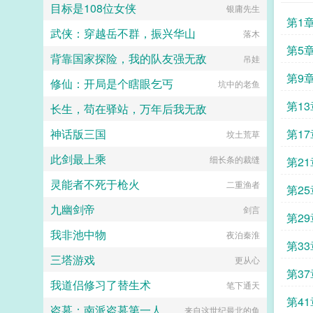
目标是108位女侠
银庸先生
算趁机和她来场合约恋爱。...
第1
武侠：穿越岳不群，振兴华山
落木
第5
背靠国家探险，我的队友强无敌
吊娃
第9
修仙：开局是个瞎眼乞丐
坑中的老鱼
第1
长生，苟在驿站，万年后我无敌
神话版三国
第1
蚊香头家的小弟
坟土荒草
此剑最上乘
细长条的裁缝
第2
灵能者不死于枪火
二重渔者
第2
九幽剑帝
剑言
第2
我非池中物
夜泊秦淮
第3
三塔游戏
更从心
第3
我道侣修习了替生术
笔下通天
第4
盗墓：南派盗墓第一人
来自这世纪最北的鱼