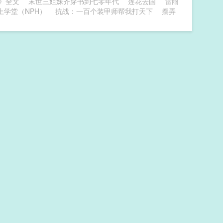
》全文
末世三姐妹齐穿书到七零年代
莲花去国
雷雨
上学堂（NPH）
抗战：一百个装甲师帮我打天下
摆弄