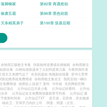
章 落脚柳家
第92章 再遇抢劫
章 偷袭五霸
第96章 黑色幼苗
章 灭杀精英弟子
第100章 筑基后期
余秋雨正版散文专集
伪装纨绔逆袭成名相秘籍
余秋雨散文
短剧全集
白鲤知道陈迹杀了云妃吗是第几集
今夜哄我作者
之宿主又来蹭气运了
长安的荔枝 电视剧在线看
穿书七零带
间医妃糙养娃免费阅读
余秋雨散文集全文
我死后他一瞬白
文免费阅读
他禁欲人设崩了 姜怜
与学姐
无忧网校官网
升仙记顶点
云升仙记总共多少集
云升仙记好看吗
云升仙
读全本
云升仙记全文免费阅读最新章节列表
云升仙记 最
章节更新时间表
云升仙记TXT
逆天道，召异兽，弃女她虐
锦衣卫：开局手刃内奸上司
阿姜，阿姜（古言，