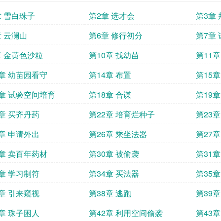
章 雪白珠子
第2章 选才会
第3章
章 云澜山
第6章 修行初分
第7章
章 金黄色沙粒
第10章 找幼苗
第11
3章 幼苗园看守
第14章 布置
第15
7章 试验空间培育
第18章 合谋
第19
1章 买齐丹药
第22章 培育烂种子
第23
5章 申请外出
第26章 乘坐法器
第27章
9章 卖百年药材
第30章 被偷袭
第31
3章 学习制符
第34章 买法器
第35章
7章 引来窥视
第38章 逃跑
第39
1章 珠子困人
第42章 利用空间偷袭
第43