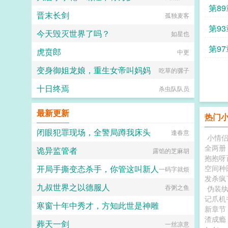
第8
晋末长剑
孤独麦客
第9
今天毁灭世界了吗？
如星也
第9
虎贲郎
中更
变身御姐龙娘，重生女帝叫妈妈
吃草的骡子
十日终焉
杀虫队队员
最新更新
热门
闭眼犯罪现场，全警局蹲我床头
逢春意
小情
全两册
诡异监管者
露馅的芝麻胡
抱抱呀
开局手撕变态杀手，你管这叫新人
空间种
一码字就烦
发杀疯
九叔世界之以德服人
吞粥之鱼
伪装
记爪机
寒窗十年中秀才，方知此世是神雕
新章节
渣成瘾
葬天一剑
麻薯布丁球球
一丝凉意