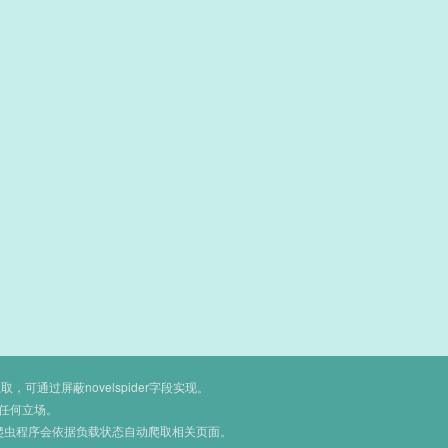
通过屏蔽novelspider字段实现。
任何立场。
爬虫程序会依据负载状态自动爬取相关页面。