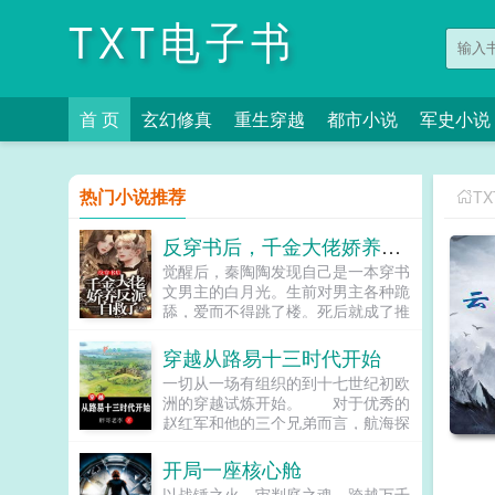
TXT电子书
首 页
玄幻修真
重生穿越
都市小说
军史小说
热门小说推荐
T
反穿书后，千金大佬娇养反派自救了
觉醒后，秦陶陶发现自己是一本穿书
文男主的白月光。生前对男主各种跪
舔，爱而不得跳了楼。死后就成了推
动男女主感情戏工具人，被频频鞭
尸。秦家大小姐不干了！马上开启
穿越从路易十三时代开始
王...
一切从一场有组织的到十七世纪初欧
洲的穿越试炼开始。 对于优秀的
赵红军和他的三个兄弟而言，航海探
险可以有，征服世界也可以有，然而
前提是通过五百名额的试炼…...
开局一座核心舱
以战锤之火，审判庭之魂，跨越万千