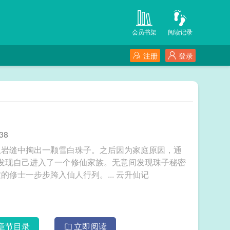
会员书架
阅读记录
注册
登录
38
从岩缝中掏出一颗雪白珠子。之后因为家庭原因，通
才发现自己进入了一个修仙家族。无意间发现珠子秘密
后，他就靠着这颗珠子的帮助。从一个中等资质的修士一步步跨入仙人行列。... 云升仙记
章节目录
立即阅读