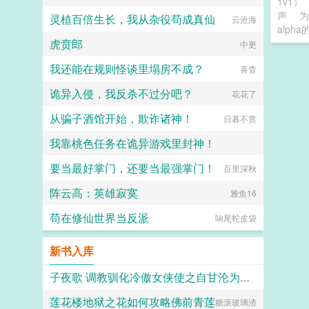
1v1）
声
为
灵植百倍生长，我从杂役苟成真仙
云沧海
alph
虎贲郎
中更
我还能在规则怪谈里塌房不成？
喜杳
诡异入侵，我反杀不过分吧？
花花了
从骗子酒馆开始，欺诈诸神！
日暮不赏
我靠桃色任务在诡异游戏里封神！
要当最好掌门，还要当最强掌门！
爱喝枸杞的熊猫
百里深秋
阵云高：英雄寂寞
雅鱼16
苟在修仙世界当反派
响尾蛇皮袋
新书入库
子夜歌 调教驯化冷傲女侠使之自甘沦为妾奴
莲花楼地狱之花如何攻略佛前青莲
糖滚玻璃渣
青