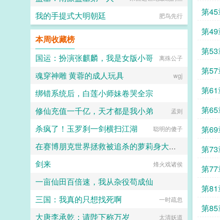
第4
我的手提式大明朝廷
肥鸟先行
第49
本周收藏榜
第5
国运：扮演张麒麟，我是女版小哥
离殊公子
第5
魂穿神雕 黄蓉的成人玩具
wgj
第6
绑错系统后，白莲小师妹卷哭全宗
第6
修仙充值一千亿，天才都是我小弟
易水寒Soul
孟则
杀疯了！玉罗刹一剑横扫江湖
第69章
聪明的傻子
在赛博朋克世界拯救被追杀的萝莉身大小姐与伪娘情人
第7
剑来
烽火戏诸侯
角质忍者
第7
一亩仙田百倍速，我从杂役苟成仙
第8
三国：我真的只想找死啊
爱吃土豆的腾腾
一时疏忽
第85
大唐李承乾：请陛下称万岁
太清妖道