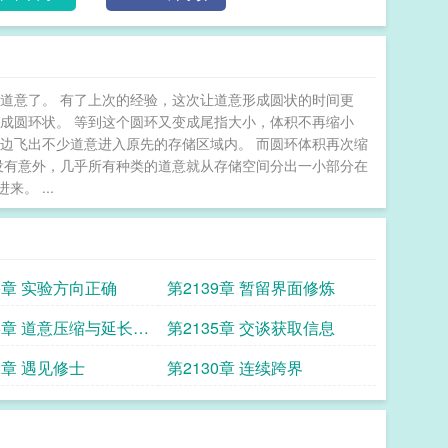
道意了。 有了上次的经验，这次让道意形成圆状的时间更
成圆环状。 等到这个圆环又变成尾指大小，体积不再缩小
边飞出不少道意进入原先的存储区域内。 而圆环体积再次缩
没有意外，几乎所有种类的道意就从存储空间分出一小部分在
。 ...
40章 实验方向正确
第2139章 暂留界面修炼
36章 道意压缩与延长寿
第2135章 交谈获取信息
2章 遇见修士
第2130章 连续跨界