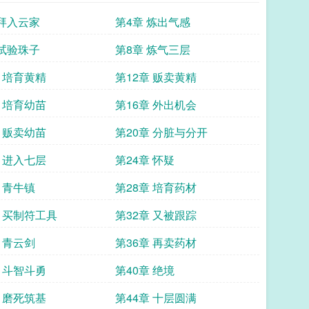
 拜入云家
第4章 炼出气感
 试验珠子
第8章 炼气三层
章 培育黄精
第12章 贩卖黄精
章 培育幼苗
第16章 外出机会
章 贩卖幼苗
第20章 分脏与分开
章 进入七层
第24章 怀疑
 青牛镇
第28章 培育药材
章 买制符工具
第32章 又被跟踪
 青云剑
第36章 再卖药材
章 斗智斗勇
第40章 绝境
章 磨死筑基
第44章 十层圆满