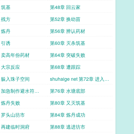
 筑基
第48章 回云家
 残方
第52章 换幼苗
 炼丹
第56章 辨认药材
 引诱
第60章 灭杀筑基
章 卖高年份药材
第64章 突破失败
章 大宗反应
第68章 遭跟踪
章 躲入珠子空间
shuhaige net 第72章 进入中
期
章 加急制作避水符
第76章 水塘底部
ge net
章 炼丹失败
第80章 又灭筑基
章 罗头山坊市
第84章 炼丹成功
章 再建临时洞府
第88章 逃进坊市