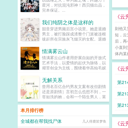
星河，对抗混沌邪神！西贝猫出品，
完本保证。...
《云
我们纯阴之体是这样的
刻他又
韶音穿进男频后宫小说里。她是退婚
男主，被打脸踩成渣整个门派被连根
短，云
拔起所在宗族灰飞烟灭的女配。退婚
后，再
有什么大不了的？退婚后，他就是清
小直到
清白白的好汉一条，前程光明，未来
情满雾云山
体内某
无限。但既然他这么记恨N多年后。
情满雾云山作者用舒展自如的开放式
龙傲天男主我知道是我配不上你，但
艺术手法，以爱情的起伏为脉络，以
我在你身边鞍前马后了五百年，饭给
《云
艰苦创业为主线，围绕着华高灿毛妮
你做，衣服给你买，天材地宝为你
妮的爱情故事，勾划了林瑛甘雯丽关
抢，你特么能不能看我一眼？...
文彬梁仕达丁...
无解关系
第21
曾用名百亿合约男友文案有改但剧情
还是原剧情］言初怎么也想不到，一
第2
贫如洗的她，会和一个陌生男人，莫
名其妙地绑定了一场为期365天的财
第21
富交换。说白了就是他的钱进了她账
本月排行榜
户，她的钱进了他账户还转！不！
回！去！好消息对方是陆洺执，陆氏
全城都在帮我找尸体
几人得鹿皆梦鱼
集团太子爷，多金，年轻，人还帅。
《云
坏消息这人脾气差，控制欲强，还打