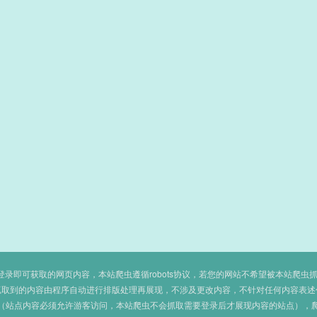
即可获取的网页内容，本站爬虫遵循robots协议，若您的网站不希望被本站爬虫抓取，可
抓取到的内容由程序自动进行排版处理再展现，不涉及更改内容，不针对任何内容表述
（站点内容必须允许游客访问，本站爬虫不会抓取需要登录后才展现内容的站点），