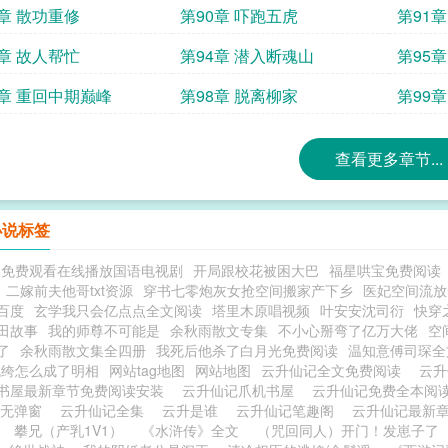
9章 散功重修
第90章 吓跑五虎
第91
3章 故人帮忙
第94章 潜入断魂山
第95
7章 重回中期巅峰
第98章 脱离柳家
第99
查看更多章节...
小说标签
侣免费观看在线播放国语电视剧
开局跟校花被困大巴
福星哄宝免费阅读
二嫁前夫他哥txt资源
穿书七零炮灰女抢空间搬家产下乡
医妃空间流放
百度
玄学我只会亿点点全文阅读
塔里木原唱视频
叶安安沈司衍
快穿
田故事
我的师尊不可能是
余秋雨散文专集
不小心掰弯了亿万大佬
空
了
余秋雨散文集全四册
我死后他杀了白月光免费阅读
温知意傅司琛全
纨绔怎么成了明相
网站tag地图
网站地图
云升仙记全文免费阅读
云
书屋最新章节免费阅读安装
云升仙记爪机书屋
云升仙记免费全本阅
 无弹窗
云升仙记全集
云升是谁
云升仙记笔趣阁
云升仙记最新
攀兄（产乳1V1）
《水浒传》全文
（咒回同人）开门！发崽子了