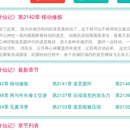
升仙记》第2142章 移动修炼
笑了起来。 因为存储空间内的道意真的动了，这下就可以不再用绿点激活
升心神也一直内视观察着转动的道意。 由散乱状朝着圆形变化，接着又形
心神控制道意圆环中的道意散掉，进入各种存储空间。 圆环一边转动，一
完全消失。 消失后，云升再心神覆盖所有道意，让其再次动起来。 这次
处聚集形成圆状，此圆转动过程中，各个存储区域内的道意继续飞出加入进来
升仙记》最新章节
42章 移动修炼
第2141章 道意圆环
第21
138章 再与年长修士交谈
第2137章 压缩道意的攻击力
第21
命
34章 见夏淳青
第2133章 道意能被压缩
第213
升仙记》章节列表