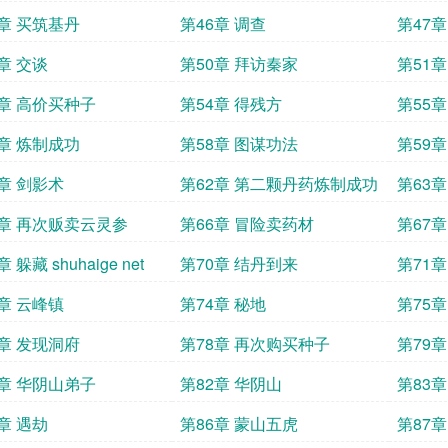
5章 买筑基丹
第46章 调查
第47章
章 交谈
第50章 拜访秦家
第51章
3章 高价买种子
第54章 得残方
第55章
7章 炼制成功
第58章 图谋功法
第59章
1章 剑影术
第62章 第二颗丹药炼制成功
第63
5章 再次贩卖云灵参
第66章 冒险卖药材
第67
 躲藏 shuhaige net
第70章 结丹到来
第71
3章 云峰镇
第74章 秘地
第75
shuhai
7章 发现洞府
第78章 再次购买种子
第79
1章 华阴山弟子
第82章 华阴山
第83
章 遇劫
第86章 蒙山五虎
第87