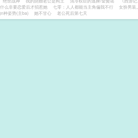
绝世战神
我的阴婚老公是阎王
清冷权臣的逃婢/金鬓谣
《西游记
什么非要恋爱后才招惹她
七零：人人都能当主角偏我不行
女扮男装
a的n种姿势(主ba)
她不甘心
老公死后第七天