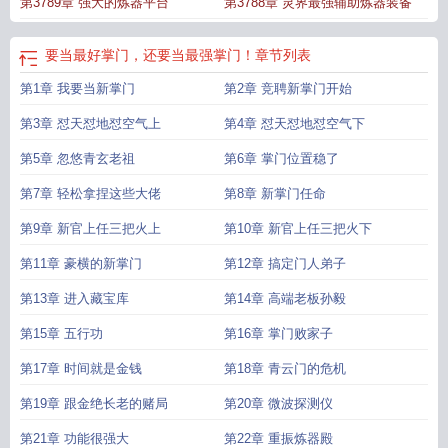
第3789章 强大的炼器平台
第3788章 灵界最强辅助炼器装备
要当最好掌门，还要当最强掌门！
章节列表
第1章 我要当新掌门
第2章 竞聘新掌门开始
第3章 怼天怼地怼空气上
第4章 怼天怼地怼空气下
第5章 忽悠青玄老祖
第6章 掌门位置稳了
第7章 轻松拿捏这些大佬
第8章 新掌门任命
第9章 新官上任三把火上
第10章 新官上任三把火下
第11章 豪横的新掌门
第12章 搞定门人弟子
第13章 进入藏宝库
第14章 高端老板孙毅
第15章 五行功
第16章 掌门败家子
第17章 时间就是金钱
第18章 青云门的危机
第19章 跟金绝长老的赌局
第20章 微波探测仪
第21章 功能很强大
第22章 重振炼器殿