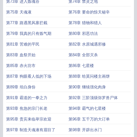
第73章 进入炼魂谷
第74章 禁灵之地
第75章 天魂液
第76章 要命的惊天秘辛
第77章 路遇黑风寨拦截
第78章 猎物和猎人
第79章 我真的只有炼气期
第80章 邪恶功法
第81章 苦难的平民
第82章 水原城遇邪修
第83章 血祭开始
第84章 全部灭杀
第85章 赤火坊市
第86章 七星楼
第87章 狗眼看人低的下场
第88章 给莫问楼主画饼
第89章 坦白身份
第90章 继续强化肉身
第91章 霸道的一拳之力
第92章 三阶顶级弥罗兽尸体
第93章 焦急的宗门长老
第94章 霸气的七星楼
第95章 贵宾来临举宗欢迎
第96章 五千万的大订单
第97章 制造天魂液有眉目了
第98章 开辟出水门