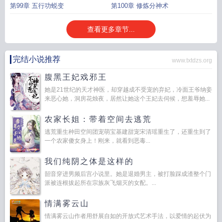
第99章 五行功蜕变
第100章 修炼分神术
查看更多章节...
完结小说推荐
www.txtdzs.org
腹黑王妃戏邪王
她是21世纪的天才神医，却穿越成不受宠的弃妃，冷面王爷纳妾
来恶心她，洞房花烛夜，居然让她这个王妃去伺候，想羞辱她...
农家长姐：带着空间去逃荒
逃荒重生种田空间团宠萌宝基建甜宠宋清瑶重生了，还重生到了
一个农家傻女身上！刚来，就看到恶毒...
我们纯阴之体是这样的
韶音穿进男频后宫小说里。她是退婚男主，被打脸踩成渣整个门
派被连根拔起所在宗族灰飞烟灭的女配。...
情满雾云山
情满雾云山作者用舒展自如的开放式艺术手法，以爱情的起伏为