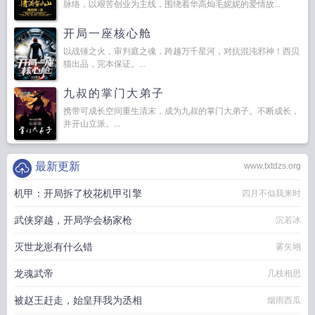
脉络，以艰苦创业为主线，围绕着华高灿毛妮妮的爱情故...
开局一座核心舱
以战锤之火，审判庭之魂，跨越万千星河，对抗混沌邪神！西贝
猫出品，完本保证。...
九叔的掌门大弟子
携带可成长空间重生清末，成为九叔的掌门大弟子。不断成长，
并开山立派。...
最新更新
www.txtdzs.org
机甲：开局拆了校花机甲引擎
四月不似我来时
武侠穿越，开局学会杨家枪
沉若冰
灭世龙崽有什么错
雾矢翊
龙魂武帝
几枝相思
被赵王赶走，始皇拜我为丞相
烟雨西瓜