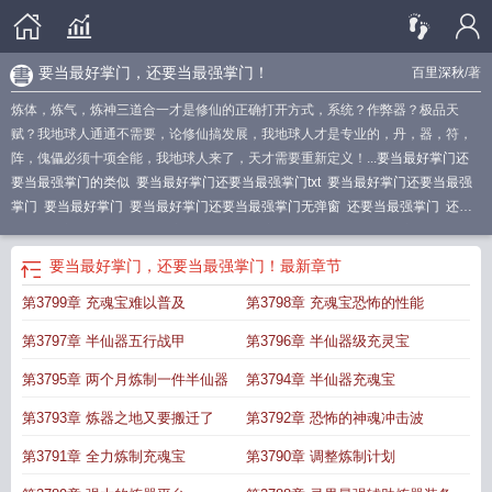
要当最好掌门，还要当最强掌门！
百里深秋
/著
炼体，炼气，炼神三道合一才是修仙的正确打开方式，系统？作弊器？极品天
赋？我地球人通通不需要，论修仙搞发展，我地球人才是专业的，丹，器，符，
阵，傀儡必须十项全能，我地球人来了，天才需要重新定义！...
要当最好掌门还
要当最强掌门的类似
要当最好掌门还要当最强掌门txt
要当最好掌门还要当最强
掌门
要当最好掌门
要当最好掌门还要当最强掌门无弹窗
还要当最强掌门
还要
当最强掌门TXT
要当最好掌门还要当最强掌门笔趣阁
还要当最强掌门的说说
还
要当最强掌门的
要当最好掌门还要当最强掌门在线阅读
要当最好掌门还要当最
要当最好掌门，还要当最强掌门！
最新章节
强掌门有声
要当最好掌门还要当最强掌门是烂尾了吗
还要当最强掌门!
第3799章 充魂宝难以普及
第3798章 充魂宝恐怖的性能
第3797章 半仙器五行战甲
第3796章 半仙器级充灵宝
第3795章 两个月炼制一件半仙器
第3794章 半仙器充魂宝
第3793章 炼器之地又要搬迁了
第3792章 恐怖的神魂冲击波
第3791章 全力炼制充魂宝
第3790章 调整炼制计划