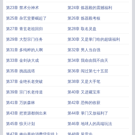
第23章 禁术分神术
第24章 炼器殿的震撼福利
第25章 杂艺堂要崛起了
第26章 炼器殿考核
第27章 青玄老祖回归
第28章 取名灵盘
第29章 大型宗门任务
第30章 又是掌门给的超级福利
第31章 多纯粹的人啊
第32章 男人当自强
第33章 金剑诀大成
第34章 我命由我不由天
第35章 挑战战塔
第36章 闯过第七十五层
第37章 金绝长老突破
第38章 又是大手笔
第39章 宗门长老传道
第40章 又进藏宝库
第41章 万妖森林
第42章 恐怖的收获
第43章 把资源都倒出来
第44章 掌门又放福利了
第45章 惊天计划
第46章 地球人的高端玩法
第47章 修仙界的消费贷安排上
第48章 风雷步