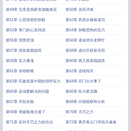
第49章 宝库是我家资源随便花
第50章 灵药淬体
第51章 心思缜密的孙毅
第52章 风雷步修炼成功
第53章 掌门的心灵鸡汤
第54章 孙毅恐怖的实力
第55章 强势登顶
第56章 请金绝长老帮忙
第57章 闯筑基期战塔
第58章 成功开辟新丹田
第59章 实力暴涨
第60章 再入筑基期战塔
第61章 赤焰蛤蟆
第62章 连续闯关
第63章 匹敌筑基中期的强悍实力
第64章 宗门出大事了
第65章 必须要解决的问题
第66章 给大家洗脑
第67章 开始实验
第68章 仔细观察和分析
第69章 突破瓶颈太难了
第70章 天罚之力
第71章 应对天罚之力的办法
第72章 离开青云门寻找天魂液