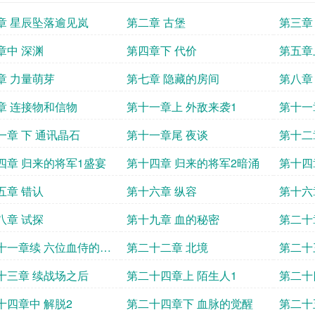
章 星辰坠落逾见岚
第二章 古堡
第三章
章中 深渊
第四章下 代价
第五章
章 力量萌芽
第七章 隐藏的房间
第八章
章 连接物和信物
第十一章上 外敌来袭1
第十一
一章 下 通讯晶石
第十一章尾 夜谈
第十二
四章 归来的将军1盛宴
第十四章 归来的将军2暗涌
第十四
五章 错认
第十六章 纵容
第十六
八章 试探
第十九章 血的秘密
第二十
十一章续 六位血侍的日
第二十二章 北境
第二十
立章
十三章 续战场之后
第二十四章上 陌生人1
第二十
十四章中 解脱2
第二十四章下 血脉的觉醒
第二十