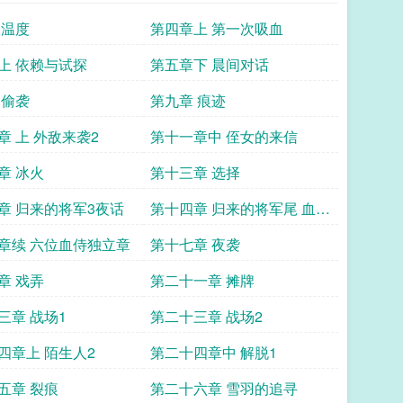
 温度
第四章上 第一次吸血
上 依赖与试探
第五章下 晨间对话
 偷袭
第九章 痕迹
章 上 外敌来袭2
第十一章中 侄女的来信
章 冰火
第十三章 选择
章 归来的将军3夜话
第十四章 归来的将军尾 血脉
的吸引
章续 六位血侍独立章
第十七章 夜袭
章 戏弄
第二十一章 摊牌
三章 战场1
第二十三章 战场2
四章上 陌生人2
第二十四章中 解脱1
五章 裂痕
第二十六章 雪羽的追寻