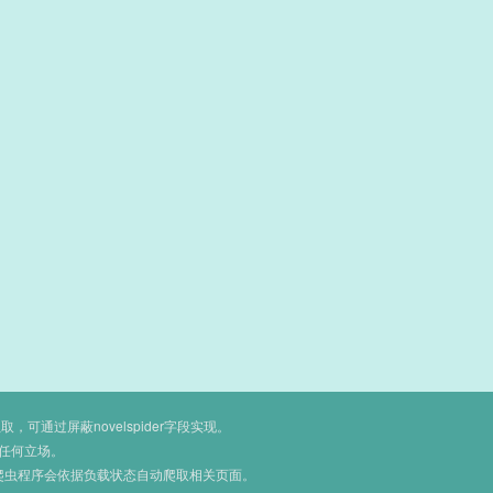
通过屏蔽novelspider字段实现。
任何立场。
爬虫程序会依据负载状态自动爬取相关页面。