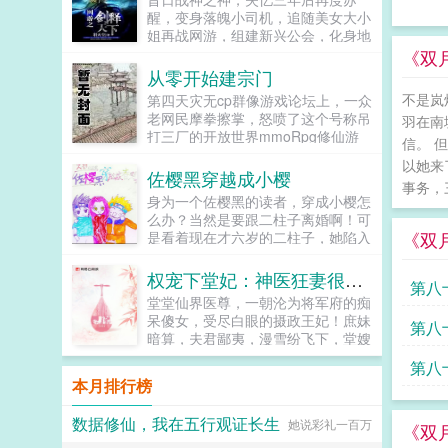
仙的嘉靖诞生了！一个崭新的大明，
醒，变身落魄小司机，追随美女大小
也将在真正的万寿帝君手中，成为闪
姐再战网游，组建新兴公会，化身地
耀寰宇的伟大仙朝！...
狱使者，再续网游巅峰绝唱，演绎王
《双
者归来…...
从零开始建宗门
不是岚
第四天灾无cp群像游戏论坛上，一众
老网民摩拳擦掌，怒喷了这个号称吊
羽在南
打三厂的开放世界mmoRpg修仙游
信。 
戏十洲记数日，哪知开服一看三厂和
以她来
它比起来还真特么是弟弟！那波澜壮
佐樱黑穿越成小樱
事务，
阔的异世天地，海内十洲海外三岛，
身为一个佐樱黑的读者，穿成小樱怎
宏大到令人头晕目眩的地图。瑰丽的
么办？当然是要跟二柱子离婚啊！可
仙侠神话，神仙鬼怪异兽妖魔还有一
《双
是看着现在才六岁的二柱子，她陷入
个饱含无数玩家心血从零建立起来的
深深的思绪。她是要先将二柱子搞
天下第一修仙宗门师父师父，咱们宗
死，然后被岸本的亲爹满门抄斩。还
权宠下堂妃：神医狂妻很嚣张
门为什么号称天下第一修仙宗门啊？
第八
是先转头去按着主角跟他结婚，省略
可能因为人多？重开二周目的方羡鱼
堂堂仙界医尊，一朝沦为将军府的痴
你追我逃好几百集祸害整个忍界的剧
面带慈祥地看着一众自我pua能力良
呆傻女，受尽白眼的摄政王妃！庶妹
第八
情，提前进入你我他都幸福的大结
好的韭菜（划掉）玩家，心满意足，
暗算，夫君鄙夷，漫雪纷飞下，堂嫂
局？啊，好纠结。叮，你的系统已经
决定带着玩家在修仙界开始乱杀。小
更是害她一尸三命！重生归来，她记
记
到账。什么系统？是一拳崩碎忍界，
第八
萌新看了眼实时在线人数5oo万，迷
忆全复，一双素手，医死人肉白骨。
还是抬脚吊打斑柱大筒木？或者能回
本月排行榜
茫地挠了挠头。你管一个至少五百万
两袖轻挥，整个京城为之颤抖。誓要
家了？亲亲，我是一款专注推进佐樱
人的组织叫修仙宗门？书友群
让欺她辱她之人，付出惨痛代价！传
感情的恋爱系统哦。滚球吧你个邪
数据修仙，我在五行观证长生
974199522（群里有角色表可以填
她说彩礼一百万
说，她嫁给摄政王，是她八辈子修来
《双
教，她就是饿死了，被人打死了，都
欢迎大家来玩哦）...
的福气，殊不知人间我玩腻了，休书