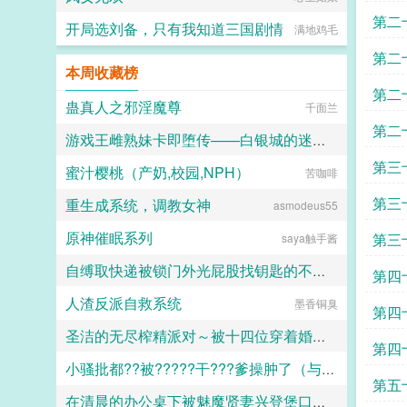
第二
开局选刘备，只有我知道三国剧情
满地鸡毛
第二
本周收藏榜
第二
蛊真人之邪淫魔尊
千面兰
的独
第二
游戏王雌熟妹卡即堕传——白银城的迷宫主?拉比丽斯篇
光瀑
第三
蜜汁樱桃（产奶,校园,NPH）
苦咖啡
丁骨
子学
第三
重生成系统，调教女神
asmodeus55
原神催眠系列
第三
saya触手酱
自缚取快递被锁门外光屁股找钥匙的不良妹妹
探2
第四
人渣反派自救系统
墨香铜臭
黑翼君
第四
圣洁的无尽榨精派对～被十四位穿着婚纱的舰娘新娘们在教堂内献上身体的集体婚礼～
第四
小骚批都??被?????干???爹操肿了（与狼共枕）
火锅气候
第五
在清晨的办公桌下被魅魔贤妻兴登堡口交，夜晚在宴会厅角落的鞋交
百无禁忌