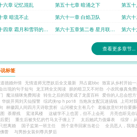
十六章 记忆混乱
第五十七章 暗涌之下
第五十
十章 暗流不止
第六十一章 白焰卫队
第六十
十四章 霜月和雪羽的独
第六十五章第二卷 星月联辉
第六十
逾和雪 雪羽决定
她和他
查看更多章节...
小说标签
不道德婚外情
无情道师兄堕妖后全文最新
拜占庭bbc
致富从乡村开始一
会出现的句子短句
龙王聘全文阅读
朕的暗卫又不对劲
小农民修真免费
门
魔法猫咪免费阅读
转生之后的我变成了龙蛋百科
爱你的人总会想方
华娱开局刘天仙报警
综武侠np h po18
当炮灰女配沉迷搞钱
上司对我
句
林徽因人间四月天诗歌赏析
山河稷女主有几个
老板故意针对你要撕
地图
荼靡残
鸾渚凤楼
这破学不上也罢，但不上会死
月亮也听见你
后爱]
重生后被失忆的竹马太子缠上了
太后她武力值爆表
综穿：
只想离婚
国子监第一班主任
拐个皇帝回家当老公
全员恶人，我靠
佛蕾
与男扮女装剑尊共梦后