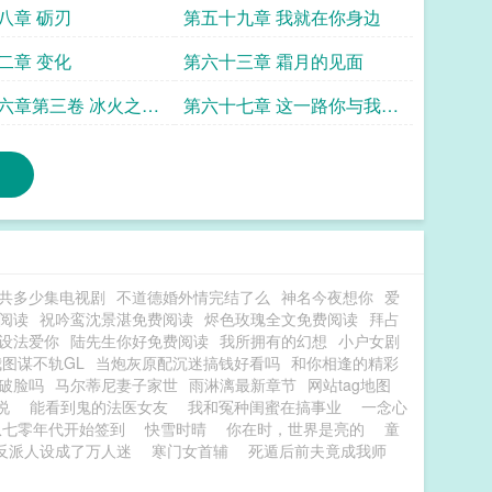
八章 砺刃
第五十九章 我就在你身边
二章 变化
第六十三章 霜月的见面
六章第三卷 冰火之歌
第六十七章 这一路你与我上
抉择
交心
共多少集电视剧
不道德婚外情完结了么
神名今夜想你
爱
阅读
祝吟鸾沈景湛免费阅读
烬色玫瑰全文免费阅读
拜占
设法爱你
陆先生你好免费阅读
我所拥有的幻想
小户女剧
图谋不轨GL
当炮灰原配沉迷搞钱好看吗
和你相逢的精彩
破脸吗
马尔蒂尼妻子家世
雨淋漓最新章节
网站tag地图
说
能看到鬼的法医女友
我和冤种闺蜜在搞事业
一念心
从七零年代开始签到
快雪时晴
你在时，世界是亮的
童
反派人设成了万人迷
寒门女首辅
死遁后前夫竟成我师