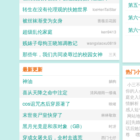
第五
转生在没有伦理观的扶她世界
IceHenTaiStar
火锅气候
第六
被丝袜渐变为女身
蔷薇后花园
第六
超级乱伦家庭
ken9413
白
贱婊子母狗王晓旭调教记
wangxiaoxu0819
那些年，我们共同凌辱过的校园女神
三天
最新更新
热门
神油
躺狗
小三
你的人
喜从天降之命中注定
清风细雨一缕魂
庭史入
cos诅咒杰后穿原著了
情解析
映绪
感人短
末世丧尸皇快穿了
林林敬致
网站
起[先婚
黑月光竟是和亲对象（GB）
时冴
话后她
尊
嘿
穿成女屠夫后，全村去逃荒
西门七仔