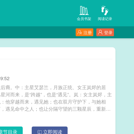
会员书架
阅读记录
注册
登录
9:52
族后裔。中：主星艾瑟兰，月族正统、女王岚烬的居
河而来，是“跨越”，也是“遇见”。岚：女主岚烬，主
岚：他穿越而来，遇见她；也在双月守护下，与她相
河，遇见命中之人；也让分隔守望的三颗星辰，重新紧
章节目录
立即阅读