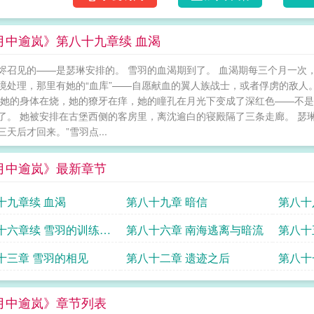
月中逾岚》第八十九章续 血渴
烬召见的——是瑟琳安排的。 雪羽的血渴期到了。 血渴期每三个月一次
境处理，那里有她的“血库”——自愿献血的翼人族战士，或者俘虏的敌人。
但她的身体在烧，她的獠牙在痒，她的瞳孔在月光下变成了深红色——不是
了。 她被安排在古堡西侧的客房里，离沈逾白的寝殿隔了三条走廊。 瑟
三天后才回来。”雪羽点...
月中逾岚》最新章节
十九章续 血渴
第八十九章 暗信
第八十
十六章续 雪羽的训练日
第八十六章 南海逃离与暗流
第八十
十三章 雪羽的相见
第八十二章 遗迹之后
第八十
月中逾岚》章节列表