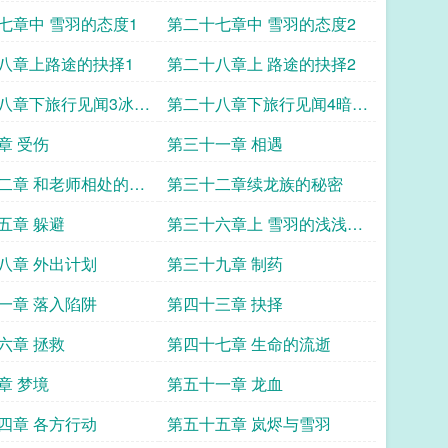
七章中 雪羽的态度1
第二十七章中 雪羽的态度2
八章上路途的抉择1
第二十八章上 路途的抉择2
八章下旅行见闻3冰湖
第二十八章下旅行见闻4暗影
森林篇
章 受伤
第三十一章 相遇
二章 和老师相处的日
第三十二章续龙族的秘密
篇三
五章 躲避
第三十六章上 雪羽的浅浅试
探1
八章 外出计划
第三十九章 制药
一章 落入陷阱
第四十三章 抉择
六章 拯救
第四十七章 生命的流逝
章 梦境
第五十一章 龙血
四章 各方行动
第五十五章 岚烬与雪羽