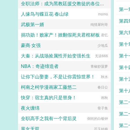
绝对不可能再吃佐樱这一口饭。那，
全职法师：成为黑教廷援交教徒的各位婊子
一封，从此我们再无瓜葛，我走我的
要不一起她！...
第一
阳光道，你只能走独木桥，要是越
人缘鸟与蝶豆花·春山绿
小磊子
momo
线，休怪我不客气！摄政王赶紧扶着
自家的娇妻乖，别闹，小心动了胎
第四
武极第一婿
纯情犀利哥
气...
第六
捐功勋！败家产！掀翻假死夫君棺材板
君忆
第十
豪商·女强
少地瓜
大秦：从战场捡属性开始变强长生
第十
无谅666
NBA：奇迹缔造者
青椒炒菠萝
第十
让你下山娶妻，不是让你震惊世界！
秋水
第十
柯南之柯学漫画家工藤悠二
春日公
第十
快穿：宿主真的只是替身！
画秋
第二
夜火缠绵
骨子鱼
常独
第二
全职高手之我有一个背后灵
倒转的白银钟
第二
凤女无双
芯玉姑娘