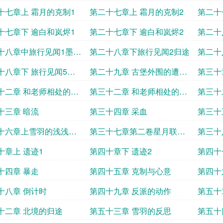
十七章上 霜月的克制1
第二十七章上 霜月的克制2
第二十
十七章下 逾白和岚烬1
第二十七章下 逾白和岚烬2
第二十
十八章中旅行见闻1墨焰
第二十八章下旅行见闻2归途
第二十
白
篇
十八章下 旅行见闻5月
第二十九章 古堡外围的遭遇
第三十
布篇
战
十二章 和老师相处的日
第三十二章 和老师相处的日
第三十
习篇一
子学习篇二
子学习
十三章 暗流
第三十四章 采血
第三十
十六章上雪羽的浅浅试
第三十七章第二卷星月联辉
第三十
逾和雪
十章上 遗迹1
第四十章下 遗迹2
第四十
十四章 暴走
第四十五章 克制与心意
第四十
十八章 倒计时
第四十九章 反派的动作
第五十
十二章 北境的归途
第五十三章 雪羽的反思
第五十