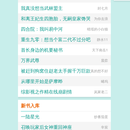
我真没想当武林盟主
封七月
和离王妃生四胞胎，无嗣皇家馋哭
为你去浪
四合院：我叫易中河
晴瑶的小白猫
重生九零：想当个富二代不过分吧
静水11
首长身边的机要秘书
天下南岳1
万界武尊
晨弈
被赶到狗窝住赵老太手握千万巨款
真的想不好
从哪里开始是萨摩晔
晞坞
综影视之作精在线崩剧情
岚家老二
新书入库
一陆星光
炒番茄蛋
召唤玩家后女神重回神座
辛宸