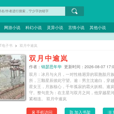
网游小说
科幻小说
灵异小说
言情小说
其他小说
XT电子书
>
双月中逾岚
双月中逾岚
作者：
锦瑟思年华
更新时间：2026-08-07 17:0
双月：冰月与火月，一对性格迥异的双胞胎月
所，三颗星辰彼此守望。逾：男主沈逾白，穿越星
星女王，月族核心，千年孤寂的霜火妖精。逾
守。整句意为：在主星与双月之间，他穿越星
紧相连。 双月中逾岚
手机访问
加入书架