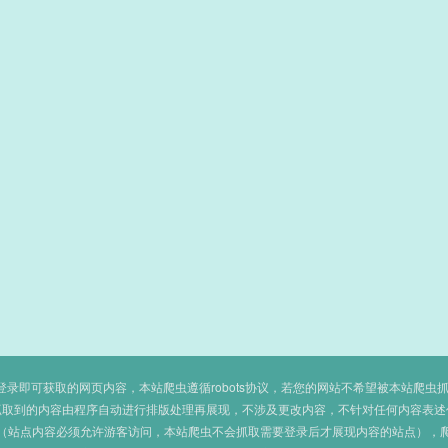
即可获取的网页内容，本站爬虫遵循robots协议，若您的网站不希望被本站爬虫抓取，可
抓取到的内容由程序自动进行排版处理再展现，不涉及更改内容，不针对任何内容表述
（站点内容必须允许游客访问，本站爬虫不会抓取需要登录后才展现内容的站点），