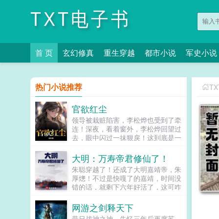
TXT电子书
首 页
玄幻修真
重生穿越
都市小说
军史小说
热门小说推荐
T
官欲红尘
领导被栽赃陷害，李松烨也受到了牵
连！深夜，看着窗外，李松烨回望过
去，眼中闪过一抹狠戾！这到底是一
场通天的富贵，还是暗流汹涌的漩
涡！...
大明：万寿帝君修仙了！
朱聪穿越了！还成了大明嘉靖帝，朱
厚熜！不过是快嘎了的嘉靖，时间没
错的话，就剩下六年好活了，这可咋
办？就在嘉靖看着自己这幅残躯心慌
不已的时候，却发现自己可以进入一
网游之剑释天下
方修仙世界于是，一个穿梭两界，修
昔日战神之神，失忆三年后再度苏