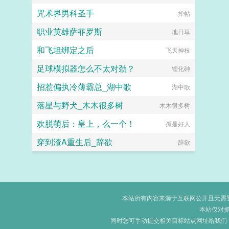
咒术界男科圣手
掸帖
职业英雄萨菲罗斯
地日草
和飞坦绑定之后
飞天神枝
足球模拟器怎么不太对劲？
锂化砷
招惹偏执冷薄霸总_湖中歌
湖中歌
落星与野犬_木木很多树
木木很多树
欢脱萌后：皇上，么一个！
孤是好人
穿到渣A重生后_辞欲
辞欲
本站所有内容来源于互联网公开且无需登录
本站仅对
同时您可手动提交相关目标站点网址给我们