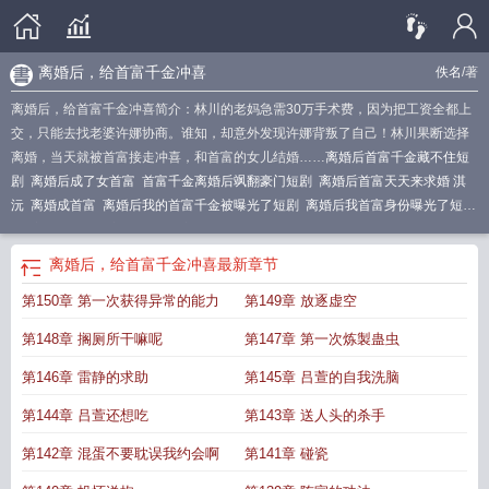
离婚后，给首富千金冲喜
佚名
/著
离婚后，给首富千金冲喜简介：林川的老妈急需30万手术费，因为把工资全都上
交，只能去找老婆许娜协商。谁知，却意外发现许娜背叛了自己！林川果断选择
离婚，当天就被首富接走冲喜，和首富的女儿结婚……
离婚后首富千金藏不住短
剧
离婚后成了女首富
首富千金离婚后飒翻豪门短剧
离婚后首富天天来求婚 淇
沅
离婚成首富
离婚后我的首富千金被曝光了短剧
离婚后我首富身份曝光了短
剧
离婚后我成首富千金
给首富千金冲喜 我糕呢
离婚后，给首富千金冲喜
最新章节
第150章 第一次获得异常的能力
第149章 放逐虚空
第148章 搁厕所干嘛呢
第147章 第一次炼製蛊虫
第146章 雷静的求助
第145章 吕萱的自我洗脑
第144章 吕萱还想吃
第143章 送人头的杀手
第142章 混蛋不要耽误我约会啊
第141章 碰瓷