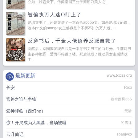
立鼎，雄霸天下。传闻秦国三公子秦诏乃美人之...
被偏执万人迷O盯上了
易璟穿书了，还是穿进了一本百合abopo文。如果易璟没记错，
这本po文的omega女主郁淼是个不折不扣的万人迷。...
反穿书后，千金大佬娇养反派自救了
觉醒后，秦陶陶发现自己是一本穿书文男主的白月光。生前对男
主各种跪舔，爱而不得跳了楼。死后就成了推动男女主感情戏
工...
最新更新
www.txtdzs.org
长安
Roxi
官路之谁与争锋
卷帘西风666
爱神降临（西幻np）
无餍
惊！开局成为大黑墓，当场被嘎
的雪莲
云升仙记
sbanjvko