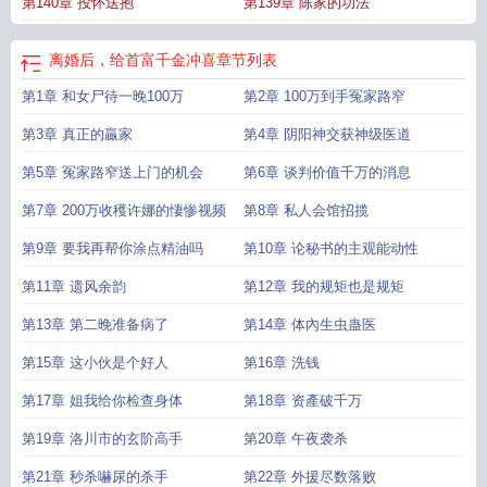
第140章 投怀送抱
第139章 陈家的功法
离婚后，给首富千金冲喜
章节列表
第1章 和女尸待一晚100万
第2章 100万到手冤家路窄
第3章 真正的贏家
第4章 阴阳神交获神级医道
第5章 冤家路窄送上门的机会
第6章 谈判价值千万的消息
第7章 200万收穫许娜的悽惨视频
第8章 私人会馆招揽
第9章 要我再帮你涂点精油吗
第10章 论秘书的主观能动性
第11章 遗风余韵
第12章 我的规矩也是规矩
第13章 第二晚准备病了
第14章 体內生虫蛊医
第15章 这小伙是个好人
第16章 洗钱
第17章 姐我给你检查身体
第18章 资產破千万
第19章 洛川市的玄阶高手
第20章 午夜袭杀
第21章 秒杀嚇尿的杀手
第22章 外援尽数落败