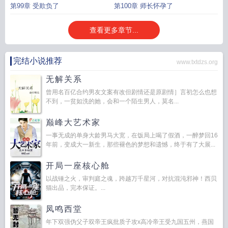
第99章 受欺负了
第100章 师长怀孕了
查看更多章节...
完结小说推荐
www.txtdzs.org
无解关系
曾用名百亿合约男友文案有改但剧情还是原剧情］言初怎么也想
不到，一贫如洗的她，会和一个陌生男人，莫名...
巅峰大艺术家
一事无成的单身大龄男马大宽，在饭局上喝了假酒，一醉梦回16
年前，变成大一新生，那些褪色的梦想和遗憾，终于有了大展...
开局一座核心舱
以战锤之火，审判庭之魂，跨越万千星河，对抗混沌邪神！西贝
猫出品，完本保证。...
凤鸣西堂
年下双强伪父子双帝王疯批质子攻x高冷帝王受九国五州，燕国