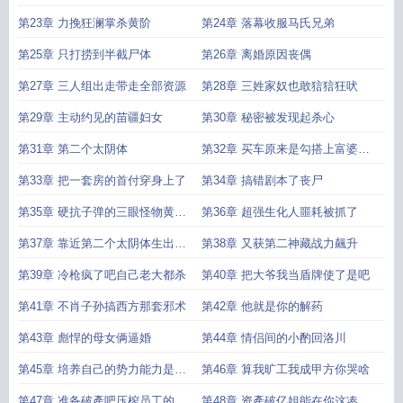
第23章 力挽狂澜掌杀黄阶
第24章 落幕收服马氏兄弟
第25章 只打捞到半截尸体
第26章 离婚原因丧偶
第27章 三人组出走带走全部资源
第28章 三姓家奴也敢狺狺狂吠
第29章 主动约见的苗疆妇女
第30章 秘密被发现起杀心
第31章 第二个太阴体
第32章 买车原来是勾搭上富婆了
啊
第33章 把一套房的首付穿身上了
第34章 搞错剧本了丧尸
第35章 硬抗子弹的三眼怪物黄阶
第36章 超强生化人噩耗被抓了
实力
第37章 靠近第二个太阴体生出反
第38章 又获第二神藏战力飆升
应
第39章 冷枪疯了吧自己老大都杀
第40章 把大爷我当盾牌使了是吧
第41章 不肖子孙搞西方那套邪术
第42章 他就是你的解药
第43章 彪悍的母女俩逼婚
第44章 情侣间的小酌回洛川
第45章 培养自己的势力能力是预
第46章 算我旷工我成甲方你哭啥
见未来
第47章 准备破產吧压榨员工的下
第48章 资產破亿姐能在你这凑合