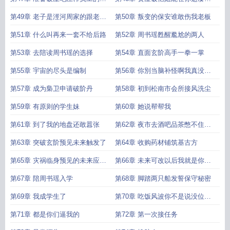
场
一晚吗
第49章 老子是涇河周家的跟老子
第50章 叛变的保安谁敢伤我老板
抢房
第51章 什么叫再来一套不给后路
第52章 周书瑶甦醒尷尬的两人
第53章 去陪读周书瑶的选择
第54章 直面玄阶高手一拳一掌
第55章 宇宙的尽头是编制
第56章 你別当脑补怪啊我真没想
那么多
第57章 成为梟卫申请破阶丹
第58章 初到松南市会所接风洗尘
第59章 有原则的学生妹
第60章 她说帮帮我
第61章 到了我的地盘还敢囂张
第62章 夜市去酒吧品茶憋不住要
衝关了
第63章 突破玄阶预见未来触发了
第64章 收购药材铺筑基古方
第65章 灾祸临身预见的未来应验
第66章 未来可改以后我就是你养
了
的一条狗
第67章 陪周书瑶入学
第68章 脚踏两只船发誓保守秘密
第69章 我成学生了
第70章 吃饭风波你不是说没位置
了吗
第71章 都是你们逼我的
第72章 第一次接任务