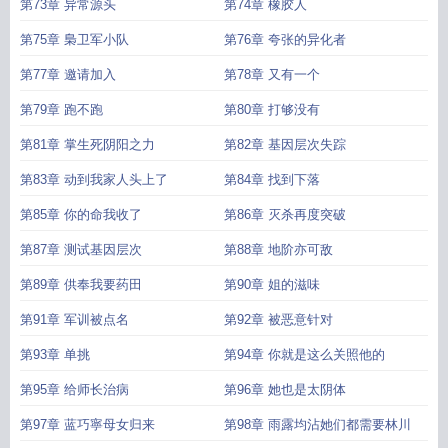
第73章 异常源头
第74章 橡胶人
第75章 梟卫军小队
第76章 夸张的异化者
第77章 邀请加入
第78章 又有一个
第79章 跑不跑
第80章 打够没有
第81章 掌生死阴阳之力
第82章 基因层次失踪
第83章 动到我家人头上了
第84章 找到下落
第85章 你的命我收了
第86章 灭杀再度突破
第87章 测试基因层次
第88章 地阶亦可敌
第89章 供奉我要药田
第90章 姐的滋味
第91章 军训被点名
第92章 被恶意针对
第93章 单挑
第94章 你就是这么关照他的
第95章 给师长治病
第96章 她也是太阴体
第97章 蓝巧寧母女归来
第98章 雨露均沾她们都需要林川