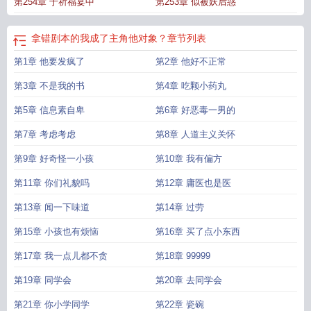
第254章 于祈福宴中
第253章 似被妖后惑
by圆圆圆的园
拿错剧本的我成了主角他对象?txt
主角是我爹[快穿
拿错剧本的我
成了主角他对象简介
拿错剧本的我成了主角他对象免费阅读圆圆圆的园
拿错剧
本的我成了主角他对象未删减版
拿错剧本后
拿错剧本的我成了主角他对象圆圆
拿错剧本的我成了主角他对象？
章节列表
圆的内容简介
拿错剧本的我成了主角他对象?百度
拿错剧本的我成了主角他对象
第1章 他要发疯了
第2章 他好不正常
免费阅读
拿错剧本后的我超神了
拿错剧本后我
拿错剧本后我超神了
拿错剧本
的我成了主角他对象? 主攻
拿错剧本的我成了主角他对象谁是攻
第3章 不是我的书
第4章 吃颗小药丸
第5章 信息素自卑
第6章 好恶毒一男的
第7章 考虑考虑
第8章 人道主义关怀
第9章 好奇怪一小孩
第10章 我有偏方
第11章 你们礼貌吗
第12章 庸医也是医
第13章 闻一下味道
第14章 过劳
第15章 小孩也有烦恼
第16章 买了点小东西
第17章 我一点儿都不贪
第18章 99999
第19章 同学会
第20章 去同学会
第21章 你小学同学
第22章 瓷碗