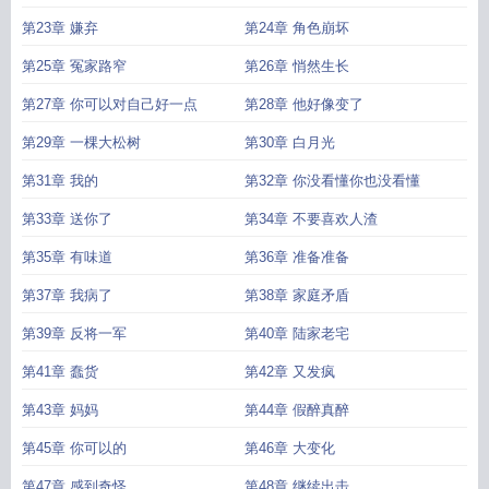
第23章 嫌弃
第24章 角色崩坏
第25章 冤家路窄
第26章 悄然生长
第27章 你可以对自己好一点
第28章 他好像变了
第29章 一棵大松树
第30章 白月光
第31章 我的
第32章 你没看懂你也没看懂
第33章 送你了
第34章 不要喜欢人渣
第35章 有味道
第36章 准备准备
第37章 我病了
第38章 家庭矛盾
第39章 反将一军
第40章 陆家老宅
第41章 蠢货
第42章 又发疯
第43章 妈妈
第44章 假醉真醉
第45章 你可以的
第46章 大变化
第47章 感到奇怪
第48章 继续出击