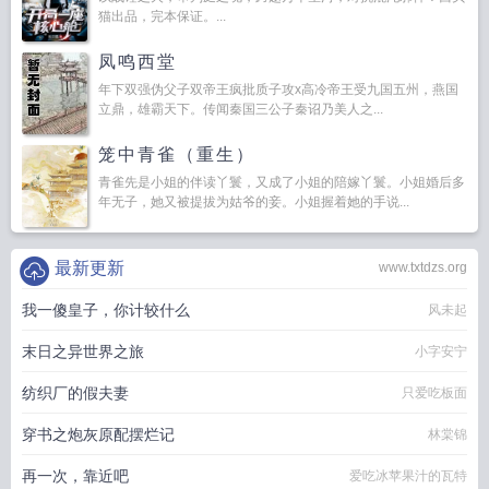
猫出品，完本保证。...
凤鸣西堂
年下双强伪父子双帝王疯批质子攻x高冷帝王受九国五州，燕国
立鼎，雄霸天下。传闻秦国三公子秦诏乃美人之...
笼中青雀（重生）
青雀先是小姐的伴读丫鬟，又成了小姐的陪嫁丫鬟。小姐婚后多
年无子，她又被提拔为姑爷的妾。小姐握着她的手说...
最新更新
www.txtdzs.org
我一傻皇子，你计较什么
风未起
末日之异世界之旅
小字安宁
纺织厂的假夫妻
只爱吃板面
穿书之炮灰原配摆烂记
林棠锦
再一次，靠近吧
爱吃冰苹果汁的瓦特