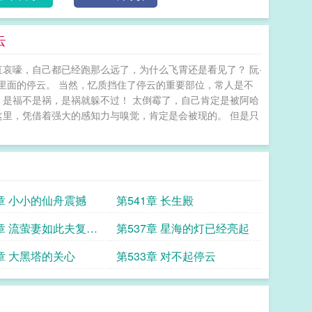
云
直哀嚎，自己都已经跑那么远了，为什么飞霄还是看见了？ 阮·
里面的停云。 当然，忆质挡住了停云的重要部位，常人是不
，是福不是祸，是祸就躲不过！ 太倒霉了，自己肯定是被阿哈
这里，凭借着强大的感知力与嗅觉，肯定是会被现的。 但是只
2章 小小的仙舟震撼
第541章 长生殿
8章 流萤妻如此夫复何
第537章 星海的灯已经亮起
4章 大黑塔的关心
第533章 对不起停云