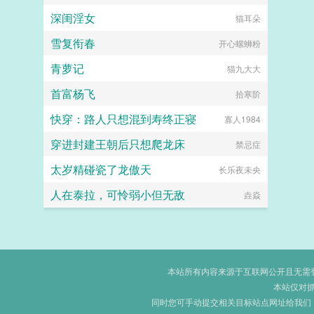
深闺淫女
猫耳朵
雪复衔春
开心螺蛳粉
青萝记
猫九大大
首富杨飞
拾寒阶
快穿：路人只想混到寿终正寝
寡人1984
穿进封建王朝后只想爬龙床
禁忌症
太岁精碰瓷了龙傲天
长乐夜未央
人在泰拉，可怜弱小但无敌
垚焱
本站所有内容来源于互联网公开且无需登录
本站仅对
同时您可手动提交相关目标站点网址给我们