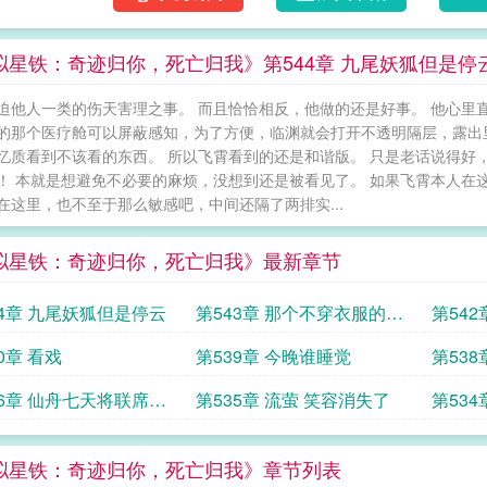
拟星铁：奇迹归你，死亡归我》第544章 九尾妖狐但是停
迫他人一类的伤天害理之事。 而且恰恰相反，他做的还是好事。 他心里
的那个医疗舱可以屏蔽感知，为了方便，临渊就会打开不透明隔层，露出
忆质看到不该看的东西。 所以飞霄看到的还是和谐版。 只是老话说得好
！ 本就是想避免不必要的麻烦，没想到还是被看见了。 如果飞霄本人在
在这里，也不至于那么敏感吧，中间还隔了两排实...
拟星铁：奇迹归你，死亡归我》最新章节
44章 九尾妖狐但是停云
第543章 那个不穿衣服的女
第54
人是谁
0章 看戏
第539章 今晚谁睡觉
第53
求
36章 仙舟七天将联席会
第535章 流萤 笑容消失了
第53
拟星铁：奇迹归你，死亡归我》章节列表