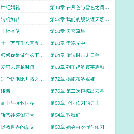
夜
章 世纪婚礼
第48章 在月色与雪色之间你
是绝色
章 转机如转
第52章 我们的舰队遮天蔽日
无论天上有几个太阳
章 丰饶令使
第56章 天穹流星
章 十一万五千八百零六
第60章 于晓光中
章 师傅你是做什么工作
第64章 旋转肘击末日兽
章 爱可以穿越时间
第68章 列车起航寰宇震动
章 这个忆泡比开拓之旅
第72章 拐跑布洛妮娅
哦
 绀海
第76章 第二次模拟出云星
章 高中生拯救世界
第80章 护世诏刀的刀主
章 斩恶神铸诏刀天
第84章 敬我们
章 拯救世界的意义
第88章 她会再次握住诏刀