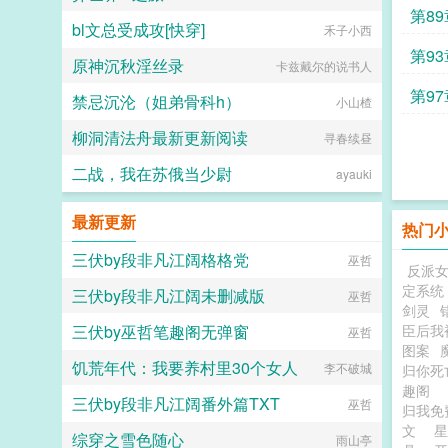
楚！又不差这点流量！只想搞事业男
第8
人也算事业先婚后爱双处双初...
bl文总受成攻[快穿]
禾子小西
第9
原神沉秋淫丝录
卡兹戴尔的说书人
第9
禁忌沉沦（姐弟骨科h）
小山楂
轮回
柳洞清法舟最新更新阅读
寻春续昼
二战，我在苏俄当少尉
ayauki
最新更新
热门
三伏by段非凡江阔格格党
巫哲
反派
定系统
三伏by段非凡江阔未删减版
巫哲
剑灵
三伏by巫哲笔趣阁无弹窗
臣后我
巫哲
图案
饥荒年代：我要养村里30个女人
李不破城
归你死
趣阁
三伏by段非凡江阔番外篇TXT
巫哲
归我
文
综穿之雪色随心
雨山亭