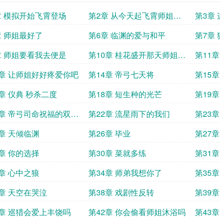
章 模拟开始飞霄登场
第2章 从今天起飞霄师姐我
第3章
罩着你
章 师姐最好了
第6章 临渊的爱与和平
第7章
士
章 师姐要看我去便是
第10章 桂花盛开那天师姐就
第11
回来了
3章 让师姐好好疼爱你吧
第14章 帝弓七天将
第15
7章 仪典 秒杀二度
第18章 短生种的光芒
第19
1章 帝弓司命祝福的双子
第22章 流星雨下的我们
第23
5章 天倾临渊
第26章 毕业
第27
9章 你的选择
第30章 菜就多练
第31
3章 心中之狼
第34章 师弟我想你了
第35
7章 天空在哭泣
第38章 戏剧性反转
第39章
1章 巡猎会爱上丰饶吗
第42章 你会偷看师姐沐浴吗
第43