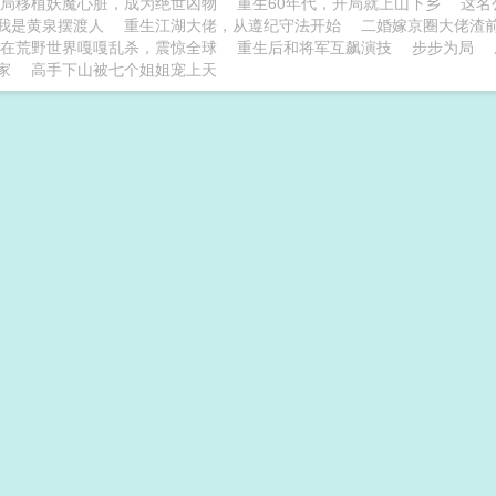
局移植妖魔心脏，成为绝世凶物
重生60年代，开局就上山下乡
这名
我是黄泉摆渡人
重生江湖大佬，从遵纪守法开始
二婚嫁京圈大佬渣
在荒野世界嘎嘎乱杀，震惊全球
重生后和将军互飙演技
步步为局
家
高手下山被七个姐姐宠上天