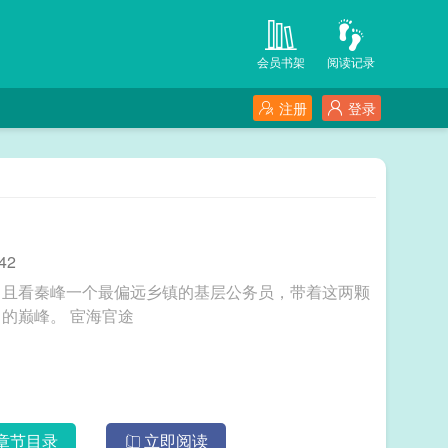
会员书架
阅读记录
注册
登录
42
。且看秦峰一个最偏远乡镇的基层公务员，带着这两颗
心怎么在尔虞我诈的权力游戏里一步步走向权力的巅峰。 宦海官途
章节目录
立即阅读