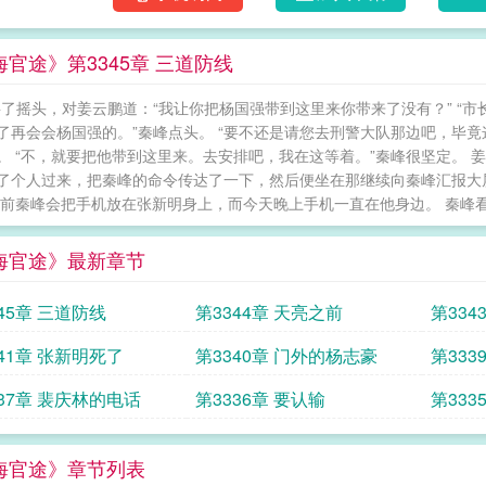
海官途》第3345章 三道防线
摇了摇头，对姜云鹏道：“我让你把杨国强带到这里来你带来了没有？” “市
了再会会杨国强的。”秦峰点头。 “要不还是请您去刑警大队那边吧，毕
。 “不，就要把他带到这里来。去安排吧，我在这等着。”秦峰很坚定。
了个人过来，把秦峰的命令传达了一下，然后便坐在那继续向秦峰汇报大
以前秦峰会把手机放在张新明身上，而今天晚上手机一直在他身边。 秦峰看了
海官途》最新章节
45章 三道防线
第3344章 天亮之前
第334
41章 张新明死了
第3340章 门外的杨志豪
第333
337章 裴庆林的电话
第3336章 要认输
第333
海官途》章节列表