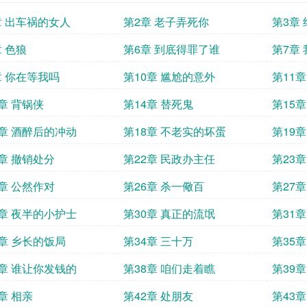
章 出车祸的女人
第2章 老子弄死你
第3章
章 色狼
第6章 到底得罪了谁
第7章
章 你在等我吗
第10章 尴尬的意外
第11
3章 背锅侠
第14章 替死鬼
第15章
7章 酒醉后的冲动
第18章 不老实的坏蛋
第19
1章 撤销处分
第22章 民政办主任
第23
5章 公然作对
第26章 杀一儆百
第27
9章 夜半的小护士
第30章 真正的流氓
第31
3章 乡长的饭局
第34章 三十万
第35
7章 谁让你发钱的
第38章 咱们走着瞧
第39
章 相亲
第42章 处朋友
第43