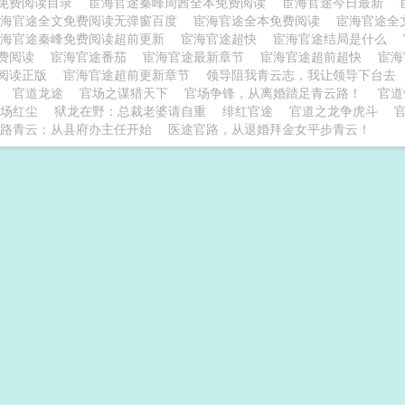
免费阅读目录
宦海官途秦峰周茜全本免费阅读
宦海官途今日最新
宦海官途全文免费阅读无弹窗百度
宦海官途全本免费阅读
宦海官途全
宦海官途秦峰免费阅读超前更新
宦海官途超快
宦海官途结局是什么
费阅读
宦海官途番茄
宦海官途最新章节
宦海官途超前超快
宦海
阅读正版
宦海官途超前更新章节
领导阻我青云志，我让领导下台去
官道龙途
官场之谋猎天下
官场争锋，从离婚踏足青云路！
官道
场红尘
狱龙在野：总裁老婆请自重
绯红官途
官道之龙争虎斗
路青云：从县府办主任开始
医途官路，从退婚拜金女平步青云！