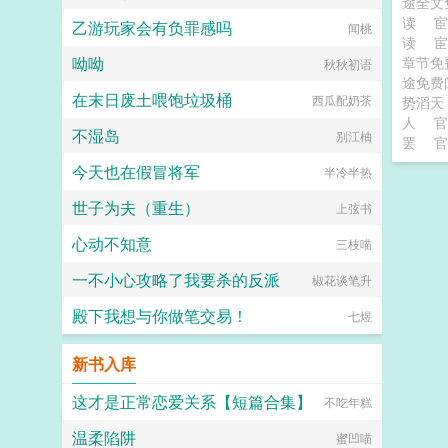
途全文
读
乙游玩家会有负罪感吗
闻桃
读
呦呦
章节免
秋秋初语
途免费
在末日废土喂饱垃圾桶
西瓜配奶茶
势滔天
人
官
不湿岛
别江柚
罢
官
今天也在假冒将军
半冷半热
世子为夫（重生）
上弦书
心动不知意
三枝喵
一不小心攻略了我要杀的反派
椒花谈笔升
殿下我想与你做笔交易！
七煜
新书入库
这才是正常恋爱关系【短篇合集】
不吃年糕
温柔陷阱
蜜凹喵