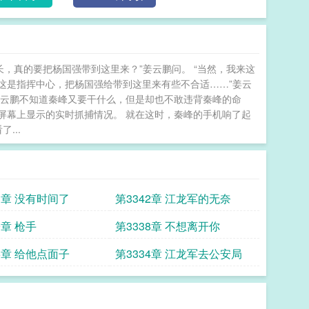
长，真的要把杨国强带到这里来？”姜云鹏问。 “当然，我来这
竟这是指挥中心，把杨国强给带到这里来有些不合适……”姜云
 姜云鹏不知道秦峰又要干什么，但是却也不敢违背秦峰的命
屏幕上显示的实时抓捕情况。 就在这时，秦峰的手机响了起
...
3章 没有时间了
第3342章 江龙军的无奈
9章 枪手
第3338章 不想离开你
5章 给他点面子
第3334章 江龙军去公安局