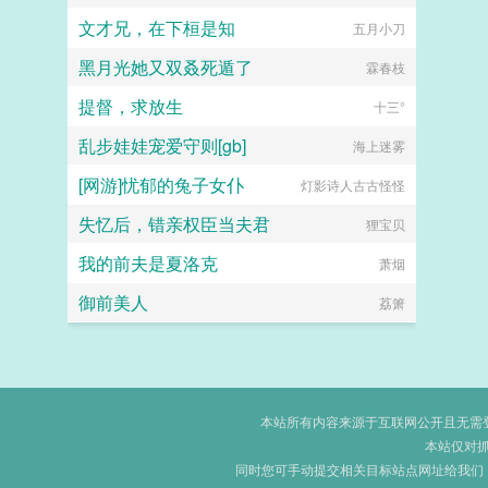
文才兄，在下桓是知
五月小刀
黑月光她又双叒死遁了
霖春枝
提督，求放生
十三°
乱步娃娃宠爱守则[gb]
海上迷雾
[网游]忧郁的兔子女仆
灯影诗人古古怪怪
失忆后，错亲权臣当夫君
狸宝贝
我的前夫是夏洛克
萧烟
御前美人
荔箫
本站所有内容来源于互联网公开且无需登录
本站仅对
同时您可手动提交相关目标站点网址给我们