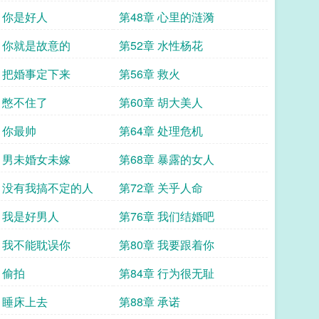
章 你是好人
第48章 心里的涟漪
章 你就是故意的
第52章 水性杨花
章 把婚事定下来
第56章 救火
章 憋不住了
第60章 胡大美人
 你最帅
第64章 处理危机
章 男未婚女未嫁
第68章 暴露的女人
章 没有我搞不定的人
第72章 关乎人命
章 我是好男人
第76章 我们结婚吧
章 我不能耽误你
第80章 我要跟着你
 偷拍
第84章 行为很无耻
章 睡床上去
第88章 承诺