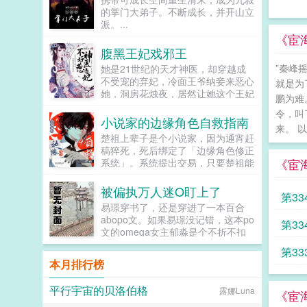
鸡犬。燕王端坐，临视睥睨，不怒而
的掌门大弟子。不断成长，并开山立
自威。二人对上视线，促狭中带着几
派。...
分挑衅，金阶玉殿便生了寒。那凤目
《宦
微眯，仍循着旧日称呼，质问声凛
腹黑王妃戏邪王
冽，吾儿，如今可要杀了寡人？秦诏
”秦峰
她是21世纪的天才神医，却穿越成
俯身，骤然折膝跪了下去往日隐忍换
不受宠的弃妃，冷面王爷纳妾来恶心
作桀骜，锋锐眉眼经年淬炼，越发显
就是为
她，洞房花烛夜，居然让她这个王妃
得狠厉，但唇角柔情却化作了一抹
鹏为难
去伺候，想羞辱她是吧？行啊！她拿
笑，未免舍不得。哦？宫城十里，凤
令，叫
着几面旗子，对着床头摇旗呐...
冠霞帔，金银珠玉贯满箱，另有玺印
小说家的边缘角色自救指南
来。 
一枚，权作信礼。儿臣秦诏笑的璀
楚祖上辈子是个小说家，因为通宵赶
璨，忽又改了口，朕，是来迎娶您回
稿猝死，死后绑定了「边缘角色修正
家的。前期日常卖惨求宠博取父王怜
《宦
系统」。系统提出交易，只要楚祖能
爱的质子攻x每天外冷内热宠溺带娃
扮演并修正那些被读者讨厌的边缘角
的后爹受后期装乖假寐豺狼帝王攻x
色，他就能重获新生。楚祖改人设是
被偏执万人迷O盯上了
高冷美强囚凤帝王受食用注意■时代
第33
吧？老擅长了！第一本读者A你可以
架春秋平行时期，称呼及势力地图有
易璟穿书了，还是穿进了一本百合
让反派降智，但你最好不要做梦觉得
私设。双方无任何亲缘关系，质子到
abopo文。如果易璟没记错，这本po
第33
读者也会降智，很难懂吗？还是读者
他国后，称国君为父王。■端水互宠
文的omega女主郁淼是个不折不扣
A靠靠靠！早说是大佬的局中局中局
相爱相杀年龄差7岁年下强强身心
的万人迷。所有见过郁淼的alpha都
啊！！祖爹！对不起！是我说话太大
第3
1v1欢迎收藏作者鞠躬jpg其他预收
无法克制对郁淼强取豪夺的冲动，即
声了！！第二本读者B狗塑适可而
本月排行榜
（作者广告位3啵啵）■古耽戎马踏
使郁淼自己性格冷淡对那种事完全没
止，就算你重复强调五百次他是可爱
秋棠心狠手辣权臣攻x老谋深算谋士
有兴趣，剧情也总会拐到那个方向，
狗狗，但我只看到了一只舔狗，还是
平行宇宙的贝洛伯格
露娜Luna
受权臣技能之伺候娇生惯养的公子哥
而且每隔两三章会就换一批alpha，
《宦
不会汪汪叫的那种。还是读者B起猛
儿。■古耽照我满怀冰雪忠犬糙汉暗
刺激得不行。穿到一切开始之前，易