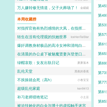
掉了抑制剂，处理掉了一直在烦她的
alpha，脆弱的靠进了易璟怀里璟
第4
万人嫌转修无情道，父子火葬场了！
金砚砚
璟，我难受。帮帮我1始终1v12超听
话小狗攻amp主人级别涩涩的诱受3
第4
女a无挂件2023725文案已截图备
本周收藏榜
份。...
第5
对指挥官抱有热烈感情的大凤，在指挥官被迫出差的一年中被黑人用媚药和甜言蜜语玩弄成满身刺青的媚黑婊子
第5
转生在没有伦理观的扶她世界
IceHenTaiStar
Kyle
第6
爆奸调教身材极品的高冷女神和清纯白袜甜妹留学生，射满她们的鞋柜里的高跟鞋和小皮鞋
第6
在清晨的办公桌下被魅魔贤妻兴登堡口交，夜晚在宴会厅角落的鞋交
ni1l
绿帽哀歌：女友出轨日记
第6
火锅气候
萧萧落木
乱伦天堂
黑夜的香蕉
第7
不挨操就会死（高h）
小卷宝宝
第7
超级乱伦家庭
ken9413
第8
补习老师猎艳笔记
小土豆
第8
被迫扶她化的白金与博士的虚拟触手迷宫