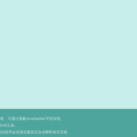
通过屏蔽novelspider字段实现。
任何立场。
爬虫程序会依据负载状态自动爬取相关页面。