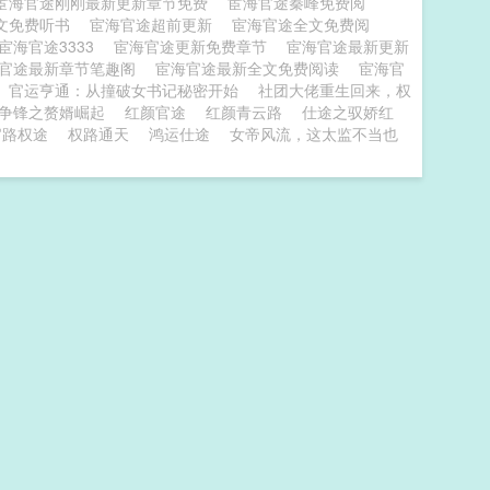
宦海官途刚刚最新更新章节免费
宦海官途秦峰免费阅
文免费听书
宦海官途超前更新
宦海官途全文免费阅
宦海官途3333
宦海官途更新免费章节
宦海官途最新更新
官途最新章节笔趣阁
宦海官途最新全文免费阅读
宦海官
官运亨通：从撞破女书记秘密开始
社团大佬重生回来，权
争锋之赘婿崛起
红颜官途
红颜青云路
仕途之驭娇红
官路权途
权路通天
鸿运仕途
女帝风流，这太监不当也