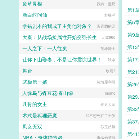
了，看到无敌阳光开朗大狗狗了，哪
废草灵根
我有一壶奶
卫攻x狠戾变态王爷受被王爷一个巴
璟见到了还没有经历过任何情节的郁
里能领养，阿祖！我也要养阿祖！！
第1
掌扇爽了。■古耽误我秦楼约高冷闷
淼。青灰亚麻色的分层长卷发，神态
第三本读者C作者生活这么不如意，
新白蛇问仙
舒楠泽
骚大将军x骄扬富贵小少爷被老婆倒
有些病弱，眼波迷蒙猫一样慵懒仿佛
一定要搞这么五毒俱全的角色？写不
追又放弃，将军等会，小祖宗哎！■
含着水似的，远远一眼望过来就能令
第5
出来东西找个班上吧。还是读者
拿错剧本的我成了主角他对象？
圆圆圆的园
东幻众神审判日疯批大佬x高冷之花
人神魂颠倒。看着郁淼靠在窗边，衬
CMD，祖神，我可真该死啊！第四
为神清路的蓝星5s指挥长军官权昼，
衫领口微张表情淡漠地用淡色的唇瓣
第9
本第五本第六本楚祖怎么样，虽然演
大秦：从战场捡属性开始变强长生
无谅666
遇到一个顶级疯批罪犯。想杀我？试
吞吐烟雾，易璟缓缓向写出郁淼的作
的一般，但我改得还行吧？系统你知
试接吻吗？■现耽第13个治疗师狂躁
者献上膝盖。难怪文中那些alpha要
道什么叫边缘角色吗？人气大爆角色
第1
一人之下：一人往矣
英雄骑士
失眠的霸总，被手段高超的pua心理
发疯，她看了也忍不住想喊姐姐请让
算什么边缘角色啊！！！TIPS12100
治疗师狠狠拿捏。老婆把我的精神病
我贴一下啊！郁淼有一个秘密。她知
存稿箱吐章节，偶尔抽空改错字2警
让你下山娶妻，不是让你震惊世界！
第1
秋水
治成了恋爱脑...
道未来会发生的所有事。那期间每一
惕祖哥感情牌，他是个狠人3wb短不
个alpha的样子她都记得。易璟到来
拉揪，随机掉落祖哥CG4论坛都会标
舞台
玫雨?
第2
之前，郁淼每天都在数着日子等着复
注发言时间，精确到秒，有用5是想
仇，因此她清楚的知道易璟不是这个
简单尝试各种题材的产物，专栏预收
武极第一婿
纯情犀利哥
世界的人。但是易璟太可爱了。她是
第2
有各个题材，收收菜呗w...
她世界里唯一的正常人，不会忽然发
人缘鸟与蝶豆花·春山绿
momo
疯对她强取豪夺，也不会利用信息素
第2
在各种地方侮辱一样地占有，还会默
凡骨的女主
壹更大师
不作声地带她绕开所有的剧情点。因
第3
为易璟，上辈子那些恶心的alpha没
术式是狐狸恶魔
我不想死在二十岁
有一个能来到她的面前。郁淼爱易
第3
璟。只是易璟总是不开窍，每次亲近
凤女无双
芯玉姑娘
她到最后都会弹开，即使她说她愿
意。于是在情热期那天，郁淼提前丢
第41
NBA：奇迹缔造者
青椒炒菠萝