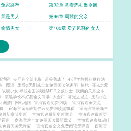
章 冤家路窄
第92章 拿着鸡毛当令箭
章 我是男人
第96章 周茜的父亲
章 偷情男女
第100章 卖弄风骚的女人
新境阶
丧尸狗全部电影
道爷我成了
心理学教授箱庭疗法
略一图流
废后gl无删减全文免费阅读笔趣阁
椿杙
暮光之爱
战舰少女 寻找走丢的舰娘NTR之威尔士
我俩的关系全本
1
腹黑学长不好惹全文阅读
大金厂
暮光之城之
废后gl在
ag地图
网站地图
宦海官途免费阅读
宦海官途全文免
免费
宦海官途秦峰胡佳云免费阅读提前看
宦海官途最新全
途最新章节更新
宦海官途最新更新章节
宦海官途最新更
里看完
宦海官途全文免费阅读最新章节
宦海官途秦峰胡佳
文免费阅读无弹窗
宦海官途全文免费阅读无弹窗
宦海官