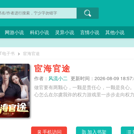
网游小说
科幻小说
灵异小说
言情小说
其他小说
XT电子书
>
宦海官途
宦海官途
作者：
风流小二
更新时间：2026-08-09 18:57:
做官要有两颗心，一颗是责任心，一颗是良心
手机访问
加入书架