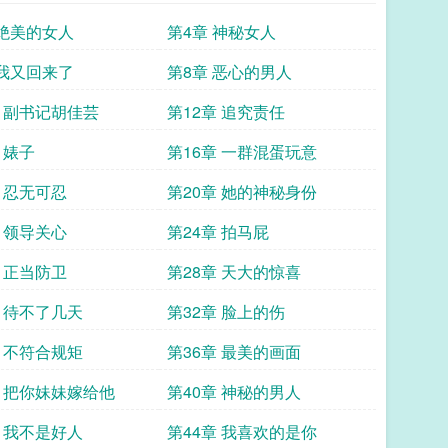
 绝美的女人
第4章 神秘女人
 我又回来了
第8章 恶心的男人
章 副书记胡佳芸
第12章 追究责任
 婊子
第16章 一群混蛋玩意
章 忍无可忍
第20章 她的神秘身份
章 领导关心
第24章 拍马屁
章 正当防卫
第28章 天大的惊喜
章 待不了几天
第32章 脸上的伤
章 不符合规矩
第36章 最美的画面
章 把你妹妹嫁给他
第40章 神秘的男人
章 我不是好人
第44章 我喜欢的是你