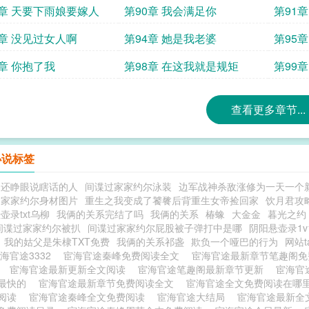
9章 天要下雨娘要嫁人
第90章 我会满足你
第91
3章 没见过女人啊
第94章 她是我老婆
第95
7章 你抱了我
第98章 在这我就是规矩
第99
查看更多章节...
小说标签
人还睁眼说瞎话的人
间谍过家家约尔泳装
边军战神杀敌涨修为一天一个
过家家约尔身材图片
重生之我变成了饕餮后背重生女帝捡回家
饮月君攻
壶录txt乌柳
我俩的关系完结了吗
我俩的关系
椿蟓
大金金
暮光之约
间谍过家家约尔被扒
间谍过家家约尔屁股被子弹打中是哪
阴阳悬壶录1v
我的姑父是朱棣TXT免费
我俩的关系祁盏
欺负一个哑巴的行为
网站t
海官途3332
宦海官途秦峰免费阅读全文
宦海官途最新章节笔趣阁
费
宦海官途最新更新全文阅读
宦海官途笔趣阁最新章节更新
宦海官
最快的
宦海官途最新章节免费阅读全文
宦海官途全文免费阅读在哪
费阅读
宦海官途秦峰全文免费阅读
宦海官途大结局
宦海官途最新全