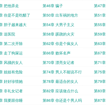
5章 把他弄走
第46章 骗子
第47
9章 你是不是吃醋了
第50章 出车祸的地方
第51
3章 胆子越来越大
第54章 大男子主义
第55
7章 送医院
第58章 蹊跷的火灾
第59
1章 第二次开除
第62章 你是个疯女人
第63章
5章 走了狗屎运
第66章 败坏名声
第67
9章 风骚的女人
第70章 漂亮女记者
第71
3章 姐姐有危险
第74章 男人不能说不行
第75
7章 好好珍惜她
第78章 最适合的女人
第79
1章 非礼女记者
第82章 应该做点什么
第83章
5章 我要跟你睡
第86章 你还是个男人吗
第87