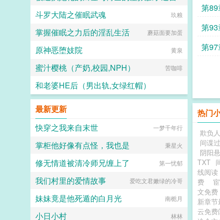
第8
斗罗大陆之催眠武魂
白虚
玖粮
第9
掌握催眠之力后的淫乱生活
蘑菇面要加蛋
第9
原神恶堕妓院
黄泉
蜜汁樱桃（产奶,校园,NPH）
苦咖啡
和老婆HE后（男出轨,女绿红帽）
一百个小草莓
最新更新
热门
快穿之我来自末世
一梦千年行
欺负
间谍
掌柜他好像有点怪，我也是
秉星火
阴阳悬
修无情道被清冷师兄缠上了
TXT
第一忧郁
线阅读
我们村里的爱情故事
爱吃文君嫩绿的冷哥
费
宦
文免
妹妹竟是他死遁的白月光
南栀月
新章节
云免
小日小村
林林