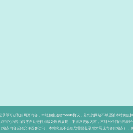
即可获取的网页内容，本站爬虫遵循robots协议，若您的网站不希望被本站爬虫抓取，可
抓取到的内容由程序自动进行排版处理再展现，不涉及更改内容，不针对任何内容表述
（站点内容必须允许游客访问，本站爬虫不会抓取需要登录后才展现内容的站点），