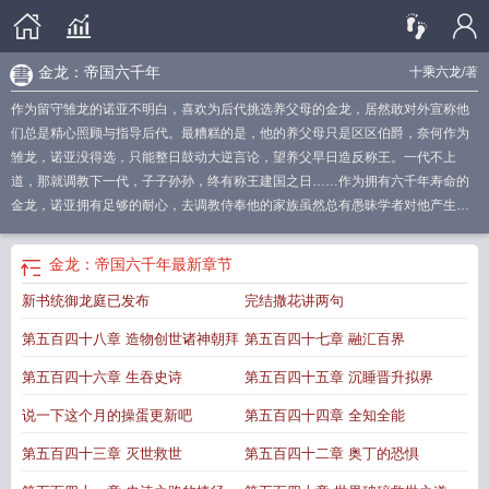
金龙：帝国六千年
十乘六龙
/著
作为留守雏龙的诺亚不明白，喜欢为后代挑选养父母的金龙，居然敢对外宣称他
们总是精心照顾与指导后代。最糟糕的是，他的养父母只是区区伯爵，奈何作为
雏龙，诺亚没得选，只能整日鼓动大逆言论，望养父早日造反称王。一代不上
道，那就调教下一代，子子孙孙，终有称王建国之日……作为拥有六千年寿命的
金龙，诺亚拥有足够的耐心，去调教侍奉他的家族虽然总有愚昧学者对他产生误
解，将他称为弑君者之师，践踏王权之龙，但在千年岁月流逝下，也不乏有贤人
将他赞为皇龙，圣龙。而数量更为庞大的帝国百族则将他称为黄金时代的开创
金龙：帝国六千年
最新章节
者，普照帝国的不朽炽阳，渴望他的摄政，执掌帝国
金龙国帝明熙
金龙帝国六千
新书统御龙庭已发布
完结撒花讲两句
年起点
金龙帝国六千年首发
金龙帝国六千年 txt精校版
金龙帝国六千年笔趣阁
TXT
金龙国
金龙帝国六千年TXT
金龙帝国六千年篱笆好文学
金龙帝国六千年百
第五百四十八章 造物创世诸神朝拜
第五百四十七章 融汇百界
度百科
金龙帝国六千年无防盗无广告
金龙王帝天
金龙国百科
金龙大帝是哪位
神仙
金龙帝国六千年免费阅读
金龙帝国六千年最新章节
金龙帝国六千年作者十
第五百四十六章 生吞史诗
第五百四十五章 沉睡晋升拟界
乘六龙
金龙帝国六千年 txt
金龙帝国六千年全文免费阅读
金龙帝国六千年的第
说一下这个月的操蛋更新吧
第五百四十四章 全知全能
十一章 大精灵
金龙帝国六千年笔趣阁
金龙大帝
金龙帝国六千年 十乘六龙
金龙
帝国六千年无错
金龙帝国六千年 最新章节 无弹窗
金龙帝国六千年txt
第五百四十三章 灭世救世
第五百四十二章 奥丁的恐惧