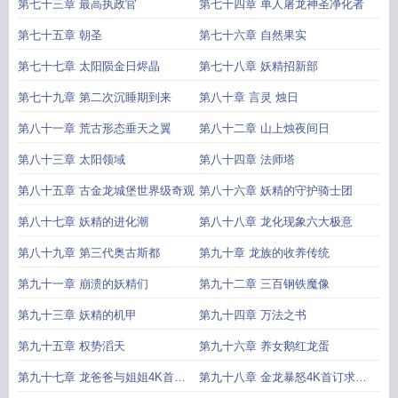
第七十三章 最高执政官
第七十四章 单人屠龙神圣净化者
第七十五章 朝圣
第七十六章 自然果实
第七十七章 太阳陨金日烬晶
第七十八章 妖精招新部
第七十九章 第二次沉睡期到来
第八十章 言灵 烛日
第八十一章 荒古形态垂天之翼
第八十二章 山上烛夜间日
第八十三章 太阳领域
第八十四章 法师塔
第八十五章 古金龙城堡世界级奇观
第八十六章 妖精的守护骑士团
第八十七章 妖精的进化潮
第八十八章 龙化现象六大极意
第八十九章 第三代奥古斯都
第九十章 龙族的收养传统
第九十一章 崩溃的妖精们
第九十二章 三百钢铁魔像
第九十三章 妖精的机甲
第九十四章 万法之书
第九十五章 权势滔天
第九十六章 养女鹅红龙蛋
第九十七章 龙爸爸与姐姐4K首订
第九十八章 金龙暴怒4K首订求支