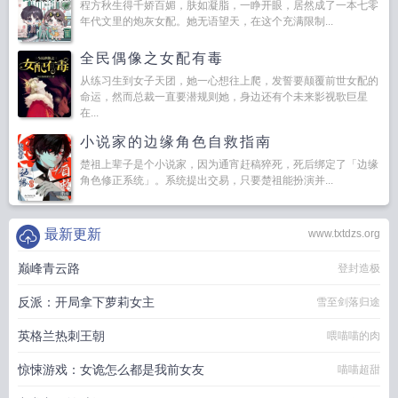
程方秋生得千娇百媚，肤如凝脂，一睁开眼，居然成了一本七零
年代文里的炮灰女配。她无语望天，在这个充满限制...
全民偶像之女配有毒
从练习生到女子天团，她一心想往上爬，发誓要颠覆前世女配的
命运，然而总裁一直要潜规则她，身边还有个未来影视歌巨星
在...
小说家的边缘角色自救指南
楚祖上辈子是个小说家，因为通宵赶稿猝死，死后绑定了「边缘
角色修正系统」。系统提出交易，只要楚祖能扮演并...
最新更新
www.txtdzs.org
巅峰青云路
登封造极
反派：开局拿下萝莉女主
雪至剑落归途
英格兰热刺王朝
喂喵喵的肉
惊悚游戏：女诡怎么都是我前女友
喵喵超甜