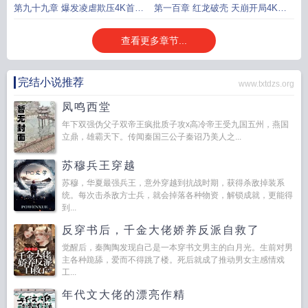
求支持
持
第九十九章 爆发凌虐欺压4K首订
第一百章 红龙破壳 天崩开局4K首
求支持
订求支持
查看更多章节...
完结小说推荐
www.txtdzs.org
凤鸣西堂
年下双强伪父子双帝王疯批质子攻x高冷帝王受九国五州，燕国
立鼎，雄霸天下。传闻秦国三公子秦诏乃美人之...
苏穆兵王穿越
苏穆，华夏最强兵王，意外穿越到抗战时期，获得杀敌掉装系
统。每次击杀敌方士兵，就会掉落各种物资，解锁成就，更能得
到...
反穿书后，千金大佬娇养反派自救了
觉醒后，秦陶陶发现自己是一本穿书文男主的白月光。生前对男
主各种跪舔，爱而不得跳了楼。死后就成了推动男女主感情戏
工...
年代文大佬的漂亮作精