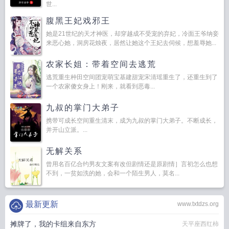
世...
腹黑王妃戏邪王
她是21世纪的天才神医，却穿越成不受宠的弃妃，冷面王爷纳妾
来恶心她，洞房花烛夜，居然让她这个王妃去伺候，想羞辱她...
农家长姐：带着空间去逃荒
逃荒重生种田空间团宠萌宝基建甜宠宋清瑶重生了，还重生到了
一个农家傻女身上！刚来，就看到恶毒...
九叔的掌门大弟子
携带可成长空间重生清末，成为九叔的掌门大弟子。不断成长，
并开山立派。...
无解关系
曾用名百亿合约男友文案有改但剧情还是原剧情］言初怎么也想
不到，一贫如洗的她，会和一个陌生男人，莫名...
最新更新
www.txtdzs.org
摊牌了，我的卡组来自东方
天平座西红柿