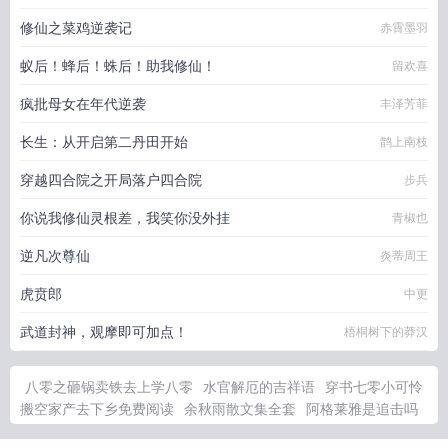
修仙之菜鸡逆袭记
赤霄墨羽
蚁后！蜂后！蛛后！助我修仙！
留欢喜
疯批母女在年代逆袭
丰泽芳菲
长生：从开启第二丹田开始
鹊上南枝
穿越四合院之开局落户四合院
步兵
你说我修仙灵根差，我笑你没外挂
青椒也
逆凡次尊仙
炎蒂周王
虎贲郎
中更
武道封神，观摩即可加点！
梧桐树下的莽汉
八零之砸锅卖铁去上学八零
水官解厄的吉祥语
穿书七零小可怜
搬空家产去下乡免费阅读
余秋雨散文集全套
阿格莱雅是追击吗
水官解厄怎么用最有效
余秋雨散文集全文
温知意傅司琛全文免