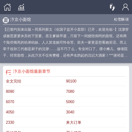
汴京小面馆
松雪酥
/著
【已签约实体出版～同系列新文《在国子监开小卖部》已开，欢迎光临~】沈渺穿
成被恶婆婆休弃的下堂妻。原主爹娘早逝，只留下一间烧毁倒闭的面馆。还有两
个险些饿死的幼弟幼妹。人人皆道她可怜命苦。前夫一家更是想看她笑话。而上
辈子祖孙三代都是厨子的沈渺:……这不巧了么，专业对口了。摆小摊儿、修缮院
子、经营面馆，从此汴京不仅有樊楼，还有声名鹊起的沈记大酒家！***谢祁是个
命硬难杀的倒霉蛋，外出办差，先遇盗，后遭骗，身无分文投靠姨母家，却意外
发现多年未见的未婚妻表姐已有身孕。身心俱疲回到汴京，多日不知食滋味，直
汴京小面馆
最新章节
到偶然路过金梁桥上一家小摊儿。买了个烤馒头，一口下去，烦忧顿解。“真好
全文完结
90100
吃。”——原来我平生所有好运，皆是为遇见你。【餐前必读】1.架空宋朝，私设
如山，全是虚构。2.情绪稳定倒霉男主vs勤快大力姐姐女主（姐弟恋）3.美食经
8090
7080
营，市井温馨生活日常，养鸡撸狗，有感情线，有群像，日常较多。4.日更，每
日零点，防盗为70％。
汴京小面馆松雪酥txt
汴京小面馆by松雪酥TXT
汴京小面
6070
5060
馆TXT百度
汴京小面馆百度txt
汴京小面馆by松雪酥
汴京小面馆松雪酥百度
汴
4050
3040
京小面馆讲的什么
汴京小面馆讲什么
汴京小面馆txt
汴京小面馆晋江
汴京小面
馆全文阅读
汴京小面馆番外
汴京小面馆 百度
汴京小面馆txt百度
老城街小
2330
来大订单
面
汴京小面馆百度
汴京小面馆松雪酥免费
汴京小面馆番外篇无防盗
汴京小面