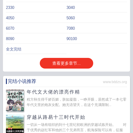
2330
3040
4050
5060
6070
7080
8090
90100
全文完结
查看更多章节...
完结小说推荐
www.txtdzs.org
年代文大佬的漂亮作精
程方秋生得千娇百媚，肤如凝脂，一睁开眼，居然成了一本七零
年代文里的炮灰女配。她无语望天，在这个充满限制...
穿越从路易十三时代开始
一切从一场有组织的到十七世纪初欧洲的穿越试炼开始。 对
于优秀的赵红军和他的三个兄弟而言，航海探险可以有，征服