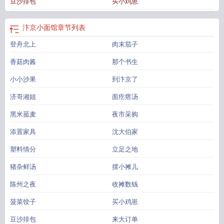
豆沙排包
买小鸡崽
馆免费阅读
汴京小面馆有声书
汴京小面馆完整版
汴京小面馆TXT
汴京小面馆
松雪酥笔趣阁
汴京小面馆全文免费阅读
汴京小面馆 笔趣阁
汴京小面馆笔趣阁
全免费
汴京小面馆txt百度番外
汴京小面馆松雪酥
汴京小面馆
章节列表
登舟北上
肉末茄子
香菇肉酱
那个书生
小小沙果
到汴京了
济哥湘姐
面疙瘩汤
黑米菰麦
夜市采购
添置家具
沈大伯家
塑料情分
立足之地
猪杂鲜汤
摆小摊儿
陈州之夜
收摊数钱
菠菜饺子
买小鸡崽
豆沙排包
来大订单