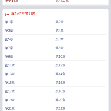
第4418章
第4417章
谁
葬仙棺3146章在线阅读
葬仙棺笔趣阁
葬仙棺免费
葬仙棺男主娶了几个老
婆
葬仙棺动漫第二季全集陆天命
葬仙棺2最新章节更新情况汇总
葬仙棺第一季
全集
葬仙棺免费阅读
葬仙棺动漫第一季全集
葬仙棺陆天命第二季
葬仙棺 执笔
葬仙棺
章节列表
人
葬仙棺的十二个等级
镇天棺
葬仙棺剧情介绍
葬仙棺境界划分大全
葬仙棺叶
第1章
第2章
天命
葬仙棺陈天命修炼境界划分
葬仙棺陆天命境界
葬仙棺114中文网
葬仙棺
陆天命百度百科
葬仙棺白衣女帝 是谁
葬仙棺全文
葬仙棺TXT全本最新章节
葬
第3章
第4章
仙棺陈天命
葬仙棺陆天命完结版
葬仙棺 陆天命
葬仙棺陆天命免费阅读1356
章
第5章
葬仙棺第一季
葬仙棺笫二季
葬仙棺全文免费阅读
第6章
葬仙棺阅读全
葬仙棺执笔
人百度百科
葬仙棺最新章节
葬仙棺短剧合集
葬仙棺完结版免费阅读
葬仙棺女
第7章
第8章
主角
葬仙棺陆天命最新章节更新时间表
葬仙棺境界划分
葬仙棺第二集在线观看
视频
葬仙棺陆天命免费阅读
葬仙棺陆天命东华
葬仙棺陆天命笔趣阁
葬仙棺结
第9章
第10章
局是什么
葬仙棺女主有几个
葬仙棺女主
葬仙棺第二季高清无删减
葬仙棺有几
第11章
第12章
个女主角
葬仙棺最新
葬仙棺执笔人
葬仙棺TXT
葬仙棺百科
葬仙棺执笔人最新
章节
第13章
第14章
第15章
第16章
第17章
第18章
第19章
第20章
第21章
第22章