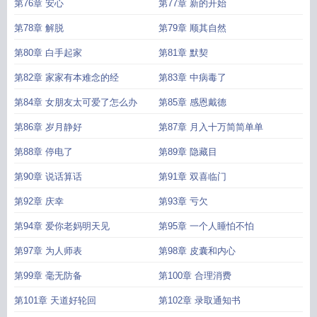
第76章 安心
第77章 新的开始
第78章 解脱
第79章 顺其自然
第80章 白手起家
第81章 默契
第82章 家家有本难念的经
第83章 中病毒了
第84章 女朋友太可爱了怎么办
第85章 感恩戴德
第86章 岁月静好
第87章 月入十万简简单单
第88章 停电了
第89章 隐藏目
第90章 说话算话
第91章 双喜临门
第92章 庆幸
第93章 亏欠
第94章 爱你老妈明天见
第95章 一个人睡怕不怕
第97章 为人师表
第98章 皮囊和内心
第99章 毫无防备
第100章 合理消费
第101章 天道好轮回
第102章 录取通知书