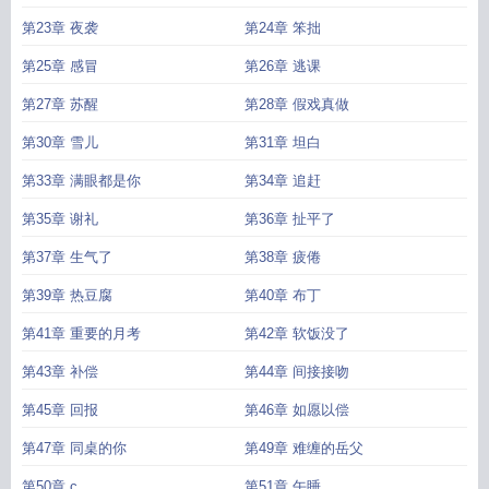
第23章 夜袭
第24章 笨拙
第25章 感冒
第26章 逃课
第27章 苏醒
第28章 假戏真做
第30章 雪儿
第31章 坦白
第33章 满眼都是你
第34章 追赶
第35章 谢礼
第36章 扯平了
第37章 生气了
第38章 疲倦
第39章 热豆腐
第40章 布丁
第41章 重要的月考
第42章 软饭没了
第43章 补偿
第44章 间接接吻
第45章 回报
第46章 如愿以偿
第47章 同桌的你
第49章 难缠的岳父
第50章 c
第51章 午睡