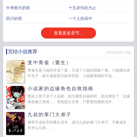
中考那天的雨
十五岁到此为止
四川的雨
一个人的高中
查看更多章节...
完结小说推荐
www.txtdzs.org
笼中青雀（重生）
青雀先是小姐的伴读丫鬟，又成了小姐的陪嫁丫鬟。小姐婚后多
年无子，她又被提拔为姑爷的妾。小姐握着她的手说...
小说家的边缘角色自救指南
楚祖上辈子是个小说家，因为通宵赶稿猝死，死后绑定了「边缘
角色修正系统」。系统提出交易，只要楚祖能扮演并...
九叔的掌门大弟子
携带可成长空间重生清末，成为九叔的掌门大弟子。不断成长，
并开山立派。...