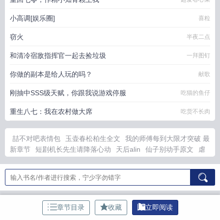
小高调[娱乐圈]
喜粒
窃火
半夜二点
和清冷宿敌指挥官一起去捡垃圾
一拜图钉
你做的副本是给人玩的吗？
献歌
刚抽中SSS级天赋，你跟我说游戏停服
吃猫的鱼仔
重生八七：我在农村做大席
吃货不长肉
喆不对吧表情包
玉壶春松柏生全文
我的师傅每到大限才突破 最
新章节
短剧机长先生请降落心动
天后alin
仙子别动手原文
虐
文里的女配
主角转世九次
精便魔法少女
我的白月光是妖主百
度
秦三苏婉芸最新章节更新提醒
美梦成真泰国版2014电视剧
转世9次修仙
荆棘玫瑰手拿棒教程
尾巴真的不能能吃吗
篮球超
神笔趣阁在线阅读
偷听吃货暴君心声在线阅读
宋青兰
女帝舍不
得他走
老李庒
我靠改字横行娱乐圈
青雀是令使但是在现代都市
章节目录
收藏
立即阅读
异能
【POI】Bravo！
孤屿逢光
被勇者拋弃后，我决定给魔王