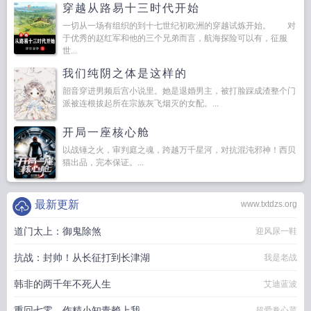
穿越从路易十三时代开始
一切从一场有组织的到十七世纪初欧洲的穿越试炼开始。 对
于优秀的赵红军和他的三个兄弟而言，航海探险可以有，征服
世...
我们纯阴之体是这样的
韶音穿进男频后宫小说里。她是退婚男主，被打脸踩成渣整个门
派被连根拔起所在宗族灰飞烟灭的女配。...
开局一座核心舱
以战锤之火，审判庭之魂，跨越万千星河，对抗混沌邪神！西贝
猫出品，完本保证。...
最新更新
www.txtdzs.org
道门太上：御鬼除煞
迎风尿一鞋
抗战：封帅！从长征打到长津湖
我是老战
韩非的两千年不死人生
艾迪蓝波
重回七零，作精小知青赖上我
超爱卷心菜