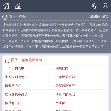
雨下一整晚
困困猪不困
/著
【女频+双女主+校园+虐文+友情向+BE美学+青春遗憾+意难平】【温柔内敛乖乖
女秋蒽蒽】×【温柔靠谱学霸顾雨落】秋蒽蒽安静敏感，从小被外婆养大，心思柔
软又重感情，把顾雨落当成青春里唯一的光，满心期待和好友一起考上重点高
中，奔赴同一个未来。顾雨落温柔懂事，成绩优异，心思细腻又重情义，主动靠
近孤单的秋蒽蒽，和她许下共考高中的约定，以为她们会一直并肩走下去。可少
年的诺言抵不过现实无常。家庭破碎，顾雨落被迫跟着母亲跨省回老家，仓促离
场，悄悄食言了两个人的中考之约。命运残忍接踵而至，秋蒽蒽又痛失最亲的外
雨下一整晚
最新章节
婆，精神轰然崩塌，无心备考，中考遗憾失利，从此被困在十五岁的夏天，好几
一个人的高中
四川的雨
年都走不出阴影。没有狗血误会，没有友情反目。只是两个要好的女孩，一个身
不由己远走他乡，一个留在原地满身伤痕。年少约定落空，挚友悄然走散，只剩
十五岁到此为止
中考那天的雨
青春里再也弥补不了的意难平。纯校园友情BE，无恋爱，只有遗憾与别离。
抖音
雨落什么什么歌
落雨的晚上歌词
雨落是什么东西
雨落一天四庄
一个落雨晚上
请假三个月
老屋只剩雨声
粗心大意的司机对白的一首老香港歌
雨落是什么意思啊
雨下一整晚什么意思
雨
桂花糖藕不甜了
薄荷味的笔记
落地是什么歌曲
雨落一整晚歌
雨落西窗什么意思
雨落一池秋
雨落什么
雨落是
什么意思
雨落歌词
雨下一整晚意思
一个落雨的晚上
雨落原唱
雨落是啥
雨落
信只有三行
空座位
一整晚的时间
雨落求下联
雨が落ちる
雨落落雨
雨落是什么歌
轻轻敲打着思