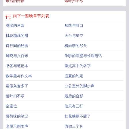
最后的合影
落叶扫不尽
念
晚间落雨
雨下一整晚
章节列表
潮湿的角落
顺路与顺口
桃花糖藕的甜
天台与星空
诗行间的秘密
梅雨季的尽头
蝉鸣与八百米
争吵的隔壁与长途电话
书签与笔记本
重点高中的名字
数学题与作文本
盛夏的约定
请假条变多了
办公室外的脚步声
落叶扫不尽
最后的合影
空座位
信只有三行
薄荷味的笔记
桂花糖藕不甜了
老屋只剩雨声
请假三个月