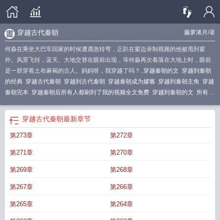
穿越古代秦朝
藤萝浠月
/著
何淼在乘坐大巴车回家的时候遭遇急转弯，正趴在窗边录制视频的他被甩到窗
外。风景飞转，蓝天、大地交替在眼前出现，等何淼再次着落在大地上时，眼前
是一群穿着土布麻褐的古人。妈妈呀，我穿越了吗？..
穿越秦朝的文
穿越到秦朝
的经典
穿越古代秦朝
穿越到古代秦朝
穿越秦朝成为嫪毐
穿越到秦朝主角
穿越
秦朝完本
穿越秦朝后所有人都刷到了我的视频全文免费
穿越到秦朝的文
所有人
都刷到了我的视频藤萝浠月218
穿越秦朝的完本排行榜
穿越到秦朝成了嫪毐
穿
越到秦朝是什么电视剧
穿越到秦朝改变历史
穿越到秦朝的有哪些
所有人都刷到
穿越古代秦朝
最新章节
了我的视频藤萝浠月txt
穿越到秦朝是什么
穿越到秦朝时期的
穿越到秦朝
第273章
第272章
第271章
第270章
第269章
第268章
第267章
第266章
第265章
第264章