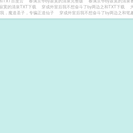
和TXT百度云
春满京华by寂寞的清泉完整版
春满京华by寂寞的清泉
y寂寞的清泉TXT下载
穿成外室后我不想奋斗了by两边之和TXT下载
我，魔道圣子，专骗正道仙子
穿成外室后我不想奋斗了by两边之和笔