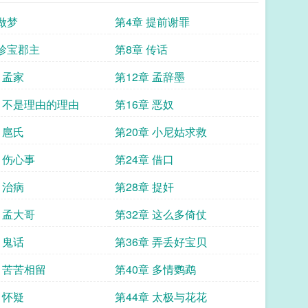
 做梦
第4章 提前谢罪
 珍宝郡主
第8章 传话
 孟家
第12章 孟辞墨
章 不是理由的理由
第16章 恶奴
 扈氏
第20章 小尼姑求救
 伤心事
第24章 借口
 治病
第28章 捉奸
 孟大哥
第32章 这么多倚仗
 鬼话
第36章 弄丢好宝贝
章 苦苦相留
第40章 多情鹦鹉
 怀疑
第44章 太极与花花