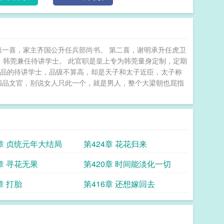
第一喜，家主齐国公升任兵部尚书。 第二喜，谢明承升任虎卫
三喜，韩莞兼任待讲学士。 此官职是皇上专为韩莞量身定制，定期
四品的待讲学士，品级不算高，却是天子和太子近臣，太子称
四品文官，别说女人只此一个，就是男人，整个大梁朝也屈指
5章 贞统元年大结局
第424章 花花归来
章 寻花无果
第420章 时间能淡化一切
章 打胎
第416章 还想嫁回去