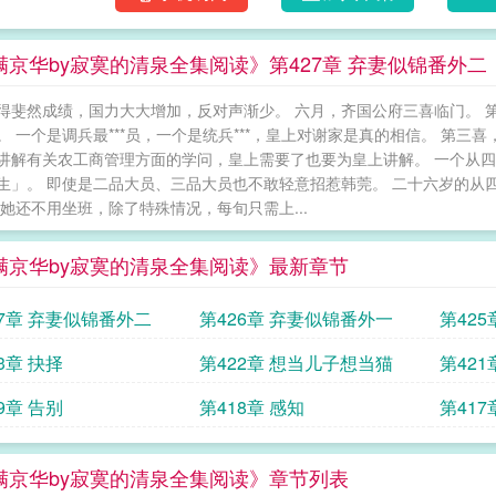
满京华by寂寞的清泉全集阅读》第427章 弃妻似锦番外二
得斐然成绩，国力大大增加，反对声渐少。 六月，齐国公府三喜临门。 
。 一个是调兵最***员，一个是统兵***，皇上对谢家是真的相信。 第
讲解有关农工商管理方面的学问，皇上需要了也要为皇上讲解。 一个从
生」。 即使是二品大员、三品大员也不敢轻意招惹韩莞。 二十六岁的从
 她还不用坐班，除了特殊情况，每旬只需上...
满京华by寂寞的清泉全集阅读》最新章节
27章 弃妻似锦番外二
第426章 弃妻似锦番外一
第42
3章 抉择
第422章 想当儿子想当猫
第421
9章 告别
第418章 感知
第417
满京华by寂寞的清泉全集阅读》章节列表