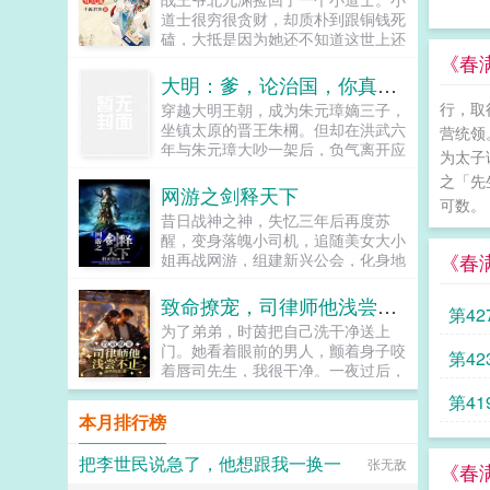
多笑笑？沈棠看着被她干掉的十大碗
道士很穷很贪财，却质朴到跟铜钱死
米饭，比脸干净的口袋，以及一群嗷
磕，大抵是因为她还不知道这世上还
嗷待哺不怀好意整天惹是生非的村
有比铜钱更值钱的玩意儿战王爷看了
《春
民，疑似饭桶转世真灵魂画手的村长
看她无数次穷得把自己的铜钱剑拆了
大明：爹，论治国，你真不行
沈棠，不得不放弃心爱的画笔，被迫
补补了拆，三观有点崩。...
行，取
穿越大明王朝，成为朱元璋嫡三子，
走上应聘诸侯之路。PS已完结种田
坐镇太原的晋王朱棡。但却在洪武六
争霸文女帝直播攻略，休闲慢穿大佬
营统领
年与朱元璋大吵一架后，负气离开应
文大佬退休之后。...
为太子
天府，前往封地太原就藩！自那以后
之「先
起，朱棡不仅将太原治理的仅仅有
网游之剑释天下
可数。
条，更是为大明戍守边塞，大败王保
昔日战神之神，失忆三年后再度苏
保，将北元逼入绝境！可便是此时，
醒，变身落魄小司机，追随美女大小
一道圣旨入太原，朝中以胡惟庸为首
《春
姐再战网游，组建新兴公会，化身地
的大臣弹劾朱棡拥兵自重，有不臣之
狱使者，再续网游巅峰绝唱，演绎王
心，朱棡无奈回京。彼时，坤宁宫。
者归来…...
致命撩宠，司律师他浅尝不止
朱元璋老三，咱轻徭薄赋，可曾亏待
第4
百姓？朱棡呵呵，天下穷苦唯有百
为了弟弟，时茵把自己洗干净送上
姓，若连田亩都没有，何以轻徭薄
门。她看着眼前的男人，颤着身子咬
第42
赋，而百姓仍是水生火热！朱元璋我
着唇司先生，我很干净。一夜过后，
大力惩治贪官污吏，可曾对不起大
她决定和这位权势滔天的司先生分道
第41
明？朱棡呵呵，不改革弊端，若是一
扬镳。然而，再次被男人救下时，她
本月排行榜
昧杀杀杀，你哪怕是将天下官员全部
却被男人堵在墙角，冷淡矜贵的男人
杀干净，又能如何？朱元璋我为你们
掸了掸烟灰，仿佛随口问道时茵，我
把李世民说急了，他想跟我一换一
封王赐藩，就是为了让你们永享荣华
张无敌
救了你，你打算怎么感谢我。他救她
《春
富贵，可曾对不起你们？朱棡呵呵，
三次，她搭上一辈子。时茵以为这是