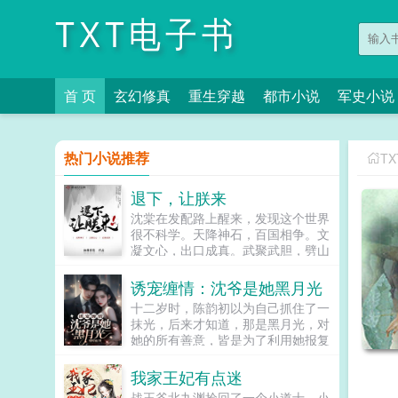
TXT电子书
首 页
玄幻修真
重生穿越
都市小说
军史小说
热门小说推荐
T
退下，让朕来
沈棠在发配路上醒来，发现这个世界
很不科学。天降神石，百国相争。文
凝文心，出口成真。武聚武胆，劈山
断海。她以为的小白脸，一句横枪跃
马，下一秒甲胄附身，长枪在手，一
诱宠缠情：沈爷是她黑月光
人成军，千军万马能杀个七进七出！
十二岁时，陈韵初以为自己抓住了一
她眼里的痨病鬼，口念星罗棋布，苍
抹光，后来才知道，那是黑月光，对
天如圆盖，陆地似棋局，排兵布阵，
她的所有善意，皆是为了利用她报复
信手拈来！这TM都不能算不科学
她那以色侍人的妈。多年后，她在大
了！分明是科学的棺材板被神学钉死
雨里落魄我又成了没人要的了他却说
我家王妃有点迷
了！而她主公，北郡大旱，您要不哭
我要。...
一哭？沈棠主公，南州洪涝，您要不
战王爷北九渊捡回了一个小道士。小