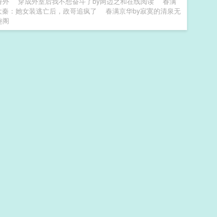
番外
穿成外室后我不想奋斗了by两边之和在线阅读
春满
大秦：她女装逃亡后，政哥追疯了
春满京华by寂寞的清泉无
趣阁