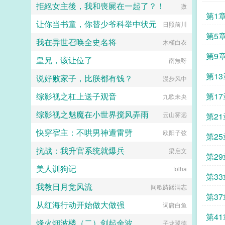
拒絕女主後，我和喪屍在一起了？！
以一国之力赡养朱家亲族？可曾听闻
嗷
她命中注定的劫，却不知他守株待
物极必反，国亡族灭！逆子！朱元璋
第1
兔，隐忍多时。对于司危来说，爱一
让你当书童，你替少爷科举中状元
怒喝道。呵呵，爹，论治国，你真不
日照前川
个人就是从渴望开始，他渴望时茵许
行。朱棡淡然道。是夜，朱元璋留晋
久，爱她一生。...
第5
我在异世召唤全史名将
王朱棡在京辅国，重议洪武诸策。...
木槿白衣
第9
皇兄，该让位了
南無呀
第1
说好败家子，比朕都有钱？
漫步风中
综影视之杠上送子观音
第17
九歌未央
综影视之魅魔在小世界搅风弄雨
云山雾远
第2
快穿宿主：不哄男神遭雷劈
欧阳子弦
第2
抗战：我升官系统就爆兵
梁启文
第2
美人训狗记
folha
第33
我教日月竞风流
间歇踌躇满志
第3
从红海行动开始做大做强
词庸白鱼
第41
烽火烟波楼（二）剑起余波
子龙翼德