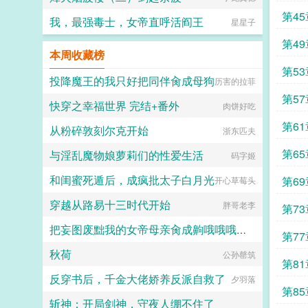
第4
我，最强毒士，女帝直呼活阎王
星星子
第49
本周收藏榜
第53
投降魔王的我只好把同伴肏成母狗
历害的拉菲
第57
快穿之幸福世界 完结+番外
肉饼好吃
第6
从粉碎敦刻尔克开始
浙东匹夫
第6
与淫乱魔物娘萝莉们的性爱生活
码字姬
和闺蜜死遁后，成疯批太子白月光
第6
开心草莓头
穿越从路易十三时代开始
胖哥老李
第73
把妄图废黜我的女帝母亲肏成齁哦哦哦哦的母猪
第77
秋荷
rojv2bswqxndx
公孙罄筑
第8
反穿书后，千金大佬娇养反派自救了
夕羽落
第8
斩神：开局剑神，守夜人绷不住了