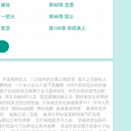
 嫁妆
第92章 贪墨
 一把火
第96章 阻止
 奖赏
第100章 郑府来人
开直播的女儿
三让徐州的主要人物是谁
鬼灭之刃炎柱人
费阅读
一个女人生几个孩子是极限
209只有雄竞存在的修
娘子别这样洛玉衡两个女儿是和谁生
年代文里的漂亮女配
象
弹丸论破bl同人文
跟恋爱脑结婚之后
阴间掌管生死簿的
脉的我真没想过吃软饭
只有雄竞存在的修真界117
中华人民
么档次
网站tag地图
网站地图
春满巢湖简谱
春满华堂书
局
秦殇江湖：汉魂
春满京华by寂寞的清泉TXT百度
y两边之和无弹窗
五行破我是齐天大圣
穿成外室后我不
我不想奋斗了by两边之和书包网
穿成外室后我不想奋斗了by