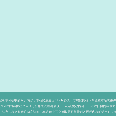
即可获取的网页内容，本站爬虫遵循robots协议，若您的网站不希望被本站爬虫抓取，可
抓取到的内容由程序自动进行排版处理再展现，不涉及更改内容，不针对任何内容表述
（站点内容必须允许游客访问，本站爬虫不会抓取需要登录后才展现内容的站点），