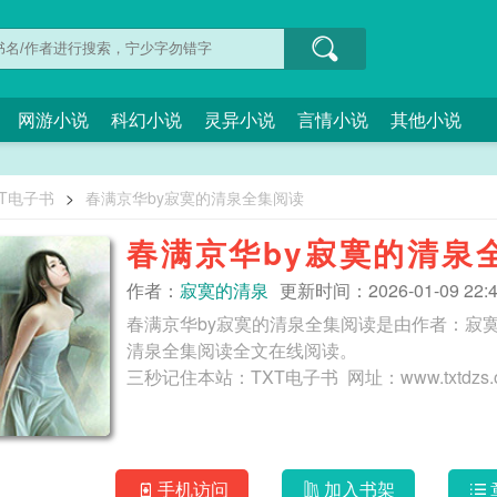
网游小说
科幻小说
灵异小说
言情小说
其他小说
XT电子书
>
春满京华by寂寞的清泉全集阅读
春满京华by寂寞的清泉
作者：
寂寞的清泉
更新时间：2026-01-09 22:4
春满京华by寂寞的清泉全集阅读是由作者：寂寞
清泉全集阅读全文在线阅读。
手机访问
加入书架