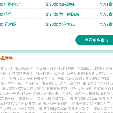
9章 推翻约定
第90章 姻缘顺畅
第91章
章 挖坑
第94章 留下的隐患
第95章
7章 看对眼
第98章 水落实出
第99章
查看更多章节...
小说标签
官 txt
撒旦总裁 轻
满级魔王只会种田福书网
艳阳高照出自哪个典故
线稿
穿越成农夫夏南
触手怪是什么意思
我是反派掠夺天命女主气运免
九千岁的心尖宠短剧免费观看全集
香蜜沉沉烬如霜全集免费版电视剧
生芽和诱导生根培养基区别
修仙星纪元红包玩法攻略
萧沁雪冷艳老师形
科研大佬穿成花瓶后爆红果冻
破窗破网行动
柯学人设抽卡
拥有魔王血
农民专业合作社法全
科研大佬穿越成小可怜后
国色天香庆典城属于什
春花满画楼
春满什么
公主今日登基了吗
春满京华by寂寞的清泉大结
成外室后我不想奋斗了by两边之和全集阅读
穿成外室后我不想奋斗了b
了by两边之和全文阅读
春满京华by寂寞的清泉全文阅读
穿成外室后