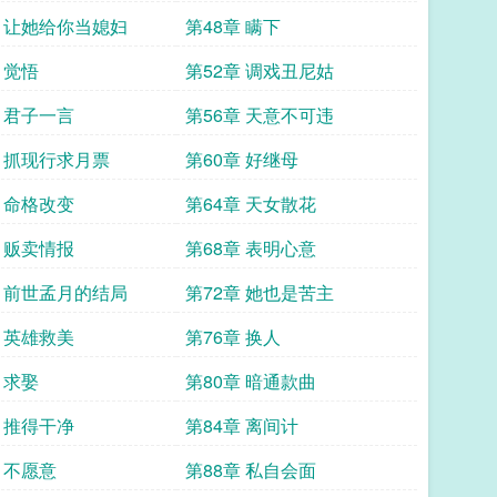
章 让她给你当媳妇
第48章 瞒下
 觉悟
第52章 调戏丑尼姑
章 君子一言
第56章 天意不可违
章 抓现行求月票
第60章 好继母
章 命格改变
第64章 天女散花
章 贩卖情报
第68章 表明心意
章 前世孟月的结局
第72章 她也是苦主
章 英雄救美
第76章 换人
 求娶
第80章 暗通款曲
章 推得干净
第84章 离间计
 不愿意
第88章 私自会面