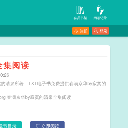
会员书架
阅读记录
注册
登录
全集阅读
0:26
的清泉所著，TXT电子书免费提供春满京华by寂寞的
三秒记住本站：TXT电子书 网址：www.txtdzs.org 春满京华by寂寞的清泉全集阅读
章节目录
立即阅读