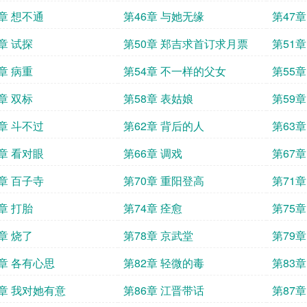
5章 想不通
第46章 与她无缘
第47
章 试探
第50章 郑吉求首订求月票
第51章
章 病重
第54章 不一样的父女
第55
章 双标
第58章 表姑娘
第59
1章 斗不过
第62章 背后的人
第63
5章 看对眼
第66章 调戏
第67
9章 百子寺
第70章 重阳登高
第71
章 打胎
第74章 痊愈
第75
章 烧了
第78章 京武堂
第79章
1章 各有心思
第82章 轻微的毒
第83
5章 我对她有意
第86章 江晋带话
第87章