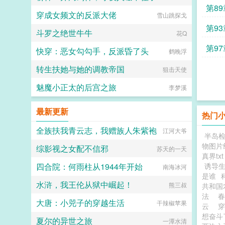
第8
穿成女频文的反派大佬
半日奔波半日闲
雪山跳探戈
第93
斗罗之绝世牛牛
花Q
第9
快穿：恶女勾勾手，反派昏了头
鹤晚浮
转生扶她与她的调教帝国
狙击天使
魅魔小正太的后宫之旅
李梦溪
最新更新
热门
全族扶我青云志，我赠族人朱紫袍
江河大爷
半岛检察
物图片
综影视之女配不信邪
苏天的一天
真界txt
四合院：何雨柱从1944年开始
诱导
南海冰河
是谁
水浒，我王伦从狱中崛起！
熊三叔
共和国
法
大唐：小兕子的穿越生活
干辣椒苹果
云
穿
想奋斗
夏尔的异世之旅
一潭水清