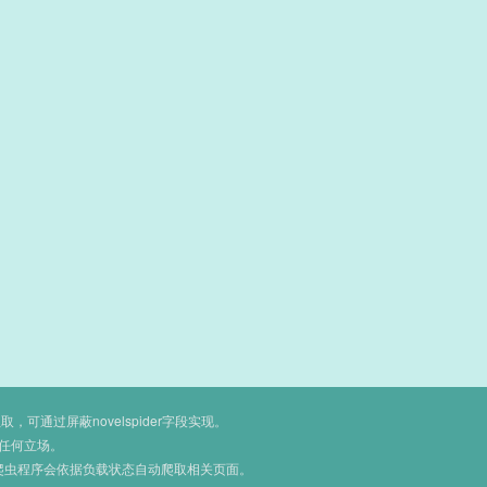
通过屏蔽novelspider字段实现。
任何立场。
爬虫程序会依据负载状态自动爬取相关页面。