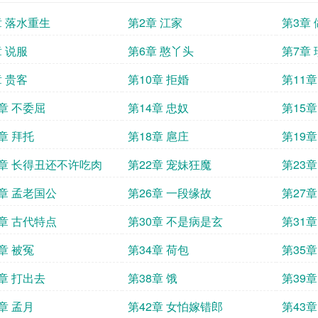
章 落水重生
第2章 江家
第3章
章 说服
第6章 憨丫头
第7章
章 贵客
第10章 拒婚
第11章
3章 不委屈
第14章 忠奴
第15
章 拜托
第18章 扈庄
第19章
1章 长得丑还不许吃肉
第22章 宠妹狂魔
第23章
5章 孟老国公
第26章 一段缘故
第27章
9章 古代特点
第30章 不是病是玄
第31章
章 被冤
第34章 荷包
第35章
7章 打出去
第38章 饿
第39
章 孟月
第42章 女怕嫁错郎
第43章