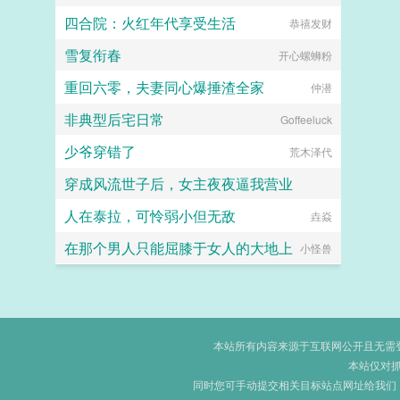
四合院：火红年代享受生活
恭禧发财
雪复衔春
开心螺蛳粉
重回六零，夫妻同心爆捶渣全家
仲潜
非典型后宅日常
Goffeeluck
少爷穿错了
荒木泽代
穿成风流世子后，女主夜夜逼我营业
人在泰拉，可怜弱小但无敌
键盘练习生
垚焱
在那个男人只能屈膝于女人的大地上
小怪兽
本站所有内容来源于互联网公开且无需登录
本站仅对
同时您可手动提交相关目标站点网址给我们