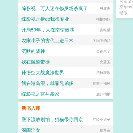
两边之
京华b
综影视：万人迷在修罗场杀疯了
思北洲
错版
综影视之拆cp我很专业
柚柚妈妈
开局59年，人在南锣鼓巷
贪吃獾
农家小子的古代上进日常
冬眠中的驴
沉默的战神
金钢来了
我在魔道带徒
火蓝玉
孙悟空大战魔法世界
清秋狂歌
我在港岛混，就靠兄弟多！
楼前一棵树
综影视之宫斗赢家
鹿归柚柚
新书入库
殿下流放别怕，猫猫带你回京
广陵小娘子
深闺淫女
猫耳朵