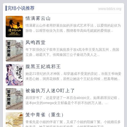
完结小说推荐
www.txtdzs.org
情满雾云山
情满雾云山作者用舒展自如的开放式艺术手法，以爱情的起伏为
脉络，以艰苦创业为主线，围绕着华高灿毛妮妮的爱情故...
凤鸣西堂
年下双强伪父子双帝王疯批质子攻x高冷帝王受九国五州，燕国
立鼎，雄霸天下。传闻秦国三公子秦诏乃美人之...
腹黑王妃戏邪王
她是21世纪的天才神医，却穿越成不受宠的弃妃，冷面王爷纳妾
来恶心她，洞房花烛夜，居然让她这个王妃去伺候，想羞辱她...
被偏执万人迷O盯上了
易璟穿书了，还是穿进了一本百合abopo文。如果易璟没记错，
这本po文的omega女主郁淼是个不折不扣的万人迷。...
笼中青雀（重生）
青雀先是小姐的伴读丫鬟，又成了小姐的陪嫁丫鬟。小姐婚后多