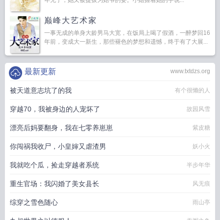
年无子，她又被提拔为姑爷的妾。小姐握着她的手说...
巅峰大艺术家
一事无成的单身大龄男马大宽，在饭局上喝了假酒，一醉梦回16
年前，变成大一新生，那些褪色的梦想和遗憾，终于有了大展...
最新更新
www.txtdzs.org
被天道意志坑了的我
有个很懒的人
穿越70，我被身边的人宠坏了
故园风雪
漂亮后妈要翻身，我在七零养崽崽
紫皮糖
你闯祸我收尸，小皇婶又虐渣男
妖小火
我就吃个瓜，捡走穿越者系统
半步年华
重生官场：我闪婚了美女县长
风无痕
综穿之雪色随心
雨山亭