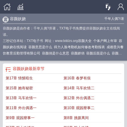
容颜妖娆
千年人偶?
/著
容颜妖娆是由作者：千年人偶?所著，TXT电子书免费提供容颜妖娆全文在线阅
读。
三秒记住本站：TXT电子书 网址：www.txtdzs.org
容颜大全
个体户网上年审
容
颜妖娆在线阅读
容颜意思是什么
得力人脸考勤机如何修改考勤报表
成都贵兴餐
饮教育后勤管理有限公司
容颜俏是什么意思
容颜娇俏
容颜后面是什么
容颜妖
娆全文
容颜俊美
容颜是什么
容颜在线阅读
容颜妖娆千年人偶全文阅读
容颜的
作品集
容颜是指什么
容颜娇好
郭靖杨康在哪里结义的
容颜妖娆h
容颜妖孽绝
容颜妖娆
最新章节
美倾尽天下颜色
容颜的容
容颜娇媚什么意思
移动办理电话卡多少钱
容颜作
第17章 情愫暗生
第16章 春梦有痕
者
容颜姣好
容颜艳丽
容颜是指
容颜妖娆最新章节
容颜妖诱是什么意思
2019
年属猪起名宜用字大全
容颜身材
容颜娇美的意思
容颜妖娆全文阅读
容颜指的
第15章 她有秘密
第14章 马车欢情二
是什么意思
容颜含义是什么
容颜惊艳是指什么意思啊
容颜惊艳
容颜妖娆by青
灯全文免费阅读
制何首乌食用方法大全
容颜气质
容颜容柔
容颜下一句
宜兴紫
第13章 马车欢情一
第12章 外出偶遇二
云台联排别墅151平方
容颜dj
we are the world怎么唱
宝马封闭摩托车
容颜妖
第11章 外出偶遇一
第10章 观园靡事二
娆by千年人偶
容貌妖娆
容颜妖娆txt
容颜妖娆by黛珂妃资源
容颜是什么意
思?
容颜动人
容颜一新
第9章 观园靡事一
第8章 挑拨离间