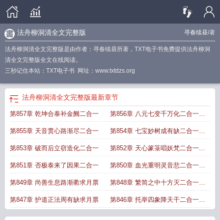
法舟柳洞清全文完整版
寻春续昼
/著
法舟柳洞清全文完整版是由作者：寻春续昼所著，TXT电子书免费提供法舟柳洞
清全文完整版全文在线阅读。
三秒记住本站：TXT电子书 网址：www.txtdzs.org
法舟柳洞清全文完整版
最新章节
第857章 乾坤合泰补金阙二合一
第856章 八元七变千万化二合一求
订
第855章 天音贯心路渐尽二合一
第854章 七宝妙树成有缺二合一求
订
第853章 破而后立窃造化二合一
第852章 天心篆箓唱妖梵二合一求
订
第851章 否极泰来了因果二合一
第850章 血光重明灵音悲二合一求
订
第849章 尚善生息路渐衢求月票
第848章 繁简之中十方灭二合一求
订
第847章 护道正法周有缺求月票
第846章 托举四象降天干二合一求
订