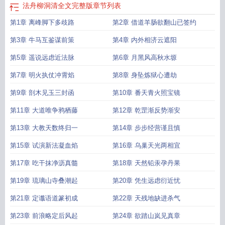
法舟柳洞清全文完整版
章节列表
第1章 离峰脚下多歧路
第2章 借道羊肠欲翻山已签约
第3章 牛马互鉴谋前策
第4章 内外相济云遮阳
第5章 遥说远虑近法脉
第6章 月黑风高秋水塬
第7章 明火执仗冲霄焰
第8章 身坠炼狱心遭劫
第9章 剖木见玉三封函
第10章 番天青火照宝镜
第11章 大道唯争鸦栖藤
第12章 乾罡渐反势渐安
第13章 大教天数终归一
第14章 步步经营谨且慎
第15章 试演新法凝血焰
第16章 乌巢天光两相宜
第17章 吃干抹净沥真髓
第18章 天然铅汞孕丹果
第19章 琉璃山寺叠潮起
第20章 凭生远虑衍近忧
第21章 定谶语道篆初成
第22章 天残地缺进杀气
第23章 前浪略定后风起
第24章 欲踏山岚见真章