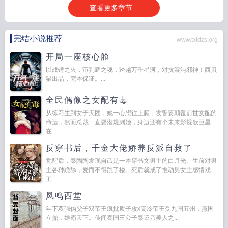
查看更多章节...
完结小说推荐
www.txtdzs.org
开局一座核心舱
以战锤之火，审判庭之魂，跨越万千星河，对抗混沌邪神！西贝
猫出品，完本保证。...
全民偶像之女配有毒
从练习生到女子天团，她一心想往上爬，发誓要颠覆前世女配的
命运，然而总裁一直要潜规则她，身边还有个未来影视歌巨星
在...
反穿书后，千金大佬娇养反派自救了
觉醒后，秦陶陶发现自己是一本穿书文男主的白月光。生前对男
主各种跪舔，爱而不得跳了楼。死后就成了推动男女主感情戏
工...
凤鸣西堂
年下双强伪父子双帝王疯批质子攻x高冷帝王受九国五州，燕国
立鼎，雄霸天下。传闻秦国三公子秦诏乃美人之...