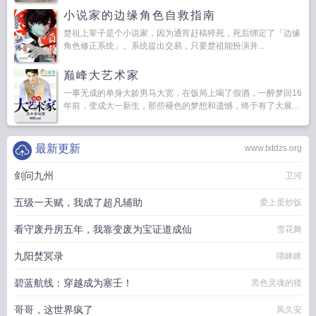
小说家的边缘角色自救指南
楚祖上辈子是个小说家，因为通宵赶稿猝死，死后绑定了「边缘
角色修正系统」。系统提出交易，只要楚祖能扮演并...
巅峰大艺术家
一事无成的单身大龄男马大宽，在饭局上喝了假酒，一醉梦回16
年前，变成大一新生，那些褪色的梦想和遗憾，终于有了大展...
最新更新
www.txtdzs.org
剑问九州
卫河
五级一天赋，我成了超凡辅助
爱上蛋炒饭
看守废丹房五年，我靠变废为宝证道成仙
雪花舞
九阳焚冥录
喵眯眯
碧蓝航线：穿越成为塞壬！
黑色灵魂的猹
哥哥，这世界疯了
凤久安