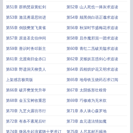
第51章 群鸦焚寂黄虹剑
第52章 山人死也一捧灰求追读
第53章 激流勇退思转进
第54章 颠黑倒白语正谶求追读
第55章 倒脱樊笼飞黄雀
第56章 秋深时节盛梅花求追读
第57章 原道圣玄伯仲间
第58章 且作魔邪混一团求追读
第59章 善识时务叩新主
第60章 青红二炁破关隘求追读
第61章 北渡南归金赤口
第62章 灵猴妖言惑剑心求追读
第63章 野遗洞天柳贵人
第64章 四相烘炉花又明求追读
上架感言极简版
第65章 地母铁玉烧药石求订阅
第66章 破开樊笼凭升举
第67章 太阴炼形壮根骨
第68章 金玉宝树收重思
第69章 巧修难为无米炊
第70章 九芝火露坊市行
第71章 杀人诛心森罗地
第72章 有条不紊尾后针
第73章 血元遗法情如魔
第74章 微风先起浪紧随十更求订
第75章 人尽其材不竭渔