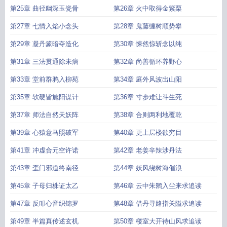
第25章 曲径幽深玉瓷骨
第26章 火中取得金紫栗
第27章 七情入焰小念头
第28章 鬼藤缠树顺势攀
第29章 凝丹篆暗夺造化
第30章 悚然惊斩念以纯
第31章 三法贯通除未病
第32章 尚善循环养野心
第33章 堂前群鸦入柳苑
第34章 庭外风波出山阳
第35章 软硬皆施阳谋计
第36章 寸步难让斗生死
第37章 师法自然天妖阵
第38章 合则两利地覆乾
第39章 心猿意马照破军
第40章 更上层楼欲穷目
第41章 冲虚合元空许诺
第42章 老姜辛辣涉丹法
第43章 歪门邪道终南径
第44章 妖风绕树海催浪
第45章 子母归株证太乙
第46章 云中朱鹮入尘来求追读
第47章 反叩心音织锦罗
第48章 借丹寻路指关隘求追读
第49章 半篇真传述玄机
第50章 楼室大开待山风求追读