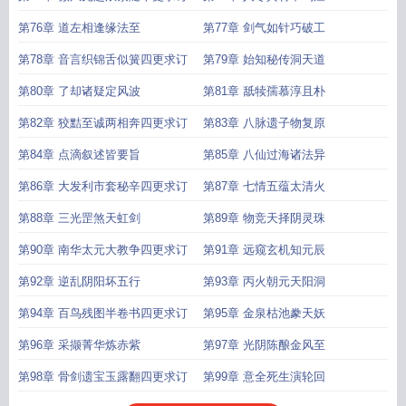
第76章 道左相逢缘法至
第77章 剑气如针巧破工
第78章 音言织锦舌似簧四更求订
第79章 始知秘传洞天道
第80章 了却诸疑定风波
第81章 舐犊孺慕淳且朴
第82章 狡黠至诚两相奔四更求订
第83章 八脉遗子物复原
第84章 点滴叙述皆要旨
第85章 八仙过海诸法异
第86章 大发利市套秘辛四更求订
第87章 七情五蕴太清火
第88章 三光罡煞天虹剑
第89章 物竞天择阴灵珠
第90章 南华太元大教争四更求订
第91章 远窥玄机知元辰
第92章 逆乱阴阳坏五行
第93章 丙火朝元天阳洞
第94章 百鸟残图半卷书四更求订
第95章 金泉枯池豢天妖
第96章 采撷菁华炼赤紫
第97章 光阴陈酿金风至
第98章 骨剑遗宝玉露翻四更求订
第99章 意全死生演轮回