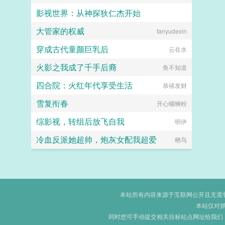
影视世界：从神探狄仁杰开始
大管家的权威
爱吃香菜的丑丑鱼
fanyudexin
穿成古代童颜巨乳后
云在水
火影之我成了千手后裔
鱼不知道
四合院：火红年代享受生活
恭禧发财
雪复衔春
开心螺蛳粉
综影视，转组后放飞自我
明伊
冷血反派她超帅，炮灰女配我超爱
栖鸟
本站所有内容来源于互联网公开且无需登录
本站仅对
同时您可手动提交相关目标站点网址给我们