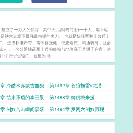
 建立了一万人的怯薛，其中火儿赤(箭筒士)一千人，客卜帖
，是铁木真麾下最强最精锐的尖刀。 也就是怯薛军并非普通士
”。 选拔标准严苛，需体格强健、仪态端庄、精通骑射，且必
为惊人，一名普通怯薛军士兵的俸禄与地位高于普通千户官，甚
千户那颜”。 被誉为“非...
93章 冷酷术赤蒙古血狼
第1492章 苍狼拖雷v龙潜赵
大
89章 结束矛盾的李玉景
第1488章 御虏城来援
85章 剑奴合击瞬间陨落
第1484章 罗网六剑奴再现