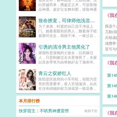
挥动鱼竿成为钓鱼佬开始。苏忘
白穿越而来，携鉴定之术，可提取物
SO？长着8只眼睛3条腿的鱼到底能
品神通。鉴定仕女舞剑图，提取神通
不能吃？在线等，挺急的。...
舞剑术鉴定染血佛珠，提取神通金刚
《我
拳鉴定残破将军塑像，提取神通穿杨
致命撩宠，司律师他浅尝不止
箭染血塑像，借寿槐树，报恩狐女当
拣选十
为了弟弟，时茵把自己洗干净送上
沈白携万千神通降临时，身后是数不
门。她看着眼前的男人，颤着身子咬
兀勒(
尽的诡异残骸。屈指一弹，便是白气
着唇司先生，我很干净。一夜过后，
化剑，斩万丈桃林。怎么回事，你们
兵组成
她决定和这位权势滔天的司先生分道
怎么把我当成诡异了，我真不是诡异
须携带
扬镳。然而，再次被男人救下时，她
引诱的清冷男主他黑化了
啊！...
至可与
却被男人堵在墙角，冷淡矜贵的男人
谢观怜是落魄的士族女，以前嫁过
掸了掸烟灰，仿佛随口问道时茵，我
人，只是刚嫁过去夫君便死了，夫家
救了你，你打算怎么感谢我。他救她
《我
以其命带煞为由将她赶去了迦南寺。
三次，她搭上一辈子。时茵以为这是
她在迦南寺晨昏暮晓，每日都会凭栏
她命中注定的劫，却不知他守株待
而望，表现得十分凄惨，只为了吸引
青云之驭娇红人
兔，隐忍多时。对于司危来说，爱一
第1
自幼就喜欢的禁欲佛子。为了...
个人就是从渴望开始，他渴望时茵许
陈阳是区政府的小车司机，却因为堂
久，爱她一生。...
哥的荒唐要求，卷入官场漩涡，从此
策
第1
在没有硝烟的权力游戏里一路花香，
平步青云。...
思汉
第1
本月排行榜
快穿宿主：不哄男神遭雷劈
欧阳子弦
《我