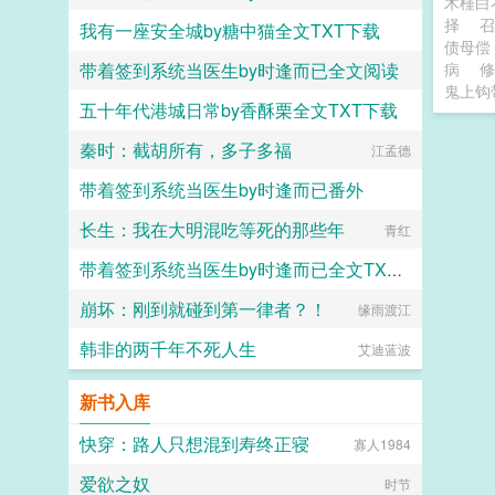
木槿
择
我有一座安全城by糖中猫全文TXT下载
时逢而已
债母偿
带着签到系统当医生by时逢而已全文阅读
病
修
糖中猫
鬼上钩
五十年代港城日常by香酥栗全文TXT下载
时逢而已
秦时：截胡所有，多子多福
香酥栗
江孟德
带着签到系统当医生by时逢而已番外
长生：我在大明混吃等死的那些年
时逢而已
青红
带着签到系统当医生by时逢而已全文TXT下载
崩坏：刚到就碰到第一律者？！
时逢而已
缘雨渡江
韩非的两千年不死人生
艾迪蓝波
新书入库
快穿：路人只想混到寿终正寝
寡人1984
爱欲之奴
时节