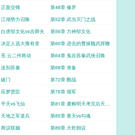
章 正面交锋
第48章 修罗
章 江湖势力召唤
第52章 武当灭门之战
章 白虎邬文化vs吉舜夫
第56章 力神邬文化
章 决定人选大雍有变
第60章 进击的曹操魏武挥鞭
章 苍 云二州将动
第64章 鬼谷苏秦武侠召唤
章 送别苏秦
第68章 准备
 破门
第72章 酣战
章 应梦贤臣
第76章 领军
 平天vs飞仙
第81章 袭粮明天考完后天提
桶跑路
章 天地之军道兵
第85章 黄天vs勾魂
章 商议联姻
第89章 大乾朝议