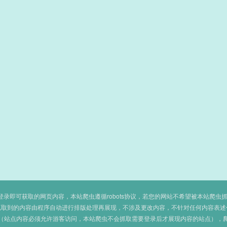
即可获取的网页内容，本站爬虫遵循robots协议，若您的网站不希望被本站爬虫抓取，可
抓取到的内容由程序自动进行排版处理再展现，不涉及更改内容，不针对任何内容表述
（站点内容必须允许游客访问，本站爬虫不会抓取需要登录后才展现内容的站点），