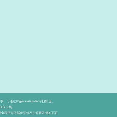
通过屏蔽novelspider字段实现。
任何立场。
爬虫程序会依据负载状态自动爬取相关页面。