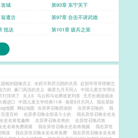
 攻城
第93章 东宁关下
 翁遵古
第97章 合击不讲武德
章 抵达
第101章 疲兵之策
大器粗的隐喻含义
水婷月和厉元朗的关系
赴韶华哥哥情愫怎
能力的
豪门风流的含义
偷星九月天同人
中国儿童文学理论
不打排球了
夫人6
马云和马化腾谁更列害
无尽长廊游戏攻
长廊进口
中国儿童文学经典11本
偷星9月天同人
我在星际
tag地图
网站地图
在异界召唤西游的
在异界召唤的
我
将百度百科
在异界召唤全部圣斗士的
我在异世召唤全史名
唤全史名将笔趣阁
在异界召唤名将的
在异世召唤武将
全史名将免费观看
我在异世召唤全史名将视频
我在异世
费阅读
我在异世召唤全史名将免费
我在异世召唤全史名将