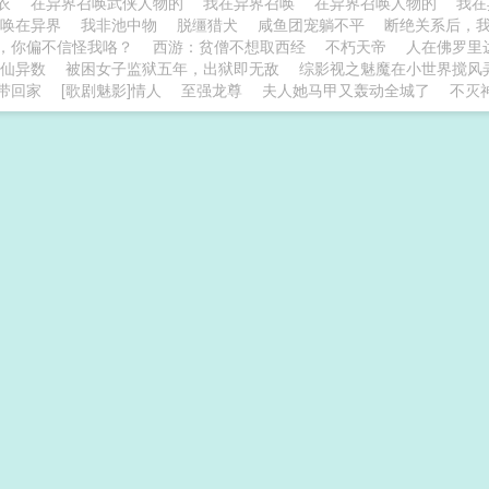
白衣
在异界召唤武侠人物的
我在异界召唤
在异界召唤人物的
我在
召唤在异界
我非池中物
脱缰猎犬
咸鱼团宠躺不平
断绝关系后，
，你偏不信怪我咯？
西游：贫僧不想取西经
不朽天帝
人在佛罗里
仙异数
被困女子监狱五年，出狱即无敌
综影视之魅魔在小世界搅风
带回家
[歌剧魅影]情人
至强龙尊
夫人她马甲又轰动全城了
不灭