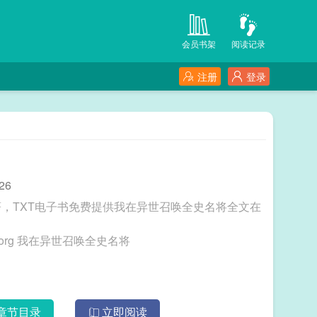
会员书架
阅读记录
注册
登录
26
，TXT电子书免费提供我在异世召唤全史名将全文在
三秒记住本站：TXT电子书 网址：www.txtdzs.org 我在异世召唤全史名将
章节目录
立即阅读