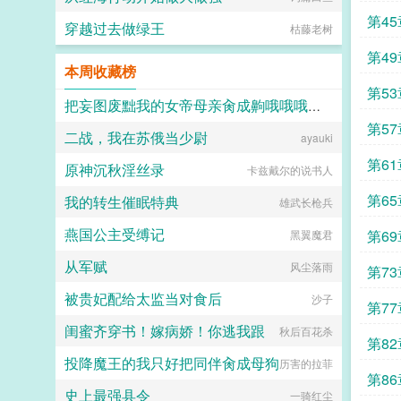
第45
穿越过去做绿王
枯藤老树
第49
本周收藏榜
第5
把妄图废黜我的女帝母亲肏成齁哦哦哦哦的母猪
第5
二战，我在苏俄当少尉
rojv2bswqxndx
ayauki
第6
原神沉秋淫丝录
卡兹戴尔的说书人
第6
我的转生催眠特典
雄武长枪兵
燕国公主受缚记
第69
黑翼魔君
从军赋
风尘落雨
第73
被贵妃配给太监当对食后
沙子
第7
闺蜜齐穿书！嫁病娇！你逃我跟
秋后百花杀
第8
投降魔王的我只好把同伴肏成母狗
历害的拉菲
第86
史上最强县令
一骑红尘