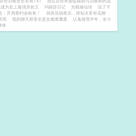
异世召唤全史名将TXT
我在异世界面临辅助与召唤师的选
我成为史上最强异姓王
玛丽苏日记
光棍修仙传
说了子
达：开局垂钓金枪鱼！
洞房花烛夜后，得知夫君有花柳
弄雨
我的聊天群里全是女频窝囊废
认鬼做母半年，女小
神体