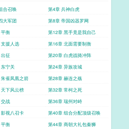
 组合召唤
第4章 兵神白虎
 四大军团
第8章 帝国凶器罗网
 平衡
第12章 黑手竟是我自己
章 支援人选
第16章 北面需要制衡
 出征
第20章 白虎战骑冲阵
 东宁关
第24章 异族攻城
章 朱雀凤凰之箭
第28章 赫连之殇
章 天下风云榜
第32章 常柯之死
 交战
第36章 瑞州对峙
章 影视八召卡
第40章 组合分配顶级召唤
 平衡
第44章 商朝大礼包秦狮