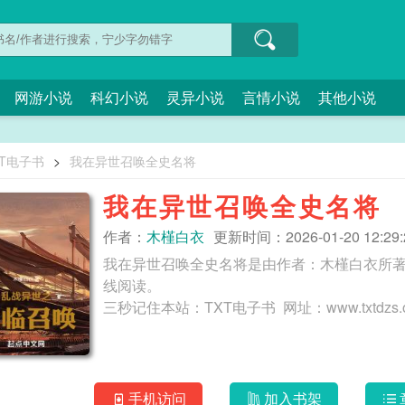
网游小说
科幻小说
灵异小说
言情小说
其他小说
XT电子书
>
我在异世召唤全史名将
我在异世召唤全史名将
作者：
木槿白衣
更新时间：2026-01-20 12:29:
我在异世召唤全史名将是由作者：木槿白衣所著
线阅读。
手机访问
加入书架