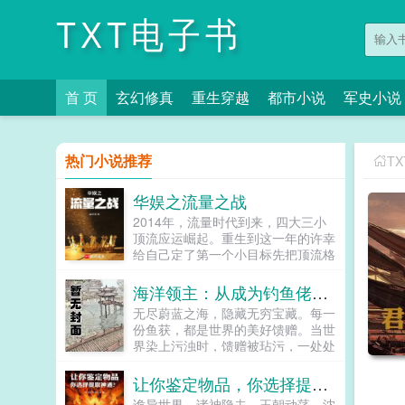
TXT电子书
首 页
玄幻修真
重生穿越
都市小说
军史小说
热门小说推荐
T
华娱之流量之战
2014年，流量时代到来，四大三小
顶流应运崛起。重生到这一年的许幸
给自己定了第一个小目标先把顶流格
局改写为一大七小。都从南韩解约，
都有好姐姐，还有灵活的上进心，通
海洋领主：从成为钓鱼佬开始
过努力奋斗，一打七不难吧！奋斗什
无尽蔚蓝之海，隐藏无穷宝藏。每一
么？早就给你安排好了。不是，我不
份鱼获，都是世界的美好馈赠。当世
能躺平，让我起来撕！本书又名一开
界染上污浊时，馈赠被玷污，一处处
始我是想奋斗的我确实奋斗了我的剑
码头成为最后的安全区。世界濒临破
也未尝不锋利...
灭之际，一群渔者被召唤而来。这是
让你鉴定物品，你选择提取神通？
渔者也是愚者的故事。浓缩版一切从
诡异世界，诸神隐去，王朝动荡。沈