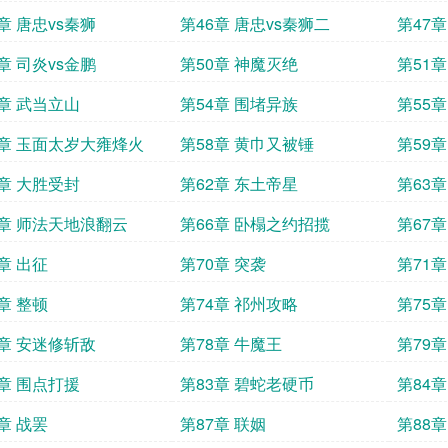
章 唐忠vs秦狮
第46章 唐忠vs秦狮二
第47
章 司炎vs金鹏
第50章 神魔灭绝
第51
3章 武当立山
第54章 围堵异族
第55
7章 玉面太岁大雍烽火
第58章 黄巾又被锤
第59
1章 大胜受封
第62章 东土帝星
第63
5章 师法天地浪翻云
第66章 卧榻之约招揽
第67
章 出征
第70章 突袭
第71章
章 整顿
第74章 祁州攻略
第75
7章 安迷修斩敌
第78章 牛魔王
第79章
2章 围点打援
第83章 碧蛇老硬币
第84
章 战罢
第87章 联姻
第88