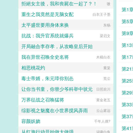
拒絕女主後，我和喪屍在一起了？！
嗷
第1
重生之我竟然是无脑女配
白衣王子墨
第5
太平盛世要用身体来换
东杨
第9
抗战：我升官系统就爆兵
梁启文
第1
开局融合李存孝，从攻略皇后开始
我在异世召唤全史名将
第1
愤怒的小疯子
木槿白衣
相思桃花灼
重棠
第21
毒士帝婿，朱元璋你别怂
荒尘
第2
让你当书童，你替少爷科举中状元
日照前川
第2
万界征战之召唤猛将
黄金老五
第3
综影视之魅魔在小世界搅风弄雨
云山雾远
第3
容颜妖娆
千年人偶?
了
第4
从红海行动开始做大做强
词庸白鱼