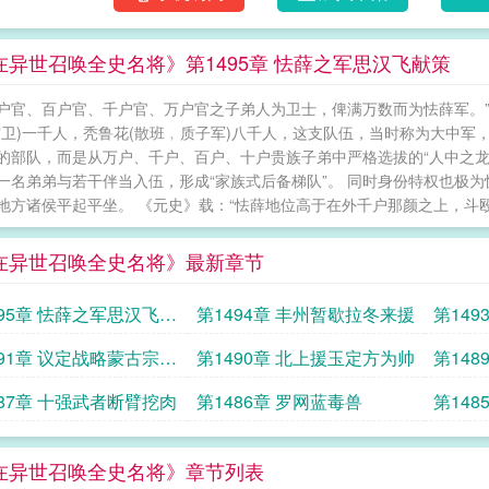
在异世召唤全史名将》第1495章 怯薛之军思汉飞献策
户官、百户官、千户官、万户官之子弟人为卫士，俾满万数而为怯薛军。”
宿卫)一千人，秃鲁花(散班﹐质子军)八千人，这支队伍，当时称为大中军
的部队，而是从万户、千户、百户、十户贵族子弟中严格选拔的“人中之龙
一名弟弟与若干伴当入伍，形成“家族式后备梯队”。 同时身份特权也极
地方诸侯平起平坐。 《元史》载：“怯薛地位高于在外千户那颜之上，斗殴罪罚
在异世召唤全史名将》最新章节
495章 怯薛之军思汉飞献
第1494章 丰州暂歇拉冬来援
第14
491章 议定战略蒙古宗王
第1490章 北上援玉定方为帅
第14
飞
487章 十强武者断臂挖肉
第1486章 罗网蓝毒兽
第14
在异世召唤全史名将》章节列表