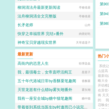
第9
柳洞清法舟最新更新阅读
寻春续昼
第9
法舟柳洞清全文完整版
寻春续昼
第98
长矛老师
山外
快穿之幸福世界 完结+番外
肉饼好吃
神奇宝贝穿越现实世界
天哥逍遥子
最新更新
热门
高衙内的恣意人生
轻弹染血
系统
么提高
我，最强毒士，女帝直呼活阎王
星星子
最新动
五十年代港城日常by香酥栗笔趣阁
略大全
香酥栗
开幼稚
灭世龙崽有什么错by雾矢翊番外
雾矢翊
在异世
将 天
我有一座安全城by糖中猫笔趣阁
糖中猫
的
召唤全
带着签到系统当医生by时逢而已小说完整版