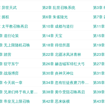
章 异世天武
第2章 乱世召唤系统
第3章
章 握权
第6章 朱雀陵光
第7章
章 太平教召唤再启
第10章 成都与道衍
第11章
3章 道衍论策
第14章 天宝
第15
7章 无上限随机召唤
第18章 得偿所愿
第19章
章 踏营
第22章 北疆冰凤沐青林
第23章
5章 驻守东宁
第26章 赫连钺军绯红大弓
第27
9章 战场博弈
第30章 炎神天神位
第31
3章 今天就一章
第34章 忽有狂徒夜磨刀帝星
第35章
飘摇荧惑高
7章 兄弟们终于有人要我
第38章 黄巾受阻召唤再启
第39
1章 帝皇无上限召唤
第42章 恶来纵横
第43章