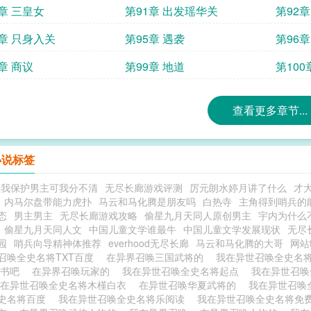
0章 三皇女
第91章 出发瑶华关
第92章
4章 只身入关
第95章 遇袭
第96章
章 商议
第99章 地道
第100
查看更多章节...
小说标签
让我保护男主可我分不清
无尽长廊游戏评测
厉元朗水婷月讲了什么
才
内马尔盘带能力虎扑
马云和马化腾是朋友吗
白热寺
主角得到哨兵的
态
男主男主
无尽长廊游戏攻略
偷星九月天同人原创男主
宇内为什么
偷星九月天同人文
中国儿童文学谁最牛
中国儿童文学发展现状
无尽
园
哨兵向导精神体推荐
everhood无尽长廊
马云和马化腾的大哥
网站
召唤全史名将TXT百度
在异界召唤三国武将的
我在异世召唤全史名
天书吧
在异界召唤玩家的
我在异世召唤全史名将起点
我在异世召
我在异世召唤全史名将木槿白衣
在异世召唤华夏武将的
我在异世召唤
史名将百度
我在异世召唤全史名将乐阅读
我在异世召唤全史名将免